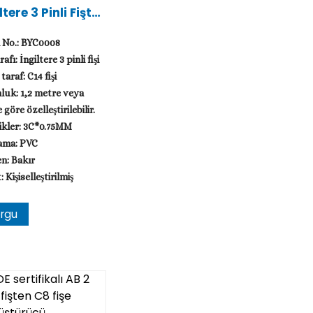
ltere 3 Pinli Fişten
 Fişe AC Kablosu
 No.: BYC0008
rafı: İngiltere 3 pinli fişi
taraf: C14 fişi
uk: 1,2 metre veya
 göre özelleştirilebilir.
ikler: 3C*0.75MM
ama: PVC
en: Bakır
 Kişiselleştirilmiş
rgu