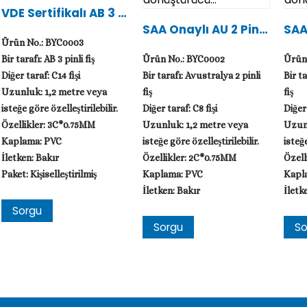
VDE Sertifikalı AB 3 Pi
Nli Fişten C14 Fişe...
SAA Onaylı AU 2 Pin F
SAA 
Işten C8 Fişe Dönüştü
In F
Ürün No.: BYC0003
Rücü...
Üşt
Bir tarafı: AB 3 pinli fiş
Ürün No.: BYC0002
Ürün
Diğer taraf: C14 fişi
Bir tarafı: Avustralya 2 pinli
Bir t
Uzunluk: 1,2 metre veya
fiş
fiş
isteğe göre özelleştirilebilir.
Diğer taraf: C8 fişi
Diğer 
Özellikler: 3C*0.75MM
Uzunluk: 1,2 metre veya
Uzunl
Kaplama: PVC
isteğe göre özelleştirilebilir.
isteğe
İletken: Bakır
Özellikler: 2C*0.75MM
Özell
Paket: Kişiselleştirilmiş
Kaplama: PVC
Kapl
İletken: Bakır
İletk
Paket: Kişiselleştirilmiş
Paket:
Sorgu
Sorgu
So