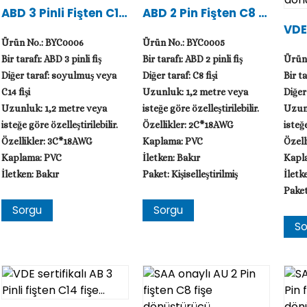
ABD 3 Pinli Fişten C14
ABD 2 Pin Fişten C8 Fi
Fişe AC Kablosu
Şe AC Kablosu
VDE 
Nli 
Ürün No.: BYC0006
Ürün No.: BYC0005
Üşt
Bir tarafı: ABD 3 pinli fiş
Bir tarafı: ABD 2 pinli fiş
Ürün
Diğer taraf: soyulmuş veya
Diğer taraf: C8 fişi
Bir ta
C14 fişi
Uzunluk: 1,2 metre veya
Diğer 
Uzunluk: 1,2 metre veya
isteğe göre özelleştirilebilir.
Uzunl
isteğe göre özelleştirilebilir.
Özellikler: 2C*18AWG
isteğe
Özellikler: 3C*18AWG
Kaplama: PVC
Özell
Kaplama: PVC
İletken: Bakır
Kapl
İletken: Bakır
Paket: Kişiselleştirilmiş
İletk
Paket: Kişiselleştirilmiş
Paket:
Sorgu
Sorgu
So