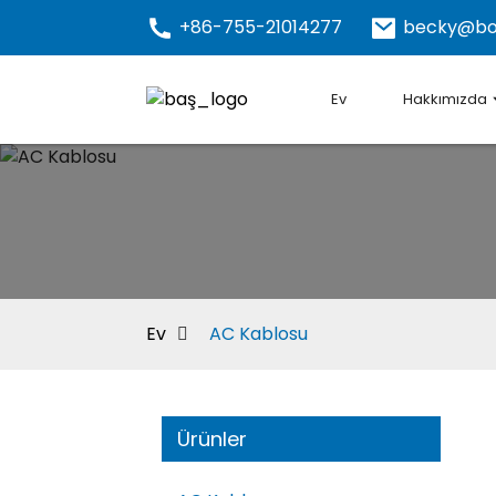
+86-755-21014277
becky@bo
Ev
Hakkımızda
Ev
AC Kablosu
Ürünler