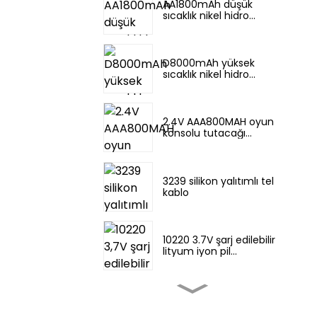
AA1800mAh düşük
sıcaklık nikel hidro...
D8000mAh yüksek
sıcaklık nikel hidro...
2.4V AAA800MAH oyun
konsolu tutacağı...
3239 silikon yalıtımlı tel
kablo
10220 3.7V şarj edilebilir
lityum iyon pil...
10180 lityum pil 3,7V