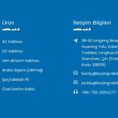
Ürün
İletişim Bilgileri
58-61 Longxing Binas
AC Kablosu
Huarong Yolu, Dala
DC Kablosu
Caddesi, Longhua Bö
Shenzhen, Çin (Pos
Veri aktarım kablosu
Kodu: 518109)
Araba Sigara Çakmağı
becky@boyingcabl
Şarj Edilebilir Pil
jackliu@boyingcab
Özel Üretim Kablo
+86-755-21014277