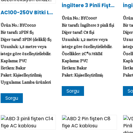
İngiltere 3 Pinli Fişten
İngi
C8 Fişe AC Kablosu
C14
AC100-250V Bitki La
Mbası Ve Dezenfeksi
Ürün No.: BYC0007
Ürün
Yon Cihazı...
Ürün No.: BYC0010
Bir tarafı: İngiltere 3 pinli fişi
Bir ta
Bir tarafı: 2PIN fiş
Diğer taraf: C8 fişi
Diğer 
Diğer taraf: 3PIN (delikli) fiş
Uzunluk: 1,2 metre veya
Uzunl
Uzunluk: 1,5 metre veya
isteğe göre özelleştirilebilir.
isteğe
isteğe göre özelleştirilebilir.
Özellikler: 2C*0.75MM
Özell
Kaplama: PVC
Kaplama: PVC
Kapl
İletken: Bakır
İletken: Bakır
İletk
Paket: Kişiselleştirilmiş
Paket: Kişiselleştirilmiş
Paket:
Uygulama: Lamba ürünleri
Sorgu
So
Sorgu