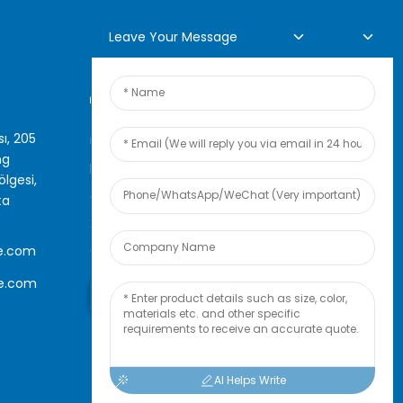
Leave Your Message
Çevrimiçi Sorgulama
ı, 205
Ürünlerimiz veya fiyat listemiz
ng
hakkında bilgi almak için lütfen
lgesi,
e-posta adresinizi bize bırakın,
ta
24 saat içinde sizinle iletişime
geçeceğiz.
e.com
le.com
Şimdi Sorgula
AI Helps Write