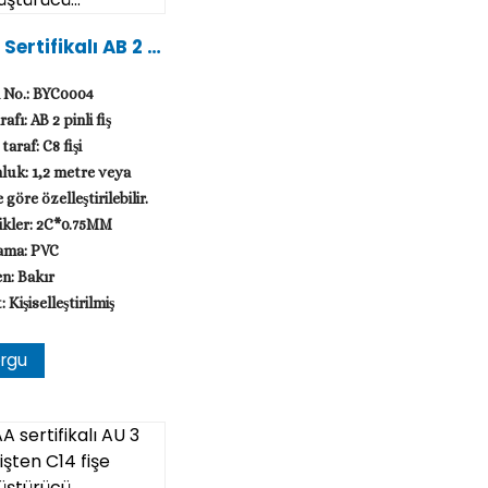
Sertifikalı AB 2 Pi
Fişten C8 Fişe Dön
ürücü...
 No.: BYC0004
rafı: AB 2 pinli fiş
taraf: C8 fişi
uk: 1,2 metre veya
 göre özelleştirilebilir.
ikler: 2C*0.75MM
ama: PVC
en: Bakır
 Kişiselleştirilmiş
rgu