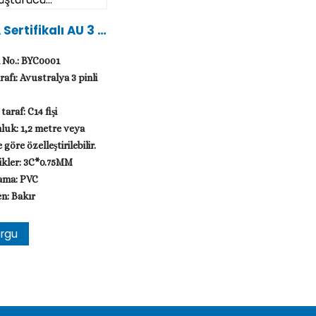
Sertifikalı AU 3 P
işten C14 Fişe Dön
ürücü...
 No.: BYC0001
arafı: Avustralya 3 pinli
taraf: C14 fişi
uk: 1,2 metre veya
 göre özelleştirilebilir.
ikler: 3C*0.75MM
ama: PVC
en: Bakır
 Kişiselleştirilmiş
rgu