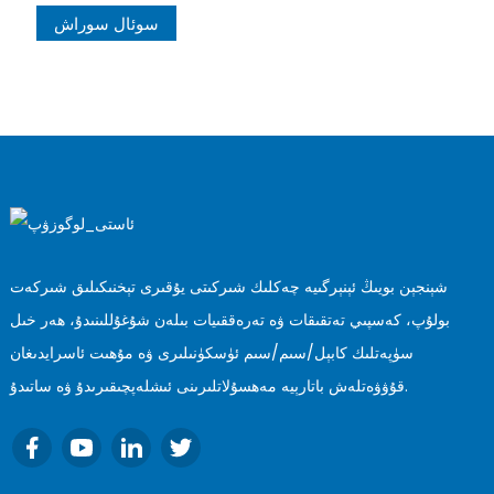
سوئال سوراش
شېنجېن بويىڭ ئېنېرگىيە چەكلىك شىركىتى يۇقىرى تېخنىكىلىق شىركەت
بولۇپ، كەسپىي تەتقىقات ۋە تەرەققىيات بىلەن شۇغۇللىنىدۇ، ھەر خىل
سۈپەتلىك كابېل/سىم/سىم ئۈسكۈنىلىرى ۋە مۇھىت ئاسرايدىغان
قۇۋۋەتلەش باتارېيە مەھسۇلاتلىرىنى ئىشلەپچىقىرىدۇ ۋە ساتىدۇ.