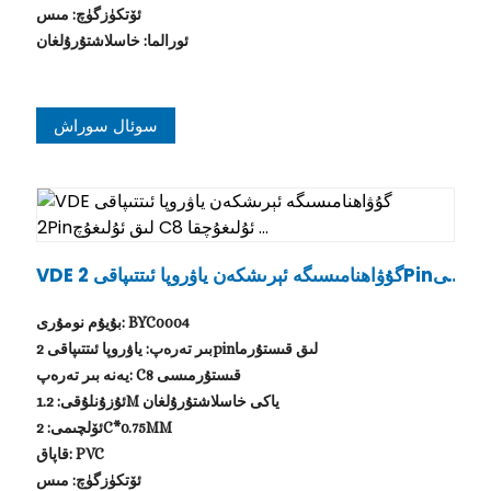
ئۆتكۈزگۈچ: مىس
ئورالما: خاسلاشتۇرۇلغان
سوئال سوراش
VDE گۇۋاھنامىسىگە ئېرىشكەن ياۋروپا ئىتتىپاقى 2Pinلى
ق ئۇلىغۇچ C8 ئۇلىغۇچقا ...
بۇيۇم نومۇرى: BYC0004
بىر تەرەپ: ياۋروپا ئىتتىپاقى 2pinلىق قىستۇرما
يەنە بىر تەرەپ: C8 قىستۇرمىسى
ئۇزۇنلۇقى: 1.2M ياكى خاسلاشتۇرۇلغان
ئۆلچىمى: 2C*0.75MM
قاپاق: PVC
ئۆتكۈزگۈچ: مىس