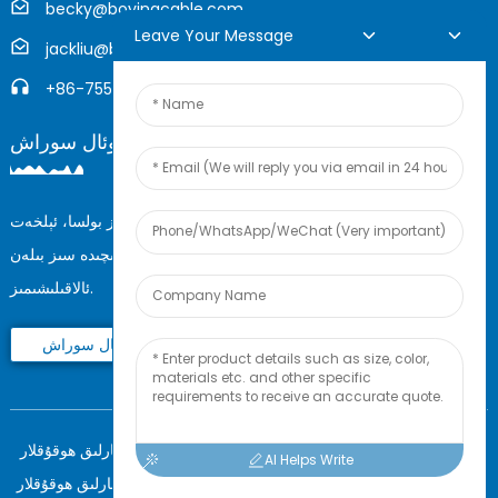
becky@boyingcable.com
Leave Your Message
jackliu@boyingcable.com
+86-755-21014277
توردا سوئال سوراش
مەھسۇلاتلىرىمىز ياكى باھا تىزىملىكىمىز ھەققىدە سوئالىڭىز بولسا، ئېلخەت
ئادرېسىڭىزنى بىزگە قالدۇرۇڭ، بىز 24 سائەت ئىچىدە سىز بىلەن
ئالاقىلىشىمىز.
ھازىر سوئال سوراش
بارلىق ھوقۇقلار Shenzhen Boying ئېنېرگىيە شىركىتىگە تەۋە © 2025.
AI Helps Write
بارلىق ھوقۇقلار Shenzhen Boying ئېنېرگىيە شىركىتىگە تەۋە.
تور بېكەت