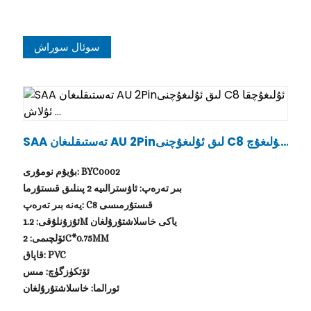
سوئال سوراش
SAA تەستىقلىغان AU 2Pinلىق ئۇلىغۇچنى C8 ئۇلىغۇچ
قا ئۇلاش ...
بۇيۇم نومۇرى: BYC0002
بىر تەرەپ: ئاۋسترالىيە 2 پىنلىق قىستۇرما
يەنە بىر تەرەپ: C8 قىستۇرمىسى
ئۇزۇنلۇقى: 1.2M ياكى خاسلاشتۇرۇلغان
ئۆلچىمى: 2C*0.75MM
قاپاق: PVC
ئۆتكۈزگۈچ: مىس
ئورالما: خاسلاشتۇرۇلغان