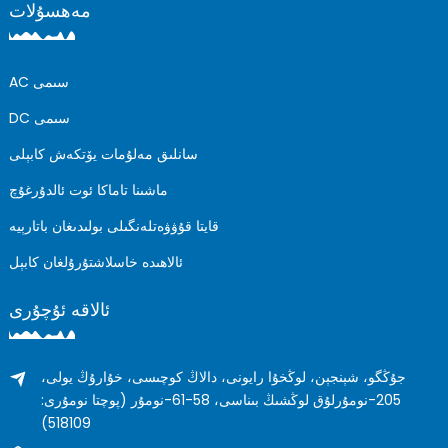
مەھسۇلات
AC سىمى
DC سىمى
سانلىق مەلۇمات يۆتكەش كابېلى
ماشىنا تاماكا ئوت ئالدۇرغۇچ
قايتا قۇۋۋەتلەنگىلى بولىدىغان باتارېيە
ئالاھىدە خاسلاشتۇرۇلغان كابېل
ئالاقە ئۇچۇرى
جۇڭگو، شېنجېن، لوڭخۇا رايونى، دالاڭ كوچىسى، خۇارۇڭ يولى،
205-نومۇرلۇق لوڭشىڭ بىناسى، 58-61-نومۇر (پوچتا نومۇرى:
518109)