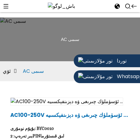
AC سىمى
توردا
AC سىمى
ئۆي
Whatsap
AC100-250V ئۆسۈملۈك چىرىغى ۋە دېزىنفېكسىيە ...
بۇيۇم نومۇرى: BYC0010
بىر تەرەپ: 2PINلىق قىستۇرما