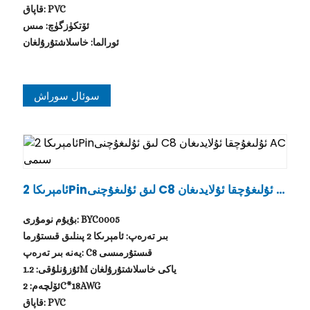
قاپاق: PVC
ئۆتكۈزگۈچ: مىس
ئورالما: خاسلاشتۇرۇلغان
سوئال سوراش
ئامېرىكا 2Pinلىق ئۇلىغۇچنى C8 ئۇلىغۇچقا ئۇلايدىغان A
C سىمى
بۇيۇم نومۇرى: BYC0005
بىر تەرەپ: ئامېرىكا 2 پىنلىق قىستۇرما
يەنە بىر تەرەپ: C8 قىستۇرمىسى
ئۇزۇنلۇقى: 1.2M ياكى خاسلاشتۇرۇلغان
ئۆلچەم: 2C*18AWG
قاپاق: PVC