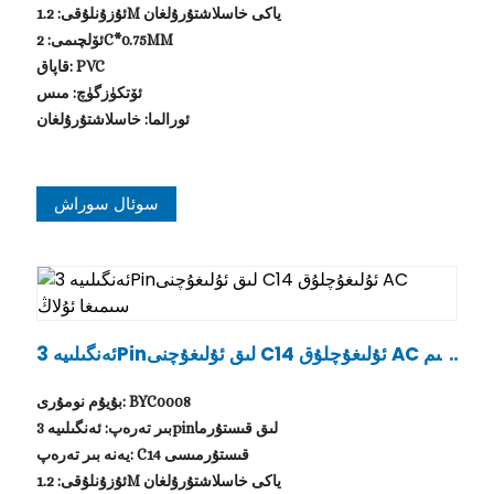
ئۇزۇنلۇقى: 1.2M ياكى خاسلاشتۇرۇلغان
ئۆلچىمى: 2C*0.75MM
قاپاق: PVC
ئۆتكۈزگۈچ: مىس
ئورالما: خاسلاشتۇرۇلغان
سوئال سوراش
ئەنگىلىيە 3Pinلىق ئۇلىغۇچنى C14 ئۇلىغۇچلۇق AC سىم
ىغا ئۇلاڭ
بۇيۇم نومۇرى: BYC0008
بىر تەرەپ: ئەنگىلىيە 3pinلىق قىستۇرما
يەنە بىر تەرەپ: C14 قىستۇرمىسى
ئۇزۇنلۇقى: 1.2M ياكى خاسلاشتۇرۇلغان