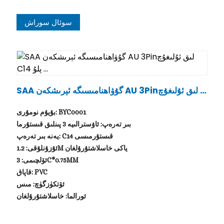
سوئال سوراش
SAA گۇۋاھنامىسىگە ئېرىشكەن AU 3Pinلىق ئۇلىغۇچ C
14 پلۇ ...
بۇيۇم نومۇرى: BYC0001
بىر تەرەپ: ئاۋسترالىيە 3 پىنلىق قىستۇرما
يەنە بىر تەرەپ: C14 قىستۇرمىسى
ئۇزۇنلۇقى: 1.2M ياكى خاسلاشتۇرۇلغان
ئۆلچىمى: 3C*0.75MM
قاپاق: PVC
ئۆتكۈزگۈچ: مىس
ئورالما: خاسلاشتۇرۇلغان