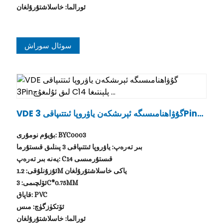
ئورالما: خاسلاشتۇرۇلغان
سوئال سوراش
VDE گۇۋاھنامىسىگە ئېرىشكەن ياۋروپا ئىتتىپاقى 3Pinلى
ق ئۇلىغۇچ C14 پلېنتىغا ...
بۇيۇم نومۇرى: BYC0003
بىر تەرەپ: ياۋروپا ئىتتىپاقى 3 پىنلىق قىستۇرما
يەنە بىر تەرەپ: C14 قىستۇرمىسى
ئۇزۇنلۇقى: 1.2M ياكى خاسلاشتۇرۇلغان
ئۆلچىمى: 3C*0.75MM
قاپاق: PVC
ئۆتكۈزگۈچ: مىس
ئورالما: خاسلاشتۇرۇلغان