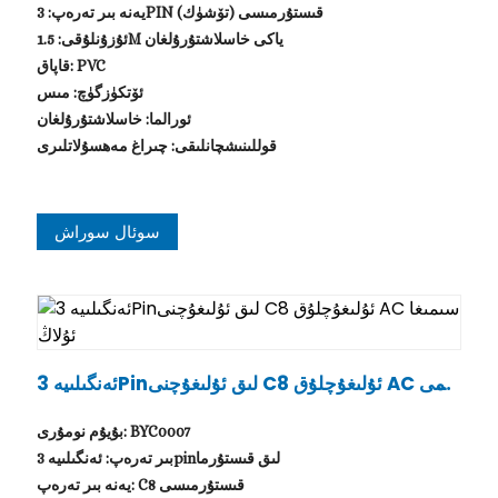
يەنە بىر تەرەپ: 3PIN (تۆشۈك) قىستۇرمىسى
ئۇزۇنلۇقى: 1.5M ياكى خاسلاشتۇرۇلغان
قاپاق: PVC
ئۆتكۈزگۈچ: مىس
ئورالما: خاسلاشتۇرۇلغان
قوللىنىشچانلىقى: چىراغ مەھسۇلاتلىرى
سوئال سوراش
.
ئەنگىلىيە 3Pinلىق ئۇلىغۇچنى C8 ئۇلىغۇچلۇق AC سىمى
غا ئۇلاڭ
بۇيۇم نومۇرى: BYC0007
بىر تەرەپ: ئەنگىلىيە 3pinلىق قىستۇرما
يەنە بىر تەرەپ: C8 قىستۇرمىسى