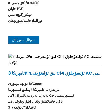
ئۆلچىمى: 3C*0.75MM
قاپاق: PVC
ئۆتكۈزگۈچ: مىس
ئورالما: خاسلاشتۇرۇلغان
سوئال سوراش
ئامېرىكا 3Pinلىق ئۇلىغۇچنى C14 ئۇلىغۇچلۇق AC سىمى
غا ئۇلاڭ
بۇيۇم نومۇرى: BYC0006
بىر تەرەپ: ئامېرىكا 3 پىنلىق قىستۇرما
يەنە بىر تەرەپ: يالتىراق ياكى C14 قىستۇرمىسى
ئۇزۇنلۇقى: 1.2M ياكى خاسلاشتۇرۇلغان
ئۆلچەم: 3C*18AWG