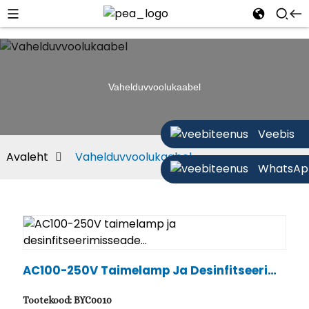
Vahelduvvoolukaabel
Veebis
Avaleht
Vahelduvvoolukaabel
WhatsAp
AC100-250V Taimelamp Ja Desinfitseerimi
Sseade...
Tootekood: BYC0010