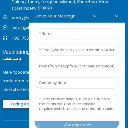
Dalangi tänav, Longhua piirkond, Shenzhen, Hiina
(postiindeks, 518109)
Leave Your Message
becky@boyingcable.com
jackliu@boyingcable.com
+86-755-21014277
Veebipäring
Meie toodete või hinnakirja kohta päringute korral palun jätke
meile oma e-posti aadress ja me võtame teiega 24 tunni
jooksul ühendust.
Päring Kohe
AI Helps Write