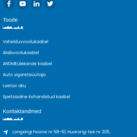
Toode
Vahelduvvoolukaabel
Alalisvoolukaabel
ANDMEülekande kaabel
Auto sigaretisüütaja
Laetav aku
Spetsiaalne kohandatud kaabel
Kontaktandmed
Longxingi hoone nr 58-61, Huarongi tee nr 205,