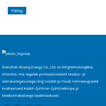
Päring
Shenzhen Boying Energy Co., Ltd. on kõrgtehnoloogiline
ettevõte, mis tegeleb professionaalselt teadus- ja
arendustegevusega ning toodab ja müüb mitmesuguseid
kvaliteetseid kaabli-/juhtme-/juhtmekimpe ja
keskkonnakaitsega laadimisakusid.