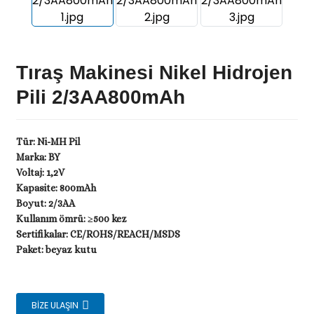
Tıraş Makinesi Nikel Hidrojen
Pili 2/3AA800mAh
Tür: Ni-MH Pil
Marka: BY
Voltaj: 1,2V
Kapasite: 800mAh
.
Boyut: 2/3AA
Kullanım ömrü: ≥500 kez
Sertifikalar: CE/ROHS/REACH/MSDS
Paket: beyaz kutu
BIZE ULAŞIN