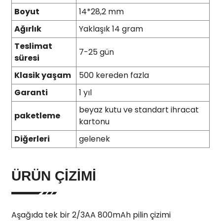
Boyut
14*28,2 mm
Ağırlık
Yaklaşık 14 gram
Teslimat
7-25 gün
süresi
Klasik yaşam
500 kereden fazla
Garanti
1 yıl
beyaz kutu ve standart ihracat
paketleme
kartonu
Diğerleri
gelenek
ÜRÜN ÇIZIMI
Aşağıda tek bir 2/3AA 800mAh pilin çizimi