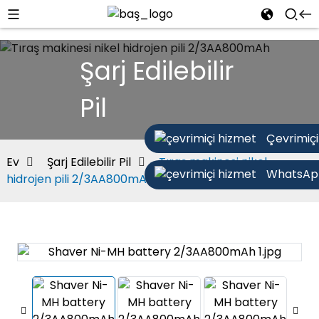
Şarj Edilebilir
Pil
Çevrimiçi
Ev
Şarj Edilebilir Pil
Tıraş makinesi nikel
WhatsAp
hidrojen pili 2/3AA800mAh