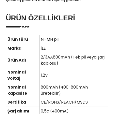
ÜRÜN ÖZELLIKLERI
Ürün türü
Ni-MH pil
Marka
İLE
2/3AA800mAh (Tek pil veya şarj
Ürün Adı
kablosu)
Nominal
1.2V
voltaj
Nominal
800mAh (400-800mAh
kapasite
üretebilir)
Sertifika
CE/ROHS/REACH/MSDS
Şarj akımı
0,5c (400mA)