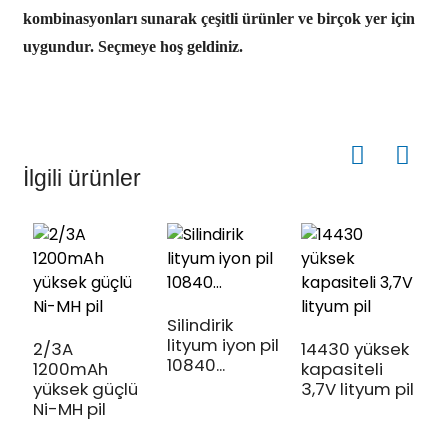
kombinasyonları sunarak çeşitli ürünler ve birçok yer için
uygundur. Seçmeye hoş geldiniz.
İlgili ürünler
Silindirik
lityum iyon pil
2/3A
14430 yüksek
10840...
4
1200mAh
kapasiteli
y
yüksek güçlü
3,7V lityum pil
N
Ni-MH pil
ed