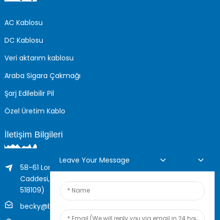
AC Kablosu
DC Kablosu
Veri aktarım kablosu
Araba Sigara Çakmağı
Şarj Edilebilir Pil
Özel Üretim Kablo
İletişim Bilgileri
Leave Your Message
58-61 Longxing Binası, 205 Huarong Yolu, Dalang
Caddesi, Longhua Bölgesi, Shenzhen, Çin (Posta Kodu:
518109)
becky@boyingcable.com