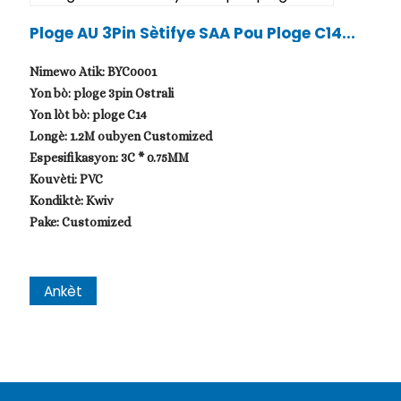
Ploge AU 3Pin Sètifye SAA Pou Ploge C14...
Nimewo Atik: BYC0001
Yon bò: ploge 3pin Ostrali
Yon lòt bò: ploge C14
Longè: 1.2M oubyen Customized
Espesifikasyon: 3C * 0.75MM
Kouvèti: PVC
Kondiktè: Kwiv
Pake: Customized
Ankèt