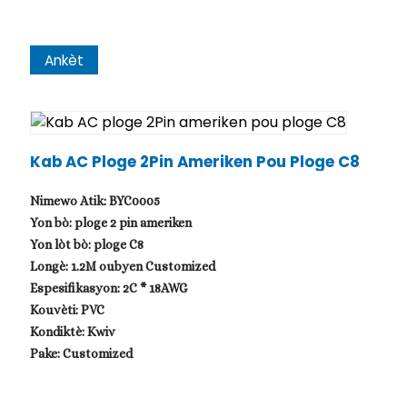
Ankèt
Kab AC Ploge 2Pin Ameriken Pou Ploge C8
Nimewo Atik: BYC0005
Yon bò: ploge 2 pin ameriken
Yon lòt bò: ploge C8
Longè: 1.2M oubyen Customized
Espesifikasyon: 2C * 18AWG
Kouvèti: PVC
Kondiktè: Kwiv
Pake: Customized