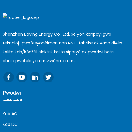
Shenzhen Boying Energy Co., Ltd. se yon konpayi gwo
teknoloji, pwofesyonèlman nan R&D, fabrike ak vann divès
kalite kab/kòd/fil elektrik kalite siperyè ak pwodwi batri
chaje pwoteksyon anviwònman an.
Pwodwi
Kab AC
Kab DC