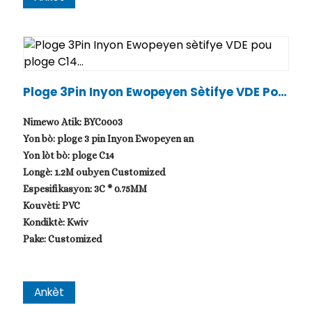
Ploge 3Pin Inyon Ewopeyen Sètifye VDE Pou
Ploge C14...
Nimewo Atik: BYC0003
Yon bò: ploge 3 pin Inyon Ewopeyen an
Yon lòt bò: ploge C14
Longè: 1.2M oubyen Customized
Espesifikasyon: 3C * 0.75MM
Kouvèti: PVC
Kondiktè: Kwiv
Pake: Customized
Ankèt