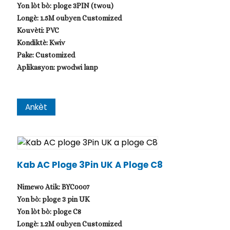
Yon lòt bò: ploge 3PIN (twou)
Longè: 1.5M oubyen Customized
Kouvèti: PVC
Kondiktè: Kwiv
Pake: Customized
Aplikasyon: pwodwi lanp
Ankèt
.
Kab AC Ploge 3Pin UK A Ploge C8
Nimewo Atik: BYC0007
Yon bò: ploge 3 pin UK
Yon lòt bò: ploge C8
Longè: 1.2M oubyen Customized