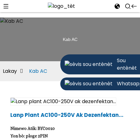
Kab AC
Sou
entènèt
Lakay
Kab AC
Whatsap
Lanp Plant AC100-250V Ak Dezenfektan...
Nimewo Atik: BYC0010
Yon bò: ploge 2PIN