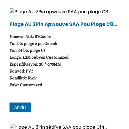
Ploge AU 2Pin Apwouve SAA Pou Ploge C8...
Nimewo Atik: BYC0002
Yon bò: ploge 2 pin Ostrali
Yon lòt bò: ploge C8
Longè: 1.2M oubyen Customized
Espesifikasyon: 2C * 0.75MM
Kouvèti: PVC
Kondiktè: Kwiv
Pake: Customized
Ankèt