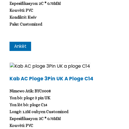
Espesifikasyon: 2C * 0.75MM
Kouvèti: PVC
Kondiktè: Kwiv
Pake: Customized
Ankèt
Kab AC Ploge 3Pin UK A Ploge C14
Nimewo Atik: BYC0008
Yon bò: ploge 3 pin UK
Yon lòt bò: ploge C14
Longè: 1.2M oubyen Customized
Espesifikasyon: 3C * 0.75MM
Kouvèti: PVC