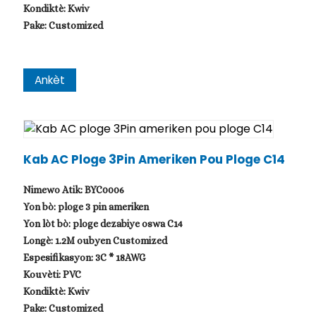
Kondiktè: Kwiv
Pake: Customized
Ankèt
Kab AC Ploge 3Pin Ameriken Pou Ploge C14
Nimewo Atik: BYC0006
Yon bò: ploge 3 pin ameriken
Yon lòt bò: ploge dezabiye oswa C14
Longè: 1.2M oubyen Customized
Espesifikasyon: 3C * 18AWG
Kouvèti: PVC
Kondiktè: Kwiv
Pake: Customized