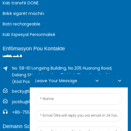
Kab transfè DONE
Brikè sigarèt machin
Batri rechargeable
Kab Espesyal Personnalisé
Enfòmasyon Pou Kontakte
No. 58-61 Longxing Building, No.205 Huarong Road,
Dalang Street, Longhua District, Shenzhen, Lachin
Leave Your Message
(Kòd Postal, 518109)
becky@boyingcable.com
jackliu@boyingcable.com
+86-755-21014277
Demann Sou Entènèt