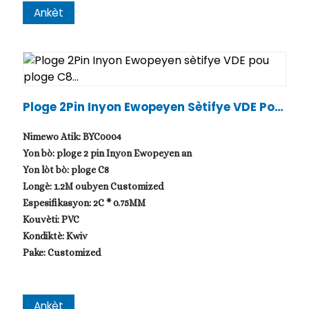
Ankèt
Ploge 2Pin Inyon Ewopeyen Sètifye VDE Pou
Ploge C8...
Nimewo Atik: BYC0004
Yon bò: ploge 2 pin Inyon Ewopeyen an
Yon lòt bò: ploge C8
Longè: 1.2M oubyen Customized
Espesifikasyon: 2C * 0.75MM
Kouvèti: PVC
Kondiktè: Kwiv
Pake: Customized
Ankèt