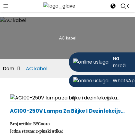
AC kabel
Na
mreži
Dom
AC kabel
WhatsAp
AC100-250V Lampa Za Biljke I Dezinfekcijsk
A...
Broj artikla: BYC0010
Jedna strana: 2-pinski utikač