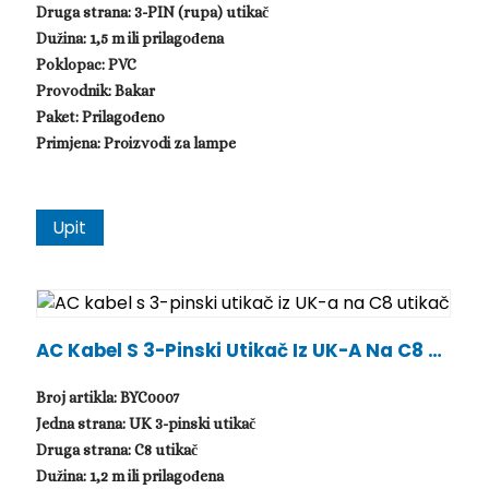
Druga strana: 3-PIN (rupa) utikač
Dužina: 1,5 m ili prilagođena
Poklopac: PVC
Provodnik: Bakar
Paket: Prilagođeno
Primjena: Proizvodi za lampe
Upit
.
AC Kabel S 3-Pinski Utikač Iz UK-A Na C8 Ut
Ikač
Broj artikla: BYC0007
Jedna strana: UK 3-pinski utikač
Druga strana: C8 utikač
Dužina: 1,2 m ili prilagođena