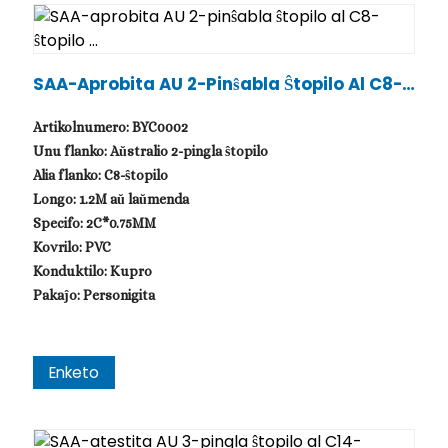
SAA-Aprobita AU 2-Pinŝabla Ŝtopilo Al C8-Ŝ
Topilo ...
Artikolnumero: BYC0002
Unu flanko: Aŭstralio 2-pingla ŝtopilo
Alia flanko: C8-ŝtopilo
Longo: 1.2M aŭ laŭmenda
Specifo: 2C*0.75MM
Kovrilo: PVC
Konduktilo: Kupro
Pakaĵo: Personigita
Enketo