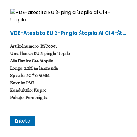
VDE-Atestita EU 3-Pingla Ŝtopilo Al C14-Ŝto
Pilo...
Artikolnumero: BYC0003
Unu flanko: EU 3-pingla ŝtopilo
Alia flanko: C14-ŝtopilo
Longo: 1.2M aŭ laŭmenda
Specifo: 3C * 0.75MM
Kovrilo: PVC
Konduktilo: Kupro
Pakaĵo: Personigita
Enketo