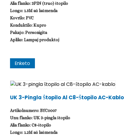
Alia flanko: 3PIN (truo) ŝtopilo
Longo: 1.5M aŭ laŭmenda
Kovrilo: PVC
Konduktilo: Kupro
Pakaĵo: Personigita
Apliko: Lampaj produktoj
Enketo
.
UK 3-Pingla Ŝtopilo Al C8-Ŝtopilo AC-Kablo
Artikolnumero: BYC0007
Unu flanko: UK 3-pingla ŝtopilo
Alia flanko: C8-ŝtopilo
Longo: 1.2M aŭ laŭmenda