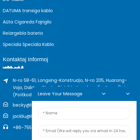
DATUMA transiga kablo
Aŭta Cigareda Fajrigilo
Reŝargebla baterio
Speciala Speciala Kablo
Kontaktaj Informoj
N-ro 58-61, Longxing-Konstruaĵo, N-ro 205, Huarong-
Vojo, Dalang-Strato, Distrikto Longhua, Ŝenĵeno, Ĉinio
Leave Your Message
(Poŝtkodo: 518109)
becky@boyingcable.com
jackliu@boyingcable.com
+86-755-21014277