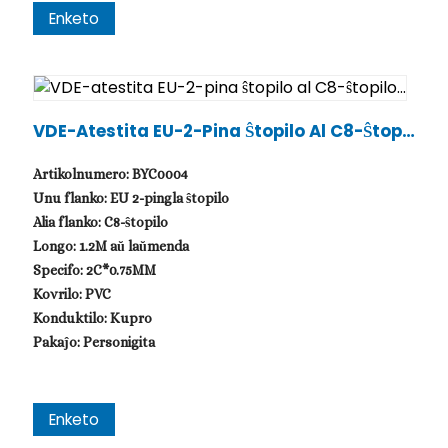
Enketo
VDE-Atestita EU-2-Pina Ŝtopilo Al C8-Ŝtopil
O...
Artikolnumero: BYC0004
Unu flanko: EU 2-pingla ŝtopilo
Alia flanko: C8-ŝtopilo
Longo: 1.2M aŭ laŭmenda
Specifo: 2C*0.75MM
Kovrilo: PVC
Konduktilo: Kupro
Pakaĵo: Personigita
Enketo