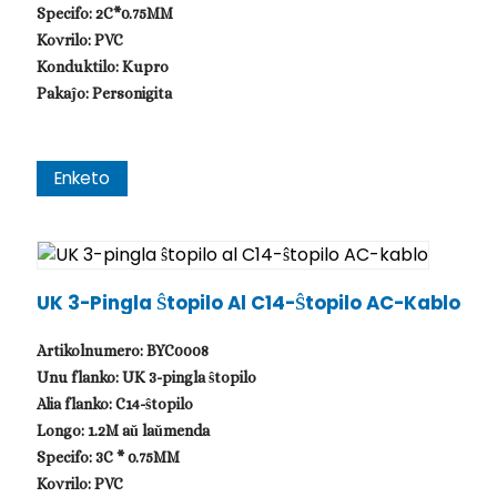
Specifo: 2C*0.75MM
Kovrilo: PVC
Konduktilo: Kupro
Pakaĵo: Personigita
Enketo
UK 3-Pingla Ŝtopilo Al C14-Ŝtopilo AC-Kablo
Artikolnumero: BYC0008
Unu flanko: UK 3-pingla ŝtopilo
Alia flanko: C14-ŝtopilo
Longo: 1.2M aŭ laŭmenda
Specifo: 3C * 0.75MM
Kovrilo: PVC