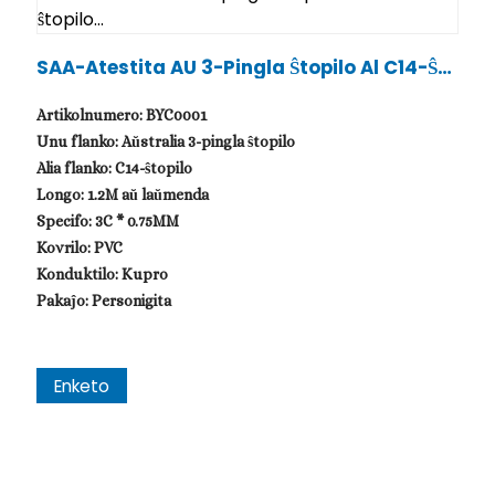
SAA-Atestita AU 3-Pingla Ŝtopilo Al C14-Ŝto
Pilo...
Artikolnumero: BYC0001
Unu flanko: Aŭstralia 3-pingla ŝtopilo
Alia flanko: C14-ŝtopilo
Longo: 1.2M aŭ laŭmenda
Specifo: 3C * 0.75MM
Kovrilo: PVC
Konduktilo: Kupro
Pakaĵo: Personigita
Enketo