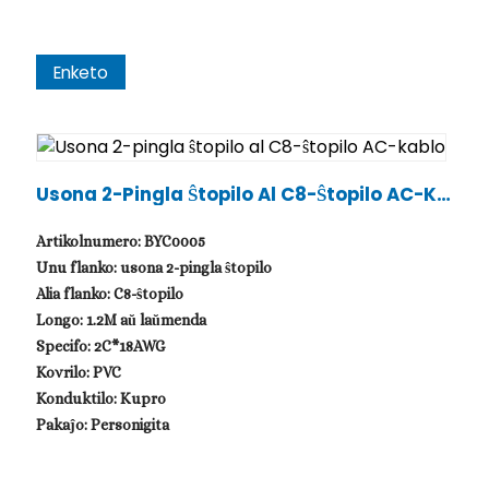
Enketo
Usona 2-Pingla Ŝtopilo Al C8-Ŝtopilo AC-Ka
Blo
Artikolnumero: BYC0005
Unu flanko: usona 2-pingla ŝtopilo
Alia flanko: C8-ŝtopilo
Longo: 1.2M aŭ laŭmenda
Specifo: 2C*18AWG
Kovrilo: PVC
Konduktilo: Kupro
Pakaĵo: Personigita