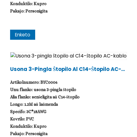
Konduktilo: Kupro
Pakaĵo: Personigita
Enketo
Usona 3-Pingla Ŝtopilo Al C14-Ŝtopilo AC-K
Ablo
Artikolnumero: BYC0006
Unu flanko: usona 3-pingla ŝtopilo
Alia flanko: senŝeligita aŭ C14-ŝtopilo
Longo: 1.2M aŭ laŭmenda
Specifo: 3C*18AWG
Kovrilo: PVC
Konduktilo: Kupro
Pakaĵo: Personigita