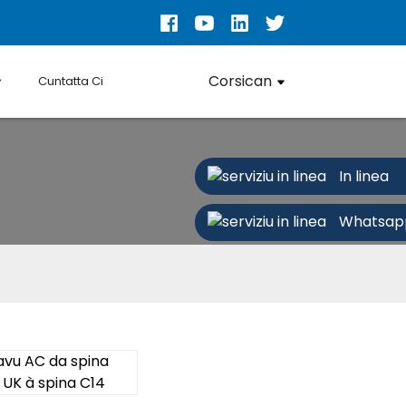
Corsican
Cuntatta Ci
In linea
Whatsap