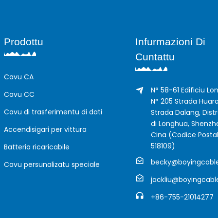
Prodottu
Infurmazioni Di
Cuntattu
Cavu CA
N° 58-61 Edificiu Lo
Cavu CC
N° 205 Strada Huar
Cavu di trasferimentu di dati
Strada Dalang, Dist
di Longhua, Shenzh
Accendisigari per vittura
Cina (Codice Postal
518109)
Batteria ricaricabile
becky@boyingcabl
Cavu persunalizatu speciale
jackliu@boyingcab
+86-755-21014277