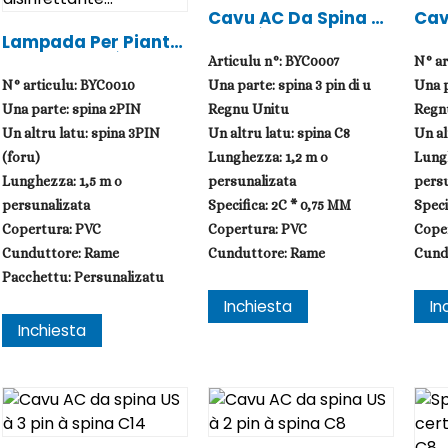
Cavu AC Da Spina 3P
Cav
In UK À Spina C8
In 
Lampada Per Piante
AC100-250V È Disinf
Articulu n°: BYC0007
N° ar
Ettante...
N° articulu: BYC0010
Una parte: spina 3 pin di u
Una p
Una parte: spina 2PIN
Regnu Unitu
Regn
Un altru latu: spina 3PIN
Un altru latu: spina C8
Un al
(foru)
Lunghezza: 1,2 m o
Lungh
Lunghezza: 1,5 m o
persunalizata
pers
persunalizata
Specifica: 2C * 0,75 MM
Speci
Copertura: PVC
Copertura: PVC
Cope
Cunduttore: Rame
Cunduttore: Rame
Cund
Pacchettu: Persunalizatu
Pacchettu: Persunalizatu
Pacch
Applicazione: Prodotti di
Inchiesta
In
lampade
Inchiesta