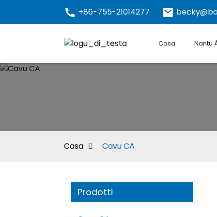
+86-755-21014277
becky@bo
Casa
Nantu 
Casa
Cavu CA
Prodotti