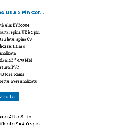
a UE À 2 Pin Certi
ata VDE À Spina C
ticulu: BYC0004
arte: spina UE à 2 pin
tru latu: spina C8
ezza: 1,2 m o
unalizata
fica: 2C * 0,75 MM
rtura: PVC
uttore: Rame
ettu: Persunalizatu
chiesta