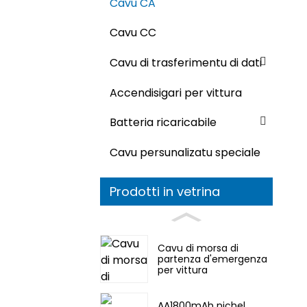
Cavu CA
Cavu CC
Cavu di trasferimentu di dati
Accendisigari per vittura
Batteria ricaricabile
Cavu persunalizatu speciale
Prodotti in vetrina
Cavu di morsa di
partenza d'emergenza
per vittura
AA1800mAh nichel