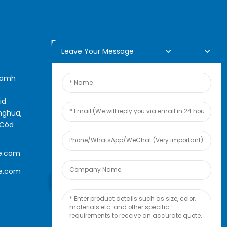
Fiosrúchán Ar Líne
Leave Your Message
neamh
Le haghaidh fiosrúcháin
faoinár dtáirgí nó faoinár liosta
id
praghsanna, fág do r-phost
nghua,
(Cód
chugainn agus beimid i
dteagmháil leat laistigh de 24
e.com
uair an chloig.
le.com
Fiosrúchán Anois