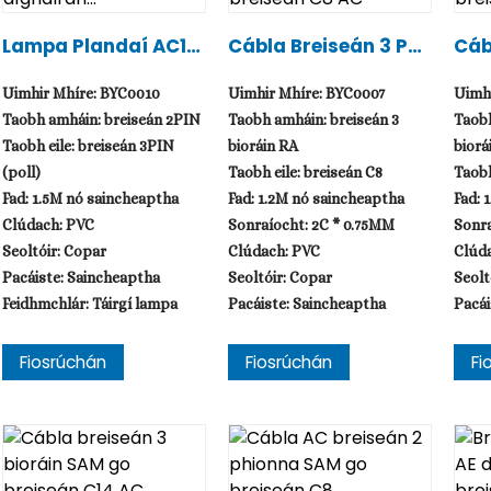
Lampa Plandaí AC10
Cábla Breiseán 3 Phi
Cáb
0-250V Agus Díghalr
Onna RA Go Breiseán
Onn
Án...
C8 AC
C14
Uimhir Mhíre: BYC0010
Uimhir Mhíre: BYC0007
Uimh
Taobh amháin: breiseán 2PIN
Taobh amháin: breiseán 3
Taobh
Taobh eile: breiseán 3PIN
bioráin RA
biorá
(poll)
Taobh eile: breiseán C8
Taobh
Fad: 1.5M nó saincheaptha
Fad: 1.2M nó saincheaptha
Fad: 
Clúdach: PVC
Sonraíocht: 2C * 0.75MM
Sonra
Seoltóir: Copar
Clúdach: PVC
Clúd
Pacáiste: Saincheaptha
Seoltóir: Copar
Seolt
Feidhmchlár: Táirgí lampa
Pacáiste: Saincheaptha
Pacái
Fiosrúchán
Fiosrúchán
Fi