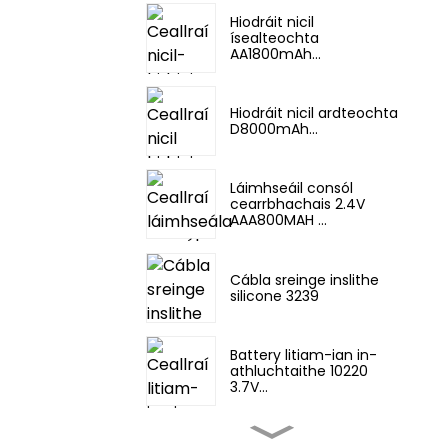
Hiodráit nicil
ísealteochta
AA1800mAh...
Hiodráit nicil ardteochta
D8000mAh...
Láimhseáil consól
cearrbhachais 2.4V
AAA800MAH ...
Cábla sreinge inslithe
silicone 3239
Battery litiam-ian in-
athluchtaithe 10220
3.7V...