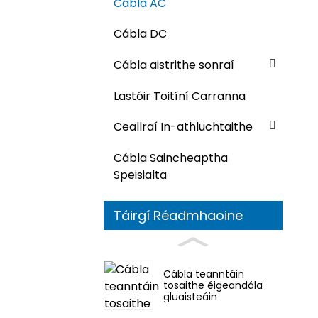
Cábla AC
Cábla DC
Cábla aistrithe sonraí
Lastóir Toitíní Carranna
Ceallraí In-athluchtaithe
Cábla Saincheaptha
Speisialta
Táirgí Réadmhaoine
Cábla teanntáin
tosaithe éigeandála
gluaisteáin