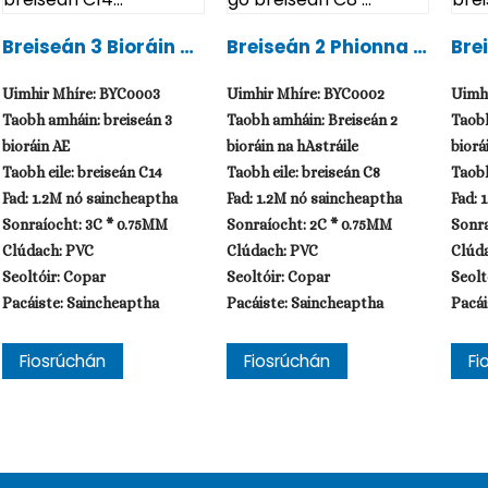
Breiseán 3 Bioráin AE
Breiseán 2 Phionna A
Bre
Deimhnithe VDE Go B
U Ceadaithe Ag SAA
U D
Reiseán C14...
Go Breiseán C8 ...
Bre
Uimhir Mhíre: BYC0003
Uimhir Mhíre: BYC0002
Uimh
Taobh amháin: breiseán 3
Taobh amháin: Breiseán 2
Taobh
bioráin AE
bioráin na hAstráile
biorá
Taobh eile: breiseán C14
Taobh eile: breiseán C8
Taobh
Fad: 1.2M nó saincheaptha
Fad: 1.2M nó saincheaptha
Fad: 
Sonraíocht: 3C * 0.75MM
Sonraíocht: 2C * 0.75MM
Sonra
Clúdach: PVC
Clúdach: PVC
Clúd
Seoltóir: Copar
Seoltóir: Copar
Seolt
Pacáiste: Saincheaptha
Pacáiste: Saincheaptha
Pacái
Fiosrúchán
Fiosrúchán
Fi