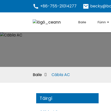
+86-755-21014277
becky@bo
Baile
Fúinn
Baile
Cábla AC
Táirgí