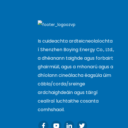
Is cuideachta ardteicneolaíochta
í Shenzhen Boying Energy Co., Ltd.,
a dhéanann taighde agus forbairt
ghairmiúil, agus a mhonarú agus a
dhíolann cineálacha éagsúla úim
cábla/corda/sreinge
ardchaighdeáin agus táirgí
ceallraí luchtaithe cosanta
comhshaoil.