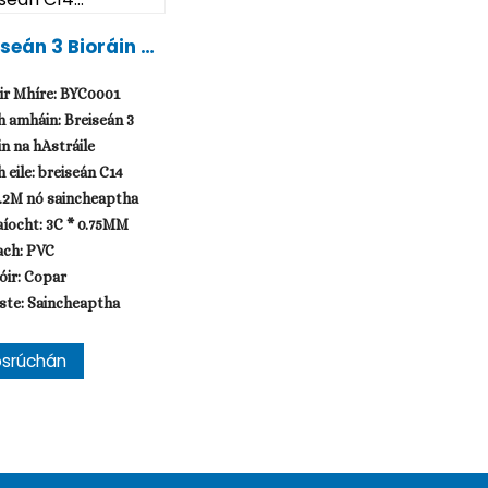
iseán 3 Bioráin A
eimhnithe SAA Go
iseán C14...
ir Mhíre: BYC0001
 amháin: Breiseán 3
in na hAstráile
 eile: breiseán C14
1.2M nó saincheaptha
íocht: 3C * 0.75MM
ach: PVC
óir: Copar
ste: Saincheaptha
osrúchán