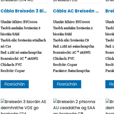
Cábla Breiseán 3 Bio
Cábla AC Breiseán 2
Bre
Ráin SAM Go Breiseá
Phionna SAM Go Brei
E D
N C14 AC
Seán C8
Bre
Uimhir Mhíre: BYC0006
Uimhir Mhíre: BYC0005
Uimh
Taobh amháin: breiseán 3
Taobh amháin: breiseán 2
Taobh
bioráin SAM
bioráin SAM
biorá
Taobh eile: breiseán stiallach
Taobh eile: breiseán C8
Taobh
nó C14
Fad: 1.2M nó saincheaptha
Fad: 
Fad: 1.2M nó saincheaptha
Sonraíocht: 2C * 18AWG
Sonra
Sonraíocht: 3C * 18AWG
Clúdach: PVC
Clúd
Clúdach: PVC
Seoltóir: Copar
Seolt
Seoltóir: Copar
Pacáiste: Saincheaptha
Pacái
Pacáiste: Saincheaptha
Fiosrúchán
Fiosrúchán
Fi