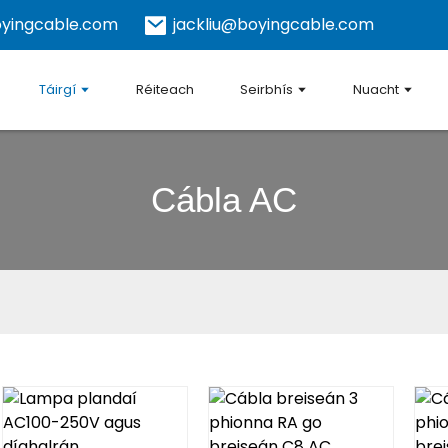
yingcable.com
jackliu@boyingcable.com
Táirgí
Réiteach
Seirbhís
Nuacht
Cábla AC