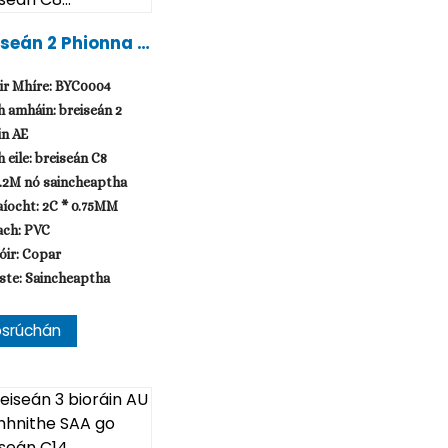
iseán 2 Phionna A
eimhnithe VDE Go
iseán C8...
ir Mhíre: BYC0004
 amháin: breiseán 2
in AE
 eile: breiseán C8
1.2M nó saincheaptha
íocht: 2C * 0.75MM
ach: PVC
óir: Copar
ste: Saincheaptha
osrúchán