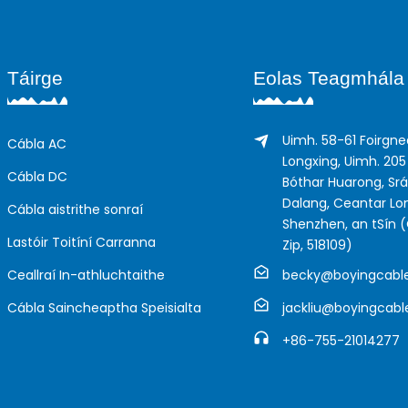
Táirge
Eolas Teagmhála
Uimh. 58-61 Foirg
Cábla AC
Longxing, Uimh. 205
Cábla DC
Bóthar Huarong, Srá
Dalang, Ceantar Lo
Cábla aistrithe sonraí
Shenzhen, an tSín 
Lastóir Toitíní Carranna
Zip, 518109)
Ceallraí In-athluchtaithe
becky@boyingcabl
Cábla Saincheaptha Speisialta
jackliu@boyingcab
+86-755-21014277