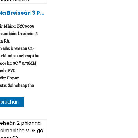
la Breiseán 3 Phi
a RA Go Breiseán
 AC
ir Mhíre: BYC0008
 amháin: breiseán 3
in RA
 eile: breiseán C14
1.2M nó saincheaptha
íocht: 3C * 0.75MM
ach: PVC
óir: Copar
ste: Saincheaptha
osrúchán