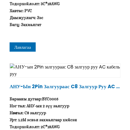
Тодорхойлолт: 3C*18AWG
Хавтас: PVC
Дамжуулагч: Зэс
Багц: Захиалгат
Лавлагаа
АНУ-Ын 2Pin Залгуураас C8 Залгуур Руу AC К
Абель Руу
Барааны дугаар:BYC0005
Нэг тал: АНУ-ын 2 зүү залгуур
Нөгөө тал: C8 залгуур
Урт: 1.2M эсвэл захиалгаар хийсэн
Тодорхойлолт: 2C*18AWG