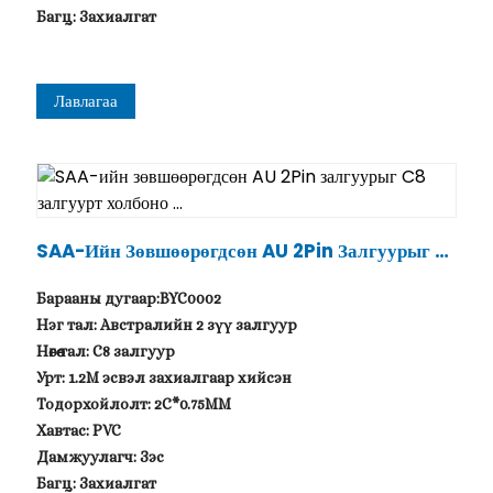
Багц: Захиалгат
Лавлагаа
SAA-Ийн Зөвшөөрөгдсөн AU 2Pin Залгуурыг C
8 Залгуурт Холбоно ...
Барааны дугаар:BYC0002
Нэг тал: Австралийн 2 зүү залгуур
Нөгөө тал: C8 залгуур
Урт: 1.2M эсвэл захиалгаар хийсэн
Тодорхойлолт: 2C*0.75MM
Хавтас: PVC
Дамжуулагч: Зэс
Багц: Захиалгат