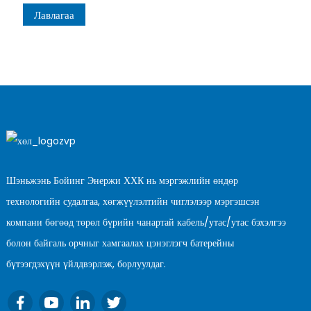
Лавлагаа
Шэньжэнь Бойинг Энержи ХХК нь мэргэжлийн өндөр
технологийн судалгаа, хөгжүүлэлтийн чиглэлээр мэргэшсэн
компани бөгөөд төрөл бүрийн чанартай кабель/утас/утас бэхэлгээ
болон байгаль орчныг хамгаалах цэнэглэгч батерейны
бүтээгдэхүүн үйлдвэрлэж, борлуулдаг.