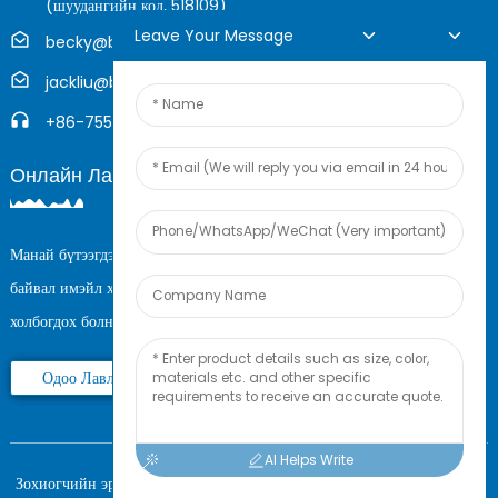
(шуудангийн код, 518109)
Leave Your Message
becky@boyingcable.com
jackliu@boyingcable.com
+86-755-21014277
Онлайн Лавлагаа
Манай бүтээгдэхүүн эсвэл үнийн жагсаалтын талаар лавлах зүйл
байвал имэйл хаягаа үлдээнэ үү, бид 24 цагийн дотор тантай
холбогдох болно.
Одоо Лавлагаа Авах
AI Helps Write
Зохиогчийн эрх © 2025 Шэньжэнь Бойинг Энержи Бүх эрх хуулиар