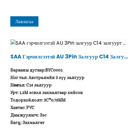
Лавлагаа
SAA Гэрчилгээтэй AU 3Pin Залгуур C14 Залгуур
Т ...
Барааны дугаар:BYC0001
Нэг тал: Австралийн 3 зүү залгуур
Нөгөө тал: C14 залгуур
Урт: 1.2M эсвэл захиалгаар хийсэн
Тодорхойлолт: 3C*0.75MM
Хавтас: PVC
Дамжуулагч: Зэс
Багц: Захиалгат