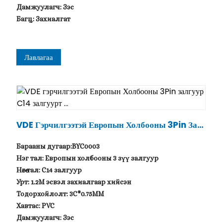
Дамжуулагч: Зэс
Багц: Захиалгат
Лавлагаа
VDE Гэрчилгээтэй Европын Холбооны 3Pin Зал
Гуур C14 Залгуурт ...
Барааны дугаар:BYC0003
Нэг тал: Европын холбооны 3 зүү залгуур
Нөгөө тал: C14 залгуур
Урт: 1.2M эсвэл захиалгаар хийсэн
Тодорхойлолт: 3C*0.75MM
Хавтас: PVC
Дамжуулагч: Зэс