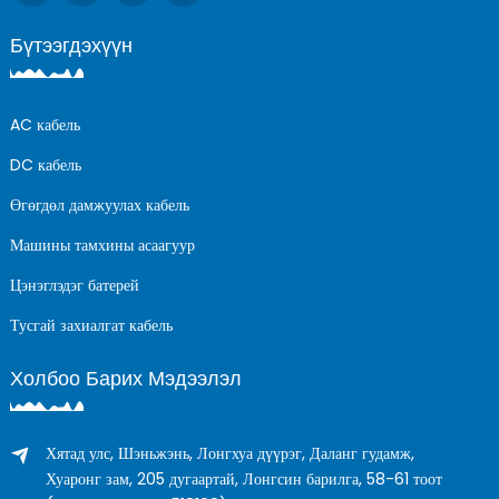
Бүтээгдэхүүн
AC кабель
DC кабель
Өгөгдөл дамжуулах кабель
Машины тамхины асаагуур
Цэнэглэдэг батерей
Тусгай захиалгат кабель
Холбоо Барих Мэдээлэл
Хятад улс, Шэньжэнь, Лонгхуа дүүрэг, Даланг гудамж,
Хуаронг зам, 205 дугаартай, Лонгсин барилга, 58-61 тоот