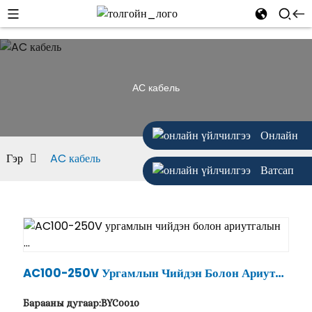
AC кабель
Онлайн
Гэр
AC кабель
Ватсап
AC100-250V Ургамлын Чийдэн Болон Ариутга
Лын ...
Барааны дугаар:BYC0010