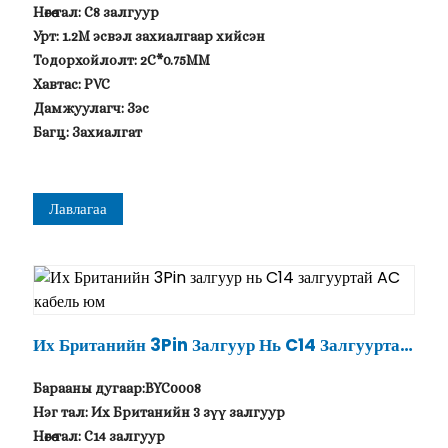
Нөгөө тал: C8 залгуур
Урт: 1.2M эсвэл захиалгаар хийсэн
Тодорхойлолт: 2C*0.75MM
Хавтас: PVC
Дамжуулагч: Зэс
Багц: Захиалгат
Лавлагаа
Их Британийн 3Pin Залгуур Нь C14 Залгууртай
AC Кабель Юм
Барааны дугаар:BYC0008
Нэг тал: Их Британийн 3 зүү залгуур
Нөгөө тал: C14 залгуур