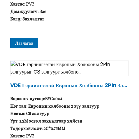
Хавтас: PVC
Дамжуулагч: Зэс
Багц: Захиалгат
Лавлагаа
VDE Гэрчилгээтэй Европын Холбооны 2Pin Залг
Уурыг C8 Залгуурт Холбоно...
Барааны дугаар:BYC0004
Нэг тал: Европын холбооны 2 зүү залгуур
Нөгөө тал: C8 залгуур
Урт: 1.2M эсвэл захиалгаар хийсэн
Тодорхойлолт: 2C*0.75MM
Хавтас: PVC