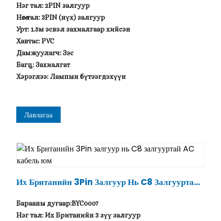
Нэг тал: 2PIN залгуур
Нөгөө тал: 3PIN (нүх) залгуур
Урт: 1.5м эсвэл захиалгаар хийсэн
Хавтас: PVC
Дамжуулагч: Зэс
Багц: Захиалгат
Хэрэглээ: Лампын бүтээгдэхүүн
Лавлагаа
.
Их Британийн 3Pin Залгуур Нь C8 Залгууртай
AC Кабель Юм
Барааны дугаар:BYC0007
Нэг тал: Их Британийн 3 зүү залгуур