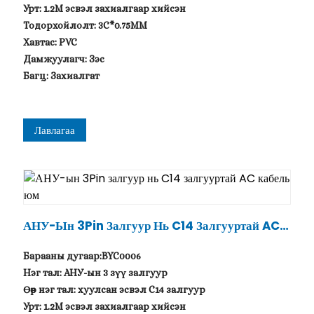
Урт: 1.2M эсвэл захиалгаар хийсэн
Тодорхойлолт: 3C*0.75MM
Хавтас: PVC
Дамжуулагч: Зэс
Багц: Захиалгат
Лавлагаа
АНУ-Ын 3Pin Залгуур Нь C14 Залгууртай AC К
Абель Юм
Барааны дугаар:BYC0006
Нэг тал: АНУ-ын 3 зүү залгуур
Өөр нэг тал: хуулсан эсвэл C14 залгуур
Урт: 1.2M эсвэл захиалгаар хийсэн