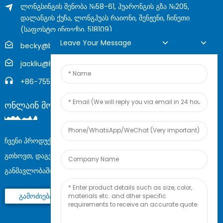
ლონგსინგის შენობა №58-61, ჰუარონგის გზა №205,
დალანგის ქუჩა, ლონგჰუას რაიონი, შენჟენი, ჩინეთი
(საფოსტო ინდექსი, 518109)
Leave Your Message
becky@boyingcable.com
jackliu@boyingcable.com
+86-755-21014277
Ონლაინ Მოთხოვნა
ჩვენი პროდუქციის ან ფასების სიის შესახებ შეკითხვებისთვის,
გთხოვთ, დაგვიტოვოთ თქვენი ელ.ფოსტა და ჩვენ 24 საათის
განმავლობაში დაგიკავშირდებით.
Გამოძიება Ახლა