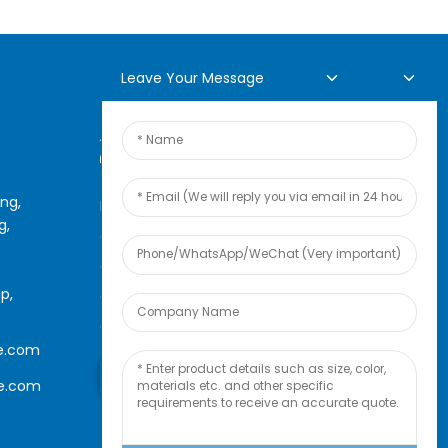
Leave Your Message
Ajụjụ Ntanetị
ing,
Maka ajụjụ gbasara ngwaahịa
g,
anyị ma ọ bụ onye na-ere
ahịa, biko hapụ email gị nye
p,
anyị, anyị ga-akpọtụrụ gị n'ime
awa 24.
e.com
Jụọ Ajụjụ Ugbu A
le.com