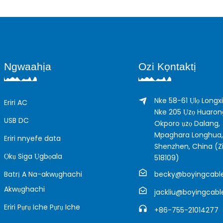
Ngwaahịa
Ozi Kọntaktị
Nke 58-61 Ụlọ Longx
Eriri AC
Nke 205 Ụzọ Huaron
USB DC
Okporo ụzọ Dalang,
Mpaghara Longhua,
Eriri nnyefe data
Shenzhen, China (Zi
Ọkụ Siga Ụgbọala
518109)
Batrị A Na-akwụghachi
becky@boyingcabl
Akwụghachi
jackliu@boyingcab
Eriri Pụrụ Iche Pụrụ Iche
+86-755-21014277