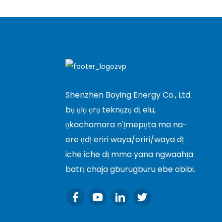
Shenzhen Boying Energy Co., Ltd.
bụ ụlọ ọrụ teknụzụ dị elu,
ọkachamara n'ịmepụta ma na-
ere ụdị eriri waya/eriri/waya dị
iche iche dị mma yana ngwaahịa
batrị chaja gburugburu ebe obibi.