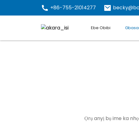
+86-755-21014277
becky@bo
Ebe Obibi
Gbasar
Ọrụ anyị bụ ime ka nhọ