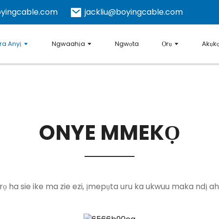
yingcable.com
jackliu@boyingcable.com
a Anyị
Ngwaahịa
Ngwọta
Ọrụ
Akụk
ONYE MMEKỌ
rọ ha sie ike ma zie ezi, ịmepụta uru ka ukwuu maka ndị ah