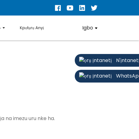
Igbo
ọ
Kpọtụrụ Anyị
N'ịntanet
WhatsAp
ịa na imezu uru nke ha.