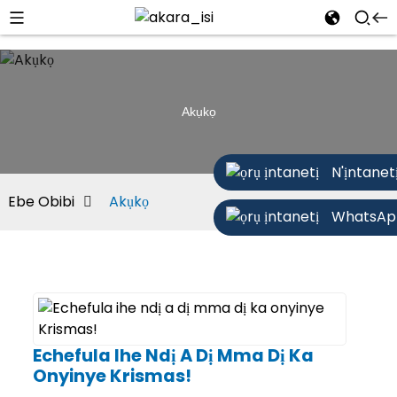
Akụkọ
N'ịntanet
Ebe Obibi
Akụkọ
WhatsAp
Echefula Ihe Ndị A Dị Mma Dị Ka
Onyinye Krismas!