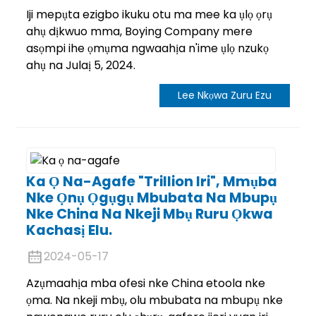
Iji mepụta ezigbo ikuku otu ma mee ka ụlọ ọrụ
ahụ dịkwuo mma, Boying Company mere
asọmpi ihe ọmụma ngwaahịa n'ime ụlọ nzukọ
ahụ na Julaị 5, 2024.
Lee Nkọwa Zuru Ezu
Ka Ọ Na-Agafe "trillion Iri", Mmụba
Nke Ọnụ Ọgụgụ Mbubata Na Mbupụ
Nke China Na Nkeji Mbụ Ruru Ọkwa
Kachasị Elu.
2024-05-17
Azụmaahịa mba ofesi nke China etoola nke
ọma. Na nkeji mbụ, olu mbubata na mbupụ nke