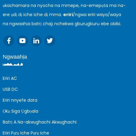
ọkachamara na nyocha na mmepe, na-emepụta ma na-
ere ụdị dị iche iche dị mma.
eriri
/ngwa eriri waya/waya
na ngwaahịa batrị chajị nchekwa gburugburu ebe obibi.
Ngwaahịa
Eriri AC
USB DC
Eriri nnyefe data
Ọkụ Siga Ụgbọala
Batrị A Na-akwụghachi Akwụghachi
Eriri Pụrụ Iche Pụrụ Iche