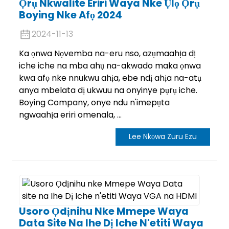
Ọrụ Nkwalite Eriri Waya Nke Ụlọ Ọrụ
Boying Nke Afọ 2024
2024-11-13
Ka ọnwa Nọvemba na-eru nso, azụmaahịa dị
iche iche na mba ahụ na-akwado maka ọnwa
kwa afọ nke nnukwu ahịa, ebe ndị ahịa na-atụ
anya mbelata dị ukwuu na onyinye pụrụ iche.
Boying Company, onye ndu n'imepụta
ngwaahịa eriri omenala, ...
Lee Nkọwa Zuru Ezu
Usoro Ọdịnihu Nke Mmepe Waya
Data Site Na Ihe Dị Iche N'etiti Waya