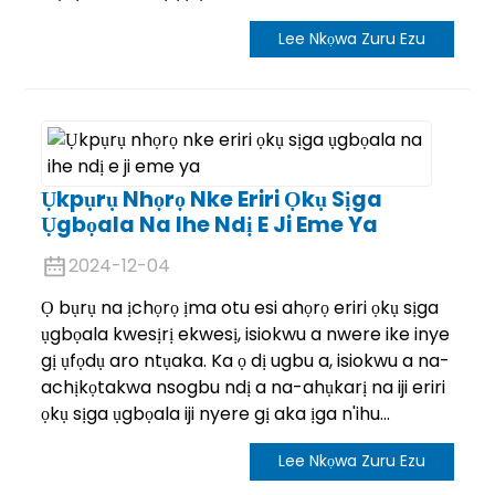
Lee Nkọwa Zuru Ezu
Ụkpụrụ Nhọrọ Nke Eriri Ọkụ Sịga
Ụgbọala Na Ihe Ndị E Ji Eme Ya
2024-12-04
Ọ bụrụ na ịchọrọ ịma otu esi ahọrọ eriri ọkụ sịga
ụgbọala kwesịrị ekwesị, isiokwu a nwere ike inye
gị ụfọdụ aro ntụaka. Ka ọ dị ugbu a, isiokwu a na-
achịkọtakwa nsogbu ndị a na-ahụkarị na iji eriri
ọkụ sịga ụgbọala iji nyere gị aka ịga n'ihu...
Lee Nkọwa Zuru Ezu