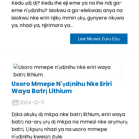
Kedu ụdị dị? Kedu ihe eji eme ya na ihe ndị ga-
eme n'ọdịnihu? Isiokwu a ga-elekwasị anya na
isiokwu nke eriri njikọ mmiri ọkụ, gụnyere nkọwa
ya, nhazi ya, njirimara ya...
Lee Nkọwa Zuru Ezu
Usoro Mmepe N'ọdịnihu Nke Eriri
Waya Batrị Lithium
2024-12-11
Dịka akụkụ dị mkpa nke batrị lithium, eriri waya
batrị na-arụ ọrụ dị mkpa na mmezi nke arụmọrụ
batrị. Ụkpụrụ nhazi ya na usoro mmepe
n'ọdịnihu kwesịrị ịtụle.