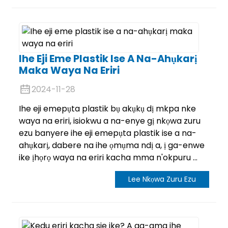
Ihe Eji Eme Plastik Ise A Na-Ahụkarị
Maka Waya Na Eriri
2024-11-28
Ihe eji emepụta plastik bụ akụkụ dị mkpa nke
waya na eriri, isiokwu a na-enye gị nkọwa zuru
ezu banyere ihe eji emepụta plastik ise a na-
ahụkarị, dabere na ihe ọmụma ndị a, ị ga-enwe
ike ịhọrọ waya na eriri kacha mma n'okpuru ...
Lee Nkọwa Zuru Ezu