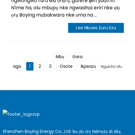
ngwongwo ruru elu ọhụrụ, gafere ijeri yuan iri.
N'ime ha, olu mbupụ nke ngwaahịa eriri nke ụlọ
ọrụ Boying mụbakwara nke ọma na ...
Lee Nkọwa Zuru Ezu
Mbụ
Gara
aga
1
2
3
Osote
Ikpeazụ
Ngụkọta atọ
Shenzhen Boying Energy Co., Ltd. bụ ụlọ ọrụ teknụzụ dị elu,