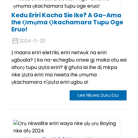
Kedu Eriri Kacha Sie Ike? A Ga-Ama
Ihe Ọmụma Ọkachamara Tupu Oge
Eruo!
2024-11-20
Ị maara eriri eletriki, eriri netwọk na eriri
ụgbọala? Ị ka na-echegbu onwe gị maka otu esi
ahọrọ tupu ịzụta eriri? Iji ghọta isi ihe dị mkpa
nke ịzụta eriri ma nweta ihe ọmụma
ọkachamara n'ịzụta eriri ugbu a!
Lee Nkọwa Zuru Ezu