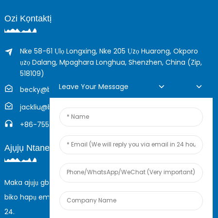
Ozi Kọntaktị
Nke 58-61 Ụlọ Longxing, Nke 205 Ụzọ Huarong, Okporo
ụzọ Dalang, Mpaghara Longhua, Shenzhen, China (Zip,
518109)
Leave Your Message
becky@boyingcable.com
jackliu@boyingcable.com
+86-755-21014277
Ajụjụ Ntanetị
Maka ajụjụ gbasara ngwaahịa anyị ma ọ bụ onye na-ere ahịa,
biko hapụ email gị nye anyị, anyị ga-akpọtụrụ gị n'ime awa
24.