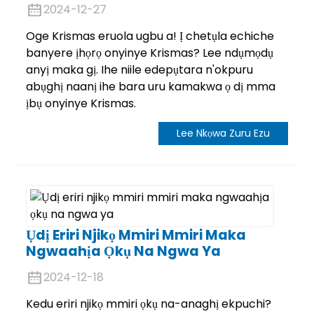
2024-12-27
Oge Krismas eruola ugbu a! Ị chetụla echiche
banyere ịhọrọ onyinye Krismas? Lee ndụmọdụ
anyị maka gị. Ihe niile edepụtara n'okpuru
abụghị naanị ihe bara uru kamakwa ọ dị mma
ịbụ onyinye Krismas.
Lee Nkọwa Zuru Ezu
.
Ụdị Eriri Njikọ Mmiri Mmiri Maka
Ngwaahịa Ọkụ Na Ngwa Ya
2024-12-18
Kedu eriri njikọ mmiri ọkụ na-anaghị ekpuchi?