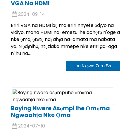
VGA Na HDMI
2024-09-14
Eriri VGA na HDMI bụ ma eriri nnyefe ọdịyo na
vidiyo, mana HDMI na-emezu ihe achọrọ n'oge a
nke ọma, ọtụtụ ndị ahịa na-amata ma nabata
ya. N'ọdịnihu, ntụziaka mmepe nke eriri ga-aga
n'ihu na...
Lee Nkọwa Zuru Ezu
Boying Nwere Asọmpi Ihe Ọmụma
Ngwaahịa Nke Ọma
2024-07-10