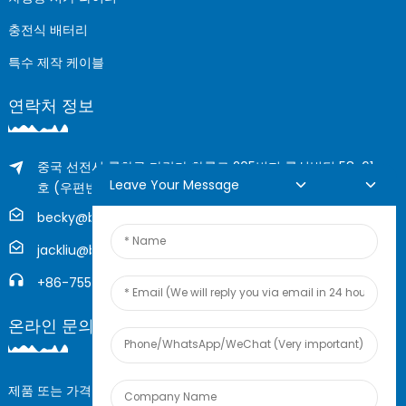
충전식 배터리
특수 제작 케이블
연락처 정보
중국 선전시 룽화구 다랑가 화룽로 205번지 룽싱빌딩 58-61
Leave Your Message
호 (우편번호: 518109)
becky@boyingcable.com
jackliu@boyingcable.com
+86-755-21014277
온라인 문의
제품 또는 가격표에 대한 문의 사항은 이메일을 남겨주시면 24시간