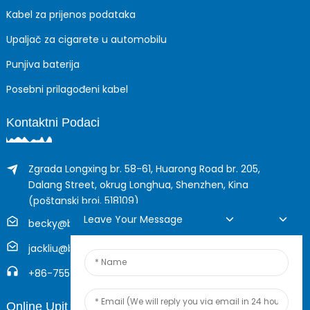
Kabel za prijenos podataka
Upaljač za cigarete u automobilu
Punjiva baterija
Posebni prilagođeni kabel
Kontaktni Podaci
Zgrada Longxing br. 58-61, Huarong Road br. 205,
Dalang Street, okrug Longhua, Shenzhen, Kina
(poštanski broj, 518109)
Leave Your Message
becky@boyingcable.com
jackliu@boyingcable.com
+86-755-21014277
Online Upit