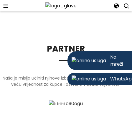
PARTNER
Na
mreži
Naša je misija učiniti njihove izbore čvrstim i ispravnim, stvoriti
WhatsAp
veću vrijednost za kupce i ostvariti vlastitu vrijednost.