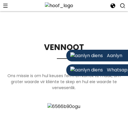
VENNOOT
Aanlyn
Whatsap
Ons missie is om hul keuses ferm en korrek te maak, om
groter waarde vir kliënte te skep en hul eie waarde te
verwesenlik.