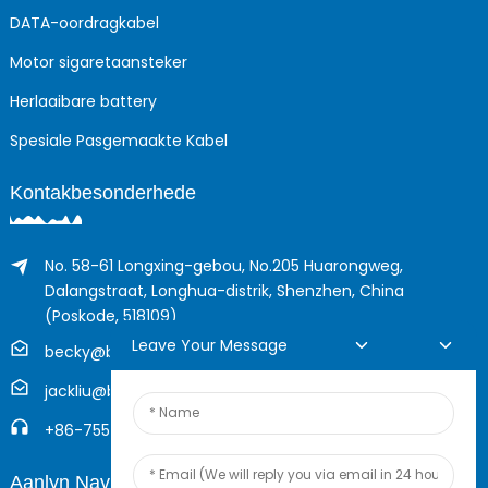
DATA-oordragkabel
Motor sigaretaansteker
Herlaaibare battery
Spesiale Pasgemaakte Kabel
Kontakbesonderhede
No. 58-61 Longxing-gebou, No.205 Huarongweg,
Dalangstraat, Longhua-distrik, Shenzhen, China
(Poskode, 518109)
Leave Your Message
becky@boyingcable.com
jackliu@boyingcable.com
+86-755-21014277
Aanlyn Navraag