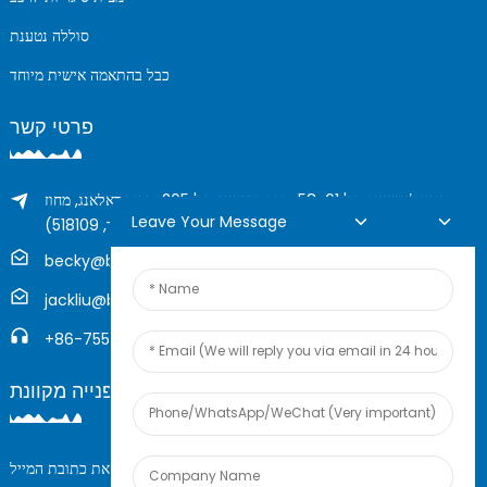
סוללה נטענת
כבל בהתאמה אישית מיוחד
פרטי קשר
בניין לונגשינג מס' 58-61, דרך הוארונג מס' 205, רחוב דאלאנג, מחוז
Leave Your Message
לונגהואה, שנזן, סין (מיקוד, 518109)
becky@boyingcable.com
jackliu@boyingcable.com
‎+86-755-21014277
פנייה מקוונת
לשאלות בנוגע למוצרים או למחירון שלנו, אנא השאירו לנו את כתובת המייל