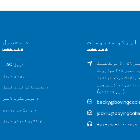
 اړیکو معلومات
د محصول
نمبر ۵۸-۶۱ لونګ شینګ
د AC کیبل
ودانۍ، نمبر ۲۰۵ هوارونګ
د ډي سي کیبل
 ډالانګ سړک، لونګوا
سوالۍ، شینزین، چین
د معلوماتو لیږد کیبل
(زپ، ۵۱۸۱۰۹)
د موټر سګرټ لایټر
becky@boyingcabl
د چارج وړ بیټرۍ
jackliu@boyingcab
ځانګړی ګمرکي کیبل
+۸۶-۷۵۵-۲۱۰۱۴۲۷۷