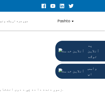
Pashto
موږ سره اړیکه ونی
په
آنلاین
توګه
واټس
اپ
زموږ دنده دا ده چې د دوی انتخابونه ټینګ او سم کړو، د پیرودونکو لپاره ډیر ارزښت رامینځته کړو او خپل ارزښت درک کړو.