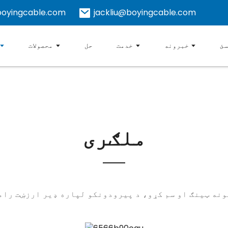
oyingcable.com
jackliu@boyingcable.com
سئ
خبرونه
خدمت
حل
محصولات
ملګری