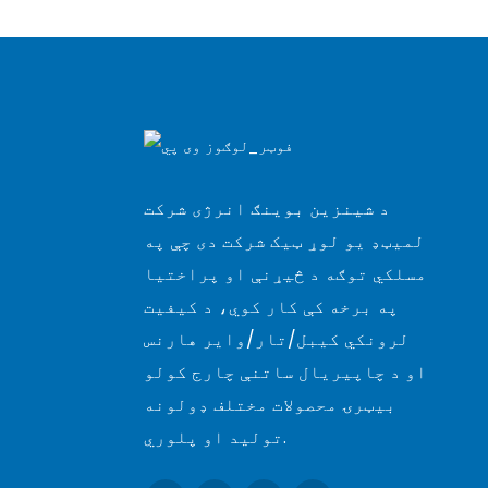
د شینزین بوینګ انرژی شرکت
لمیټډ یو لوړ ټیک شرکت دی چې په
مسلکي توګه د څیړنې او پراختیا
په برخه کې کار کوي، د کیفیت
لرونکي کیبل/تار/وایر هارنس
او ​​د چاپیریال ساتنې چارج کولو
بیټرۍ محصولات مختلف ډولونه
تولید او پلوري.