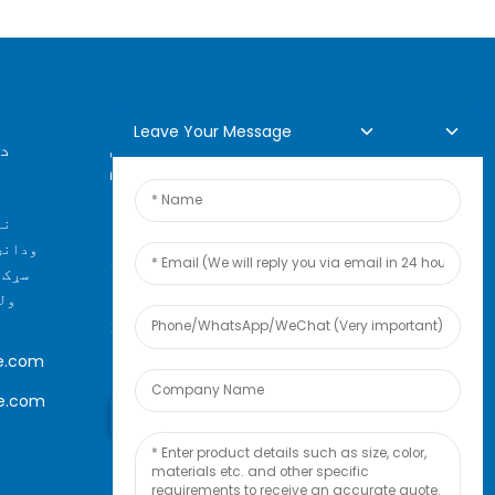
Leave Your Message
آنلاین تفتیش
د
زموږ د محصولاتو یا قیمت لیست په
اړه پوښتنو لپاره ، مهرباني
سړک،
وکړئ خپل بریښنالیک موږ ته
ول
پریږدئ او موږ به په 24
ساعتونو کې اړیکه ونیسو.
e.com
le.com
اوس پوښتنه وکړئ