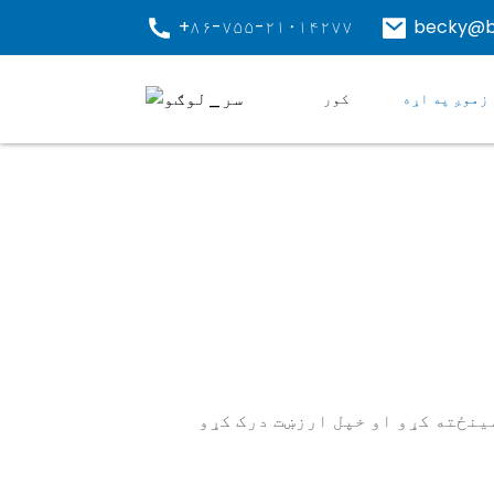
+۸۶-۷۵۵-۲۱۰۱۴۲۷۷
becky@b
زموږ په اړه
کور