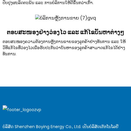
ປັບປຸງຜະລິດຕະພັນ ແລະ ການບໍລິການໃຫ້ດີຂຶ້ນກວ່າເກົ່າ.
ຕອບສະໜອງຢ່າງວ່ອງໄວ ແລະ ແກ້ໄຂບັນຫາຕ່າງໆ
ຕອບສະໜອງຄວາມຕ້ອງການຫຼັງການຂາຍຂອງລູກຄ້າຢ່າງທັນການ ແລະ ໃຫ້
ວິທີແກ້ໄຂທີ່ວ່ອງໄວເພື່ອຮັບປະກັນວ່າບັນຫາຂອງລູກຄ້າສາມາດແກ້ໄຂໄດ້ຢ່າງ
ທັນການ.
ບໍລິສັດ Shenzhen Boying Energy Co., Ltd. ເປັນບໍລິສັດເຕັກໂນໂລຢີ