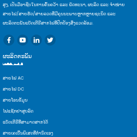
ສູງ, ເປັນມືອາຊີບໃນການຄົ້ນຄວ້າ ແລະ ພັດທະນາ, ຜະລິດ ແລະ ຈຳໜ່າຍ
ສາຍໄຟ/ສາຍຮັດ/ສາຍລວດທີ່ມີຄຸນນະພາບຫຼາກຫຼາຍຊະນິດ ແລະ
ຜະລິດຕະພັນແບັດເຕີຣີສາກໄຟທີ່ປົກປ້ອງສິ່ງແວດລ້ອມ.
ຜະລິດຕະພັນ
ສາຍໄຟ AC
ສາຍໄຟ DC
ສາຍໂອນຂໍ້ມູນ
ໄຟແຊັກຢາສູບລົດ
ແບັດເຕີຣີທີ່ສາມາດສາກໄດ້
ສາຍເຄເບີ້ນພິເສດທີ່ກຳນົດເອງ