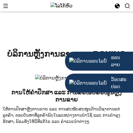
ບໍລິການຫຼັງການຂາຍຂອງ BOYING
ອອນ
ລາຍ
ວັອດສະ
ປອດ
ການໃຫ້ຄຳປຶກສາ ແລະ ການສະໜັບສະໜູນຫຼັງ
ການຂາຍ
ໃຫ້ການປຶກສາຫຼັງການຂາຍ ແລະ ການສະໜັບສະໜູນດ້ານວິຊາການແກ່
ລູກຄ້າ, ຕອບບັນຫາທີ່ລູກຄ້າພົບໃນລະຫວ່າງການນຳໃຊ້ ແລະ ການບຳລຸງ
ຮັກສາ, ພ້ອມທັງໃຫ້ວິທີແກ້ໄຂ ແລະ ຄຳແນະນຳຕ່າງໆ.