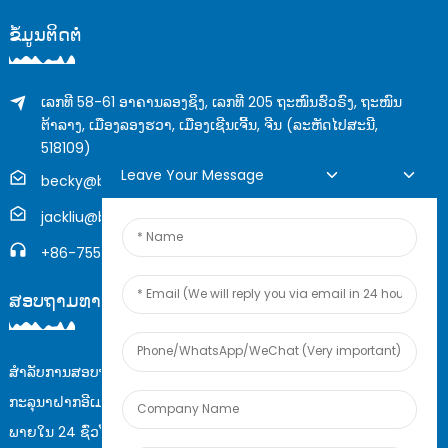
ຂໍ້ມູນຕິດຕໍ່
ເລກທີ 58-61 ອາຄານລອງຊິງ, ເລກທີ 205 ຖະໜົນຮົວຣົງ, ຖະໜົນ
ຕ້າລາງ, ເມືອງລອງຮວາ, ເມືອງເຊີນເຈີ້ນ, ຈີນ (ລະຫັດໄປສະນີ,
518109)
Leave Your Message
becky@boyingcable.com
jackliu@boyingcable.com
+86-755-21014277
ສອບຖາມທາງອອນລາຍ
ສຳລັບການສອບຖາມກ່ຽວກັບຜະລິດຕະພັນ ຫຼື ລາຍການລາຄາຂອງພວກເຮົາ,
ກະລຸນາຝາກອີເມວຂອງທ່ານໄວ້ໃຫ້ພວກເຮົາ ແລະ ພວກເຮົາຈະຕິດຕໍ່ກັບທ່ານ
ພາຍໃນ 24 ຊົ່ວໂມງ.