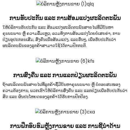
ການຮັບປະກັນ ແລະ ການສ້ອມແປງຜະລິດຕະພັນ
ໃຫ້ບໍລິການຮັບປະກັນ ແລະ ສ້ອມແປງຜະລິດຕະພັນສາຍໄຟທີ່ມີບັນຫາ
ຄຸນນະພາບ ຫຼື ຄວາມລົ້ມເຫຼວ, ລວມທັງການສ້ອມແປງໂດຍບໍ່ເສຍຄ່າ, ການ
ປ່ຽນອຸປະກອນເສີມ, ສົ່ງຄືນເພື່ອສ້ອມແປງ, ແລະອື່ນໆ, ເພື່ອຮັບປະກັນວ່າ
ຜະລິດຕະພັນຂອງລູກຄ້າສາມາດໃຊ້ໄດ້ຕາມປົກກະຕິ.
ການສົ່ງຄືນ ແລະ ການແລກປ່ຽນຜະລິດຕະພັນ
.
ຖ້າຜະລິດຕະພັນສາຍໄຟທີ່ລູກຄ້າຊື້ມີບັນຫາຄຸນນະພາບ ຫຼື ບໍ່ຕອບສະໜອງ
ຄວາມຕ້ອງການ, ພວກເຮົາໃຫ້ບໍລິການສົ່ງຄືນ ແລະ ແລກປ່ຽນເພື່ອຮັບປະກັນວ່າ
ສິດ ແລະ ຜົນປະໂຫຍດຂອງລູກຄ້າໄດ້ຮັບການປົກປ້ອງ.
ການຝຶກອົບຮົມຫຼັງການຂາຍ ແລະ ການຊີ້ນຳດ້ານ