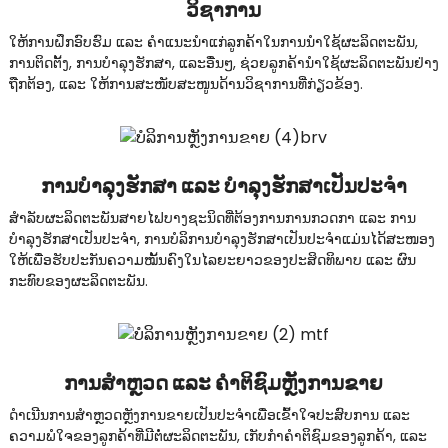
ວິຊາການ
ໃຫ້ການຝຶກອົບຮົມ ແລະ ຄຳແນະນຳແກ່ລູກຄ້າໃນການນຳໃຊ້ຜະລິດຕະພັນ,
ການຕິດຕັ້ງ, ການບຳລຸງຮັກສາ, ແລະອື່ນໆ, ຊ່ວຍລູກຄ້ານຳໃຊ້ຜະລິດຕະພັນຢ່າງ
ຖືກຕ້ອງ, ແລະ ໃຫ້ການສະໜັບສະໜູນດ້ານວິຊາການທີ່ກ່ຽວຂ້ອງ.
ການບຳລຸງຮັກສາ ແລະ ບຳລຸງຮັກສາເປັນປະຈຳ
ສຳລັບຜະລິດຕະພັນສາຍໄຟບາງຊະນິດທີ່ຕ້ອງການການກວດກາ ແລະ ການ
ບຳລຸງຮັກສາເປັນປະຈຳ, ການບໍລິການບຳລຸງຮັກສາເປັນປະຈຳແມ່ນໄດ້ສະໜອງ
ໃຫ້ເພື່ອຮັບປະກັນຄວາມໝັ້ນຄົງໃນໄລຍະຍາວຂອງປະສິດທິພາບ ແລະ ຜົນ
ກະທົບຂອງຜະລິດຕະພັນ.
ການສຳຫຼວດ ແລະ ຄຳຕິຊົມຫຼັງການຂາຍ
ດຳເນີນການສຳຫຼວດຫຼັງການຂາຍເປັນປະຈຳເພື່ອເຂົ້າໃຈປະສົບການ ແລະ
ຄວາມພໍໃຈຂອງລູກຄ້າທີ່ມີຕໍ່ຜະລິດຕະພັນ, ເກັບກຳຄຳຕິຊົມຂອງລູກຄ້າ, ແລະ