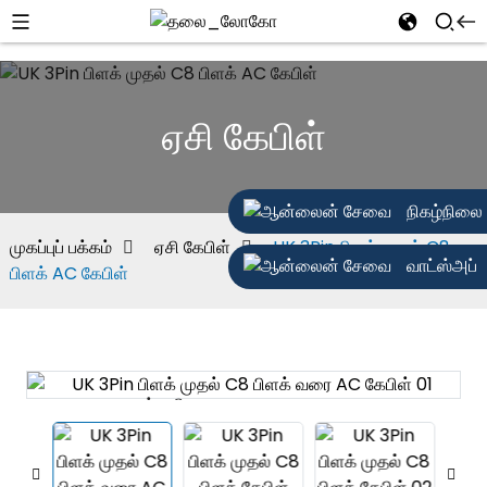
ஏசி கேபிள்
நிகழ்நிலை
முகப்புப் பக்கம்
ஏசி கேபிள்
UK 3Pin பிளக் முதல் C8
வாட்ஸ்அப்
பிளக் AC கேபிள்
ஏற்றுகிறது...