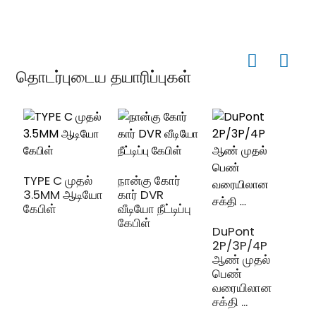
தொடர்புடைய தயாரிப்புகள்
TYPE C முதல்
நான்கு கோர்
3.5MM ஆடியோ
கார் DVR
3
கேபிள்
வீடியோ நீட்டிப்பு
க
கேபிள்
ல
DuPont
ப
2P/3P/4P
ஆண் முதல்
பெண்
வரையிலான
சக்தி ...