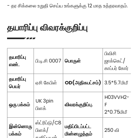
- தர சிக்கலை உறுதி செய்ய உங்களுக்கு 12 மாத உத்தரவாதம்.
தயாரிப்பு விவரக்குறிப்பு
பிவிசி
தயாரிப்பு
பி.டி.சி 0007
பொருள்
ஜாக்கெட்/
எண்.
காப்பர் கோர்
தயாரிப்பு
ஏசி கேபிள்
OD(அதிகபட்சம்)
3.5*5.7மிமீ
பெயர்
H03VVH2-
UK 3pin
ஒரு பக்கம்
விவரக்குறிப்பு.
F
பிளக்
2*0.75மிமீ
ஸ்ட்ரிப்டு/C8
இன்னொரு
மதிப்பிடப்பட்ட
பிளக்/
250 வி
பக்கம்
மின்னழுத்தம்
தனிப்பயன்