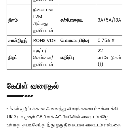
நிலையான
1.2M
நீளம்
தற்போதைய
3A/5A/13A
அல்லது
தனிப்பயன்
சான்றிதழ்
ROHS VDE
பெயரளவு பிரிவு
0.75மிமீ²
கருப்பு/
22
நிறம்
வெள்ளை/
எதிர்ப்பு
எபிசோடுகள்
தனிப்பயன்
(1)
கேபிள் வரைதல்
உங்கள் குறிப்புக்கான அனைத்து விவரங்களையும் உள்ளடக்கிய
UK 3pin முதல் C8 பிளக் AC கேபிளின் வரைபடம் கீழே
உள்ளது. தயவுசெய்து இது ஒரு நிலையான வரைபடம் என்பதை