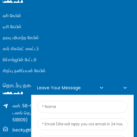
ஏசி கேபிள்
டிசி கேபிள்
தரவு பரிமாற்ற கேபிள்
கார் சிகரெட் லைட்டர்
ரிச்சார்ஜபிள் பேட்டரி
சிறப்பு தனிப்பயன் கேபிள்
தொடர்பு தகவல்
Leave Your Message
எண். 58-61 லாங்சிங் கட்டிடம், எண்.205 ஹுவாரோங் சாலை,
டலாங் தெரு, லாங்குவா மாவட்டம், ஷென்சென், சீனா (ஜிப்,
518109)
becky@boyingcable.com