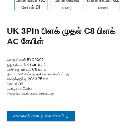
UK 3Pin பிளக் முதல் C8 பிளக்
AC கேபிள்
பொருள் எண்:BYC0007
ஒரு பக்கம்: UK 3pin பிளக்
மற்றொரு பக்கம்: C8 பிளக்
நீளம்: 1.2M அல்லது தனிப்பயனாக்கப்பட்டது
விவரக்குறிப்பு: 2C*0.75MM
.
கவர்: பிவிசி
நடத்துனர்: செம்பு
தொகுப்பு: தனிப்பயனாக்கப்பட்டது
எங்களைத் தொடர்பு கொள்ளவும்