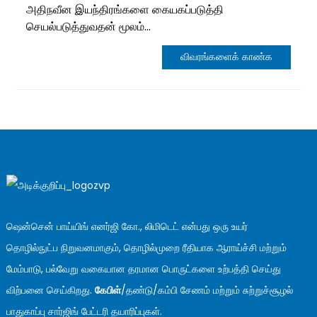
அதிநவீன இயந்திரங்களை கையகப்படுத்தி
செயல்படுத்துவதன் மூலம்...
விவரங்களைக் காண்க
ஷென்சென் பாய்யிங் எனர்ஜி கோ., லிமிடெட் என்பது ஒரு உயர்
தொழில்நுட்ப நிறுவனமாகும், தொழில்முறை ரீதியாக ஆராய்ச்சி மற்றும்
மேம்பாடு, பல்வேறு வகையான தரமான பொருட்களை உற்பத்தி செய்து
விற்பனை செய்கிறது.
கேபிள்
/தண்டு/கம்பி சேணம் மற்றும் சுற்றுச்சூழல்
பாதுகாப்பு சார்ஜிங் பேட்டரி தயாரிப்புகள்.