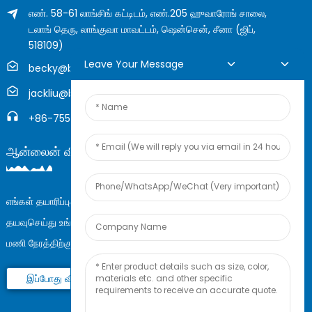
எண். 58-61 லாங்சிங் கட்டிடம், எண்.205 ஹுவாரோங் சாலை,
டலாங் தெரு, லாங்குவா மாவட்டம், ஷென்சென், சீனா (ஜிப்,
518109)
Leave Your Message
becky@boyingcable.com
jackliu@boyingcable.com
+86-755-21014277
ஆன்லைன் விசாரணை
எங்கள் தயாரிப்புகள் அல்லது விலைப்பட்டியல் பற்றிய விசாரணைகளுக்கு,
தயவுசெய்து உங்கள் மின்னஞ்சலை எங்களுக்கு அனுப்புங்கள், நாங்கள் 24
மணி நேரத்திற்குள் தொடர்பில் இருப்போம்.
இப்போது விசாரிக்கவும்