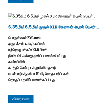
6.35மிமீ 6.5மிமீ முதல் XLR கேனான் ஆண் பெண்...
பொருள் எண்:BYC1023
ஒரு பக்கம்: 6.35/6.5 பிளக்
மற்றொரு பக்கம்: XLR பிளக்
நீளம்: 1M அல்லது தனிப்பயனாக்கப்பட்டது
கவர்: பிவிசி
கடத்தி: செம்பு + அலுமினிய தகடு
பயன்பாடு: ஆடியோ & வீடியோ தயாரிப்புகள்
தொகுப்பு: தனிப்பயனாக்கப்பட்டது
விசாரணை