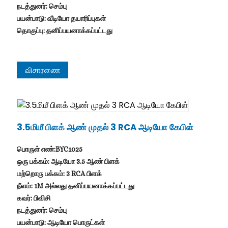
நடத்துனர்: செம்பு
பயன்பாடு: வீடியோ தயாரிப்புகள்
தொகுப்பு: தனிப்பயனாக்கப்பட்டது
விசாரணை
3.5மிமீ பிளக் ஆண் முதல் 3 RCA ஆடியோ கேபிள்
பொருள் எண்:BYC1025
ஒரு பக்கம்: ஆடியோ 3.5 ஆண் பிளக்
மற்றொரு பக்கம்: 3 RCA பிளக்
நீளம்: 1M அல்லது தனிப்பயனாக்கப்பட்டது
கவர்: பிவிசி
நடத்துனர்: செம்பு
பயன்பாடு: ஆடியோ பொருட்கள்