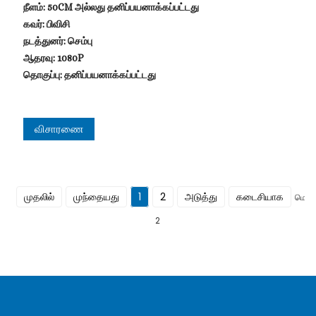
நீளம்: 50CM அல்லது தனிப்பயனாக்கப்பட்டது
கவர்: பிவிசி
நடத்துனர்: செம்பு
ஆதரவு: 1080P
தொகுப்பு: தனிப்பயனாக்கப்பட்டது
விசாரணை
முதலில்
முந்தையது
1
2
அடுத்து
கடைசியாக
மொத்
2