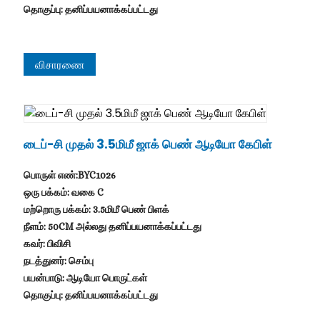
தொகுப்பு: தனிப்பயனாக்கப்பட்டது
விசாரணை
டைப்-சி முதல் 3.5மிமீ ஜாக் பெண் ஆடியோ கேபிள்
பொருள் எண்:BYC1026
ஒரு பக்கம்: வகை C
மற்றொரு பக்கம்: 3.5மிமீ பெண் பிளக்
நீளம்: 50CM அல்லது தனிப்பயனாக்கப்பட்டது
கவர்: பிவிசி
நடத்துனர்: செம்பு
பயன்பாடு: ஆடியோ பொருட்கள்
தொகுப்பு: தனிப்பயனாக்கப்பட்டது