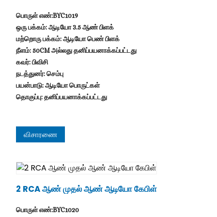
பொருள் எண்:BYC1019
ஒரு பக்கம்: ஆடியோ 3.5 ஆண் பிளக்
மற்றொரு பக்கம்: ஆடியோ பெண் பிளக்
நீளம்: 50CM அல்லது தனிப்பயனாக்கப்பட்டது
கவர்: பிவிசி
நடத்துனர்: செம்பு
பயன்பாடு: ஆடியோ பொருட்கள்
தொகுப்பு: தனிப்பயனாக்கப்பட்டது
விசாரணை
2 RCA ஆண் முதல் ஆண் ஆடியோ கேபிள்
பொருள் எண்:BYC1020