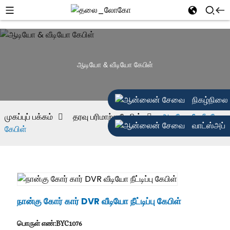
ஆடியோ & வீடியோ கேபிள்
நிகழ்நிலை
முகப்புப் பக்கம்
தரவு பரிமாற்ற கேபிள்
ஆடியோ & வீடியோ
வாட்ஸ்அப்
கேபிள்
நான்கு கோர் கார் DVR வீடியோ நீட்டிப்பு கேபிள்
பொருள் எண்:BYC1076