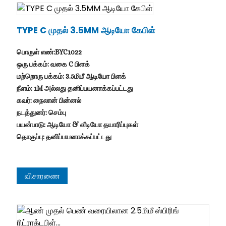
TYPE C முதல் 3.5MM ஆடியோ கேபிள்
பொருள் எண்:BYC1022
ஒரு பக்கம்: வகை C பிளக்
மற்றொரு பக்கம்: 3.5மிமீ ஆடியோ பிளக்
நீளம்: 1M அல்லது தனிப்பயனாக்கப்பட்டது
கவர்: நைலான் பின்னல்
நடத்துனர்: செம்பு
பயன்பாடு: ஆடியோ & வீடியோ தயாரிப்புகள்
தொகுப்பு: தனிப்பயனாக்கப்பட்டது
விசாரணை