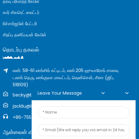
தரவு பரிமாற்ற கேபிள்
கார் சிகரெட் லைட்டர்
ரிச்சார்ஜபிள் பேட்டரி
சிறப்பு தனிப்பயன் கேபிள்
தொடர்பு தகவல்
எண். 58-61 லாங்சிங் கட்டிடம், எண்.205 ஹுவாரோங் சாலை,
டலாங் தெரு, லாங்குவா மாவட்டம், ஷென்சென், சீனா (ஜிப்,
518109)
Leave Your Message
becky@boyingcable.com
jackliu@boyingcable.com
+86-755-21014277
ஆன்லைன் விசாரணை