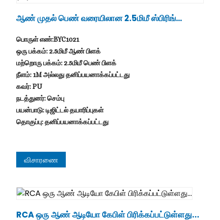
ஆண் முதல் பெண் வரையிலான 2.5மிமீ ஸ்பிரிங்
ரிட்ராக்டபிள்...
பொருள் எண்:BYC1021
ஒரு பக்கம்: 2.5மிமீ ஆண் பிளக்
மற்றொரு பக்கம்: 2.5மிமீ பெண் பிளக்
நீளம்: 1M அல்லது தனிப்பயனாக்கப்பட்டது
கவர்: PU
நடத்துனர்: செம்பு
பயன்பாடு: டிஜிட்டல் தயாரிப்புகள்
தொகுப்பு: தனிப்பயனாக்கப்பட்டது
விசாரணை
RCA ஒரு ஆண் ஆடியோ கேபிள் பிரிக்கப்பட்டுள்ளது...