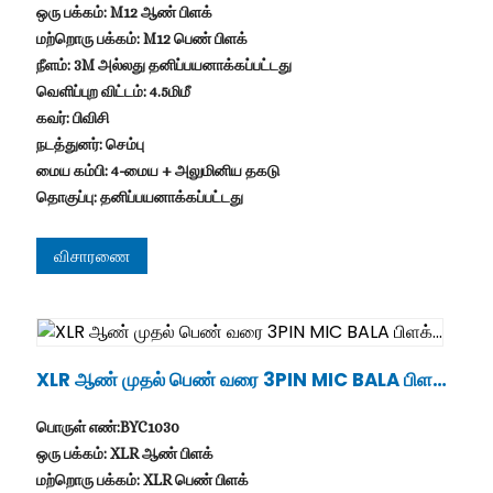
ஒரு பக்கம்: M12 ஆண் பிளக்
மற்றொரு பக்கம்: M12 பெண் பிளக்
நீளம்: 3M அல்லது தனிப்பயனாக்கப்பட்டது
வெளிப்புற விட்டம்: 4.5மிமீ
கவர்: பிவிசி
நடத்துனர்: செம்பு
மைய கம்பி: 4-மைய + அலுமினிய தகடு
தொகுப்பு: தனிப்பயனாக்கப்பட்டது
விசாரணை
.
XLR ஆண் முதல் பெண் வரை 3PIN MIC BALA பிள
க்...
பொருள் எண்:BYC1030
ஒரு பக்கம்: XLR ஆண் பிளக்
மற்றொரு பக்கம்: XLR பெண் பிளக்