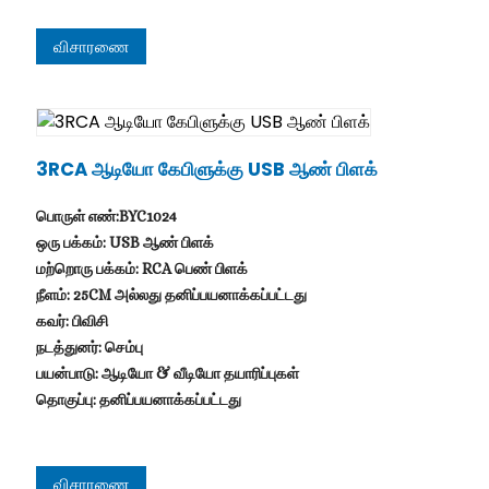
விசாரணை
3RCA ஆடியோ கேபிளுக்கு USB ஆண் பிளக்
பொருள் எண்:BYC1024
ஒரு பக்கம்: USB ஆண் பிளக்
மற்றொரு பக்கம்: RCA பெண் பிளக்
நீளம்: 25CM அல்லது தனிப்பயனாக்கப்பட்டது
கவர்: பிவிசி
நடத்துனர்: செம்பு
பயன்பாடு: ஆடியோ & வீடியோ தயாரிப்புகள்
தொகுப்பு: தனிப்பயனாக்கப்பட்டது
விசாரணை