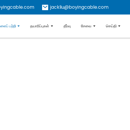
yingcable.com
jackliu@boyingcable.com
ளைப் பற்றி
தயாரிப்புகள்
தீர்வு
சேவை
செய்தி
ெய்தது
து ஒரு உயர் தொழில்நுட்ப நிறுவனமாகும், தொழில்முறை ரீதியாக ஆராய்
றுச்சூழல் பாதுகாப்பு சார்ஜிங் பேட்டரி தயாரிப்புகளை தயாரித்து வ
ஷென்சென் நகரில் அதன் தொழிற்சாலைகளைக் கொண்டுள்ளது. நிறுவப்பட்
ுங்கள்" என்ற மேம்பாட்டுக் கருத்தைச் சார்ந்துள்ளது மற்றும் வாடிக்
14001 சுற்றுச்சூழல் அமைப்பு செயல்படுத்தல் மேலாண்மை தரநிலைகள