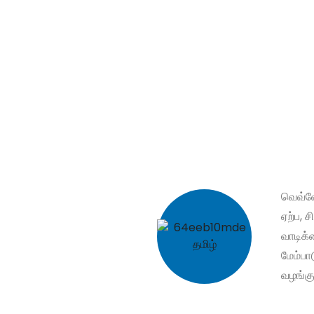
கை.
த்தி தளங்கள் (㎡)
வெவ்வ
ஏற்ப, ச
வாடிக்
மேம்பா
வழங்கு