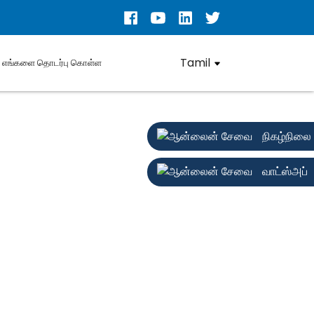
Tamil
எங்களை தொடர்பு கொள்ள
நிகழ்நிலை
வாட்ஸ்அப்
ச்சி மற்றும் மேம்பாடு, பல்வேறு வகையான
ிற்பனை செய்கிறது. சீனாவின் ஷென்செனை தளமாகக்
டதிலிருந்து, பாயிங் எப்போதும் "தொழில்நுட்ப
கையாளர் கோரிக்கைகளில் கவனம் செலுத்துகிறது,
ுக்கு இணங்க கண்டிப்பாக செயல்படுகிறது.