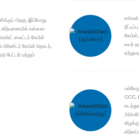
எங்கள்
க்குப் பிறகு, இப்போது
நீட்டிப
ும் விற்பனையில் உள்ளன:
கேபிள்
சிகரெட் லைட்டர் கேபிள்
வயர் ஹ
ம் பிரிண்டர் கேபிள் தொடர்,
ஏற்றும
டு பேட்டரி மற்றும்
பல்வேற
CCC, 
கடந்து
அமெரிக
கிழக்க
விற்கப