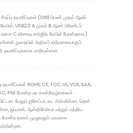
 சிறப்பு தயாரிப்புகள் (DB9 பெண் முதல் ஆண்
்பு கேபிள், USB2.0 A முதல் B ஆண் பிரிண்டர்
, வகை C விரைவு சார்ஜிங் கேபிள் போன்றவை)
ார்னஸ் துறையில் அதிகம் விற்பனையாகும்
தி தயாரிப்புகளாக மாறியுள்ளன.
ு தயாரிப்புகள் ROHS, CE, FCC, UL, VDE, SAA,
KC, PSE போன்ற பல சான்றிதழ்களைக்
விட்டன, மேலும் ஐரோப்பா, வட அமெரிக்கா, தென்
்கா, ஜப்பான், ஆஸ்திரேலியா மற்றும் மத்திய
ு போன்ற உலகம் முழுவதும் பரவலாக
்படுகின்றன.