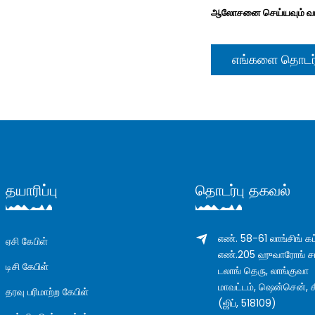
ஆலோசனை செய்யவும் வர
எங்களை தொடர்
தயாரிப்பு
தொடர்பு தகவல்
எண். 58-61 லாங்சிங் கட்
ஏசி கேபிள்
எண்.205 ஹுவாரோங் ச
டிசி கேபிள்
டலாங் தெரு, லாங்குவா
மாவட்டம், ஷென்சென், 
தரவு பரிமாற்ற கேபிள்
(ஜிப், 518109)