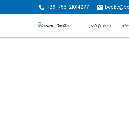
+86-755-21014277
becky@bo
முகப்புப் பக்கம்
எங்க
நிறுவனம் பதிவு ச
ஷென்சென் பாய்யிங் எனர்ஜி கோ., லிமிடெட் என்ப
தரமான கேபிள்/தண்டு/கம்பி சேணம் மற்றும் சுற்
கொண்ட பாயிங், ஹுய்சோ, டோங்குவான் மற்றும் 
கண்டுபிடிப்பு, முதலில் தரம், முன்னோக்கிப் பார
மேலும் ISO9001:2000 தர அமைப்பு மற்றும் ISO