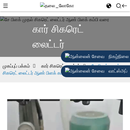
கார் சிகரெட்
லைட்டர்
நிகழ்நிலை
முகப்புப் பக்கம்
கார் சிகரெட் லைட்டர்
சே பிளக் முதல்
வாட்ஸ்அப்
சிகரெட் லைட்டர் ஆண் பிளக் கம்பி வரை