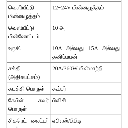
வெளியீட்டு
12~24V மின்னழுத்தம்
மின்னழுத்தம்
வெளியீட்டு
10 அ
மின்னோட்டம்
உருகி
10A அல்லது 15A அல்லது
தனிப்பயன்
சக்தி
20A/360W மின்மாற்றி
(அதிகபட்சம்)
கடத்தி பொருள்
கூப்பர்
கேபிள் கவர்
பிவிசி
பொருள்
சிகரெட் லைட்டர்
ஏபிஎஸ்/பிபிடி