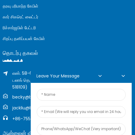
தரவு பரிமாற்ற கேபிள்
கார் சிகரெட் லைட்டர்
ரிச்சார்ஜபிள் பேட்டரி
சிறப்பு தனிப்பயன் கேபிள்
தொடர்பு தகவல்
எண். 58-61 லாங்சிங் கட்டிடம், எண்.205 ஹுவாரோங் சாலை,
Leave Your Message
டலாங் தெரு, லாங்குவா மாவட்டம், ஷென்சென், சீனா (ஜிப்,
518109)
becky@boyingcable.com
jackliu@boyingcable.com
+86-755-21014277
ஆன்லைன் விசாரணை