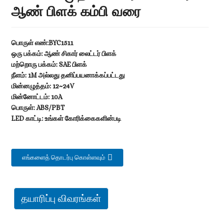
ஆண் பிளக் கம்பி வரை
பொருள் எண்:BYC1511
ஒரு பக்கம்: ஆண் சிகார் லைட்டர் பிளக்
மற்றொரு பக்கம்: SAE பிளக்
நீளம்: 1M அல்லது தனிப்பயனாக்கப்பட்டது
மின்னழுத்தம்: 12~24V
மின்னோட்டம்: 10A
பொருள்: ABS/PBT
LED காட்டி: உங்கள் கோரிக்கைகளின்படி
எங்களைத் தொடர்பு கொள்ளவும்
தயாரிப்பு விவரங்கள்