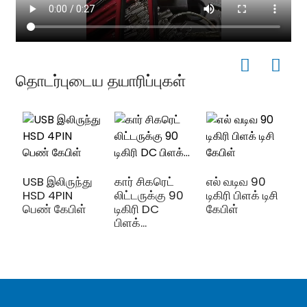
தொடர்புடைய தயாரிப்புகள்
R
இ
USB இலிருந்து
கார் சிகரெட்
எல் வடிவ 90
HSD 4PIN
லிட்டருக்கு 90
டிகிரி பிளக் டிசி
பெண் கேபிள்
டிகிரி DC
கேபிள்
பிளக்...