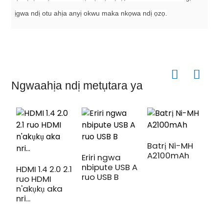
ịgwa ndị otu ahịa anyị okwu maka nkọwa ndị ọzọ.
Ngwaahịa ndị metụtara ya
Batrị Ni-MH
A2100mAh
Eriri ngwa
N
nbipute USB A
ò
HDMI 1.4 2.0 2.1
ruo USB B
i
ruo HDMI
n'akụkụ aka
nri...