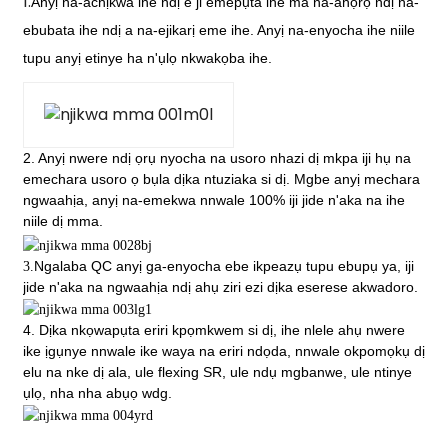
1.
Anyị na-achịkwa ihe ndị e ji emepụta ihe ma na-ahọrọ ndị na-
ebubata ihe ndị a na-ejikarị eme ihe. Anyị na-enyocha ihe niile
tupu anyị etinye ha n'ụlọ nkwakọba ihe.
2. Anyị nwere ndị ọrụ nyocha na usoro nhazi dị mkpa iji hụ na
emechara usoro ọ bụla dịka ntuziaka si dị. Mgbe anyị mechara
ngwaahịa, anyị na-emekwa nnwale 100% iji jide n'aka na ihe
niile dị mma.
Ngalaba QC anyị ga-enyocha ebe ikpeazụ tupu ebupụ ya, iji
3.
jide n'aka na ngwaahịa ndị ahụ ziri ezi dịka eserese akwadoro.
4. Dịka nkọwapụta eriri kpọmkwem si dị, ihe nlele ahụ nwere
ike ịgụnye nnwale ike waya na eriri ndọda, nnwale okpomọkụ dị
elu na nke dị ala, ule flexing SR, ule ndụ mgbanwe, ule ntinye
ụlọ, nha nha abụọ wdg.