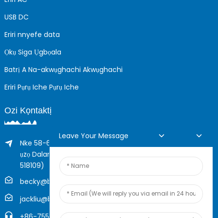
USB DC
Eriri nnyefe data
Ọkụ Siga Ụgbọala
Batrị A Na-akwụghachi Akwụghachi
Eriri Pụrụ Iche Pụrụ Iche
Ozi Kọntaktị
Leave Your Message
Nke 58-61 Ụlọ Longxing, Nke 205 Ụzọ Huarong, Okporo
ụzọ Dalang, Mpaghara Longhua, Shenzhen, China (Zip,
518109)
becky@boyingcable.com
jackliu@boyingcable.com
+86-755-21014277