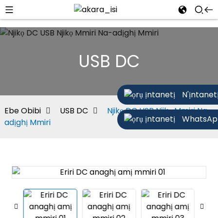
USB DC
N'ịntanet
Ebe Obibi
USB DC
Njikọ DC USB Njikọ Mmiri Na-
WhatsAp
adịghị Mmiri