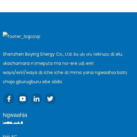
Shenzhen Boying Energy Co., Ltd. bụ ụlọ ọrụ teknụzụ dị elu,
ọkachamara n'ịmepụta ma na-ere ụdị eriri
waya/eriri/waya dị iche iche dị mma yana ngwaahịa batrị
chaja gburugburu ebe obibi.
Ngwaahịa
Eriri AC