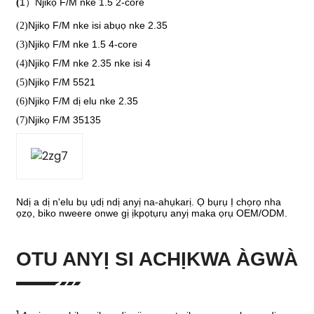
1）Njikọ F/M nke 1.5 2-core
(
Njikọ F/M nke isi abụọ nke 2.35
(2)
Njikọ F/M nke 1.5 4-core
(3)
Njikọ F/M nke 2.35 nke isi 4
(4)
Njikọ F/M 5521
(5)
Njikọ F/M dị elu nke 2.35
(6)
Njikọ F/M 35135
(7)
Ndị a dị n'elu bụ ụdị ndị anyị na-ahụkarị.
Ọ bụrụ
Ị chọrọ nha
ọzọ, biko nweere onwe gị ịkpọtụrụ anyị maka ọrụ OEM/ODM.
OTU ANYỊ SI ACHỊKWA ÀGWÀ