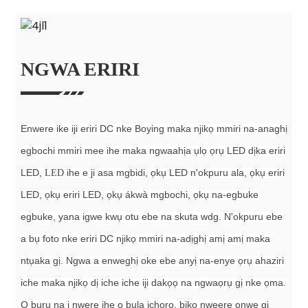
NGWA ERIRI
Enwere ike iji eriri DC nke Boying maka njikọ mmiri na-anaghị
egbochi mmiri mee ihe maka ngwaahịa ụlọ ọrụ LED dịka eriri
LED,
ihe e ji asa mgbidi, ọkụ LED n'okpuru ala, ọkụ eriri
LED
LED, ọkụ eriri LED, ọkụ ákwà mgbochi, ọkụ na-egbuke
egbuke, yana igwe kwụ otu ebe na skuta wdg. N'okpuru ebe
a bụ foto nke eriri DC njikọ mmiri na-adịghị amị amị maka
ntụaka gị. Ngwa a enweghị oke ebe anyị na-enye ọrụ ahaziri
iche maka njikọ dị iche iche iji dakọọ na ngwaọrụ gị nke ọma.
Ọ bụrụ na ị nwere ihe ọ bụla ịchọrọ, biko nweere onwe gị