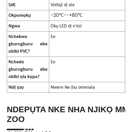
Ụdị
Voltaji dị ala
-20℃--+80℃
Okpomọkụ
Ngwa
Ọkụ LED dị n'èzí
Nchekwa
Ee
gburugburu ebe
obibi PVC?
Nchedo
Ee
gburugburu ebe
obibi ọla kọpa?
Ndị ọzọ
Nwere ike ịbụ omenala
NDEPỤTA NKE NHA NJIKỌ MMI
ZOO