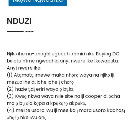
NDUZI
Njikọ ihe na-anaghị egbochi mmiri nke Boying DC
bụ otu n'ime ngwaahịa anyị nwere ike ịkọwapụta.
Anyị nwere ike:
(1) Atụmatụ imewe maka nhọrọ waya na njikọ iji
mezuo ihe dị iche iche ị chọrọ,
(2) hazie ụdị eriri waya ọ bụla,
(3) Kwụọ nkwa waya niile site na iji cooper dị ọcha
ma ọ bụ ọla kọpa a kpụkọrọ akpụkọ,
(4) melite usoro iwu iji mee ka ị mara usoro kachasị
ọhụrụ nke iwu ahụ.