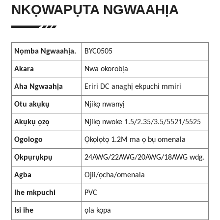
NKỌWAPỤTA NGWAAHỊA
Nọmba Ngwaahịa.
BYC0505
Akara
Nwa okorobịa
Aha Ngwaahịa
Eriri DC anaghị ekpuchi mmiri
Otu akụkụ
Njikọ nwanyị
Akụkụ ọzọ
Njikọ nwoke 1.5/2.35/3.5/5521/5525
Ogologo
Ọkọlọtọ 1.2M ma ọ bụ omenala
Ọkpụrụkpụ
24AWG/22AWG/20AWG/18AWG wdg.
Agba
Ojii/ọcha/omenala
Ihe mkpuchi
PVC
Isi ihe
ọla kọpa