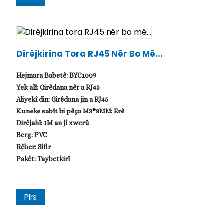
Dirêjkirina Tora RJ45 Nêr Bo Mê...
Hejmara Babetê: BYC1009
Yek alî: Girêdana nêr a RJ45
Aliyekî din: Girêdana jin a RJ45
Kuneke sabît bi pêça M3*8MM: Erê
Dirêjahî: 1M an jî xwerû
Berg: PVC
Rêber: Sifir
Pakêt: Taybetkirî
Pirs