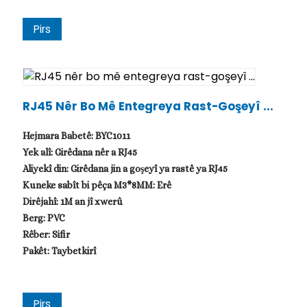
Pirs
RJ45 Nêr Bo Mê Entegreya Rast-Goşeyî ...
Hejmara Babetê: BYC1011
Yek alî: Girêdana nêr a RJ45
Aliyekî din: Girêdana jin a goşeyî ya rastê ya RJ45
Kuneke sabît bi pêça M3*8MM: Erê
Dirêjahî: 1M an jî xwerû
Berg: PVC
Rêber: Sifir
Pakêt: Taybetkirî
Pirs