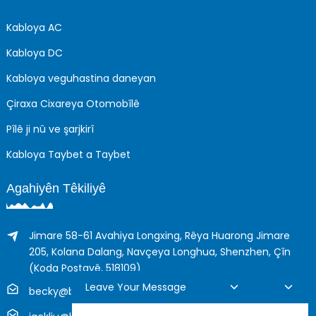
Kabloya AC
Kabloya DC
Kabloya veguhastina daneyan
Çiraxa Cixareya Otomobîlê
Pîlê ji nû ve şarjkirî
Kabloya Taybet a Taybet
Agahiyên Têkiliyê
Jimare 58-61 Avahiya Longxing, Rêya Huarong Jimare
205, Kolana Dalang, Navçeya Longhua, Shenzhen, Çîn
(Koda Postayê, 518109)
Leave Your Message
becky@boyingcable.com