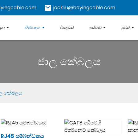
yingcable.com
jackliu@boyingcable.com
ගැන
නිෂ්පාදන
විසඳුමක්
සේවාව
පුවත්
ජාල කේබලය
ාල කේබලය
RJ45 සම්බන්ධකය