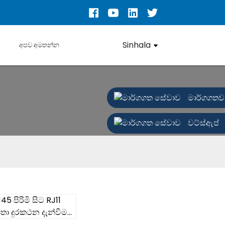
Sinhala
අපව අමතන්න
මාර්ගගතව
වට්ස්ඇප්