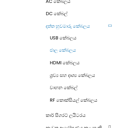
AC කේබලය
DC කේබල්
දත්ත හුවමාරු කේබලය
USB කේබලය
ජාල කේබලය
HDMI කේබලය
ශ්‍රව්‍ය සහ දෘශ්‍ය කේබලය
වාහන කේබල්
RF කොක්සියල් කේබලය
කාර් සිගරට් ලයිටරය
නැවත ආරෝපණය කළ හැකි