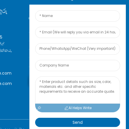
ුරු
මාර්ගගත විමසුම
අපගේ නිෂ්පාදන හෝ මිල ලැයිස්තුව
05
පිළිබඳ විමසීම් සඳහා, කරුණාකර
්ග්
ඔබගේ විද්‍යුත් තැපෑල අප වෙත
‍රික්කය,
තබන්න, අපි පැය 24ක් ඇතුළත
සම්බන්ධ වන්නෙමු.
e.com
දැන් විමසන්න
le.com
AI Helps Write
Send