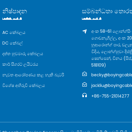
නිෂ්පාදන
සම්බන්ධතා තොරත
අංක 58-61 ලොන්ග්සිං
AC කේබලය
ගොඩනැගිල්ල, අංක 2
DC කේබල්
හුආරොන්ග් පාර, ඩලැන
වීදිය, ලොන්ග්හුවා දිස්ත්
දත්ත හුවමාරු කේබලය
ෂෙන්සෙන්, චීනය (සිප්,
කාර් සිගරට් ලයිටරය
518109)
නැවත ආරෝපණය කළ හැකි බැටරි
becky@boyingcabl
විශේෂ අභිරුචි කේබලය
jackliu@boyingcab
+86-755-21014277