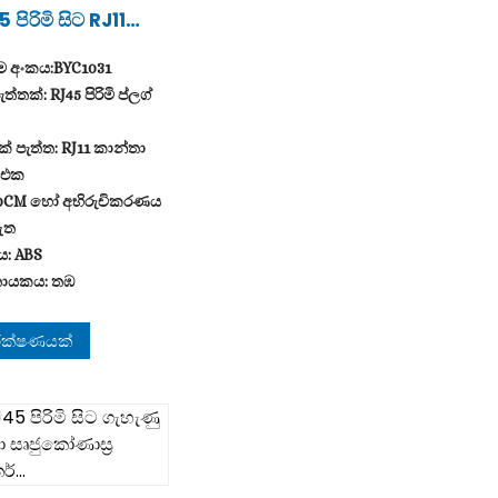
 පිරිමි සිට RJ11
්තා දුරකථන
වීම...
ම අංකය:BYC1031
ැත්තක්: RJ45 පිරිමි ප්ලග්
් පැත්ත: RJ11 කාන්තා
් එක
 50CM හෝ අභිරුචිකරණය
ඇත
: ABS
ායකය: තඹ
ත: CAT6
ජය: අභිරුචිකරණය කර
ීක්ෂණයක්