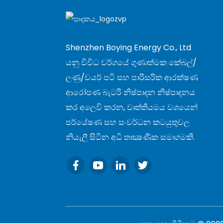
බැටරි 2/3AA8...
2/3A1200mAh අධි බලැති
Ni-MH බැටරිය
Shenzhen Boying Energy Co., Ltd
යනු විවිධ වර්ගයේ ගුණාත්මක කේබල්/
ලණු/වයර් පටි සහ පාරිසරික ආරක්ෂණ
ආරෝපණ බැටරි නිෂ්පාදන නිෂ්පාදනය
කර අලෙවි කරන, වෘත්තීයමය වශයෙන්
පර්යේෂණ සහ සංවර්ධන කටයුතුවල
නියැලී සිටින අධි තාක්‍ෂණික සමාගමකි.