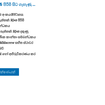
 පිරිමි සිට ගැහැණු ද
 සෘජුකෝණාස්‍ර අන්ත
ම අංකය:BYC1011
ැත්තක්: RJ45 පිරිමි
න්ධකය
පැත්තක්: RJ45 දකුණු
ික කාන්තා සම්බන්ධකය
MMscrew සහිත ස්ථාවර
 ඔව්
 1M හෝ අභිරුචිකරණය කර
 පීවීසී
ායකය: තඹ
ීක්ෂණයක්
ජය: අභිරුචිකරණය කර