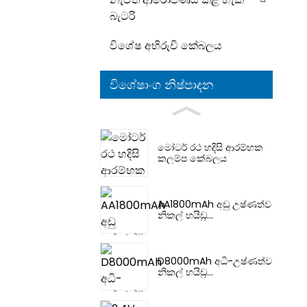
බැටරි
විශේෂ අභිරුචි කේබලය
විශේෂාංග නිෂ්පාදන
මෝටර් රථ හදිසි ආරම්භක
කලම්ප කේබලය
AA1800mAh අඩු උෂ්ණත්ව
නිකල් හයිඩ්‍ර...
D8000mAh අධි-උෂ්ණත්ව
නිකල් හයිඩ්‍ර...