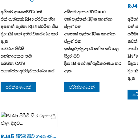
AT6 RJ45 පැච් ...
කාන්තා ජාල විස්තාරණ
RJ45
ඇසුරුම් කිරීම: බෑගයකට හෝ
ය...
ක්වා
අයිතම අංකය:BYC1028
අයිතම අංකය:BYC1010
පෙට්ටියකට 100 ක් හෝ
ර්...
එක් පැත්තක්: RJ45 ස්ඵටික හිස
එක් පැත්තක්: RJ45 කාන්තා
අයිත
අභිරුචිකරණය කර ඇත
අනෙක් පැත්ත: RJ45 ස්ඵටික හිස
ප්ලග් එක
එක් ප
දිග: 1M හෝ අභිරුචිකරණය කර
අනෙක් පැත්ත: RJ45 කාන්තා
සම්බ
ඇත
ප්ලග් එක
තවත් 
කවරය: පීවීසී
ඉස්කුරුප්පු ඇණ සහිත සවි කළ
කෝණ
සන්නායකය: තඹ
සිදුර: ඔව්
M3*8
සම්මත: CAT6
දිග: 1M හෝ අභිරුචිකරණය කර
සිදුර:
පැකේජය: අභිරුචිකරණය කර
ඇත
දිග:
ඇත
කවරය: පීවීසී
ඇත
සන්නායකය: තඹ
කවරය:
පරීක්ෂණයක්
පරීක්ෂණයක්
පැකේජය: අභිරුචිකරණය කර
සන්න
පර
ඇත
පැකේ
ඇත
RJ45 පිරිමි සිට ගැහැණු