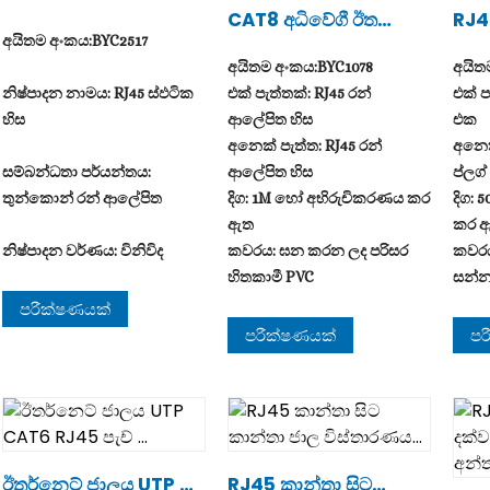
CAT8 අධිවේගී ඊත
RJ45
ර්නෙට් කේබලය
කාන
අයිතම අංකය:BYC2517
දැන්
අයිතම අංකය:BYC1078
අයිත
නිෂ්පාදන නාමය: RJ45 ස්ඵටික
එක් පැත්තක්: RJ45 රන්
එක් ප
හිස
ආලේපිත හිස
එක
අනෙක් පැත්ත: RJ45 රන්
අනෙක
සම්බන්ධතා පර්යන්තය:
ආලේපිත හිස
ප්ලග
තුන්කොන් රන් ආලේපිත
දිග: 1M හෝ අභිරුචිකරණය කර
දිග:
ඇත
කර 
නිෂ්පාදන වර්ණය: විනිවිද
කවරය: ඝන කරන ලද පරිසර
කවරය
පෙනෙන
හිතකාමී PVC
සන්න
සන්නායකය: තඹ
සම්ම
පරීක්ෂණයක්
අතුරුමුහුණත: 8P8S RJ45
සම්මත: CAT8
පැකේ
පරීක්ෂණයක්
පර
පැකේජය: අභිරුචිකරණය කර
ඇත
ද්‍රව්‍ය: පරිසර හිතකාමී පරිගණක
ඇත
ද්‍රව්‍ය
ආරක්ෂිත ප්‍රමිතිය: UL239590
ඊතර්නෙට් ජාලය UTP C
RJ45 කාන්තා සිට