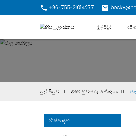
+86-755-21014277
becky@bo
මුල් පිටුව
අපි 
මුල් පිටුව
දත්ත හුවමාරු කේබලය
ජ
නිෂ්පාදන