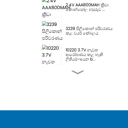
2.4V AAA800MAH ක්‍රීඩා
කොන්සෝල හසුරුව ...
3239 සිලිකොන් පරිවරණය
කළ වයර් කේබලය
10220 3.7V නැවත
ආරෝපණය කළ හැකි
ලිතියම්-අයන b...
10180 ලිතියම් බැටරි 3.7V
නව බලශක්ති XH2.54MM
වයර් පටි
ෂේවර් නිකල් හයිඩ්‍රජන්