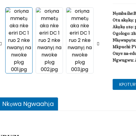
Nọmba ihe:
Otu akụkụ: 
Akụkụ ọzọ: 
Ogologo: 2M
Nkọwapụta:
Mkpuchi: P
Onye na-edu
Ngwugwu: A
KPỌTỤR
Nkọwa Ngwaahịa