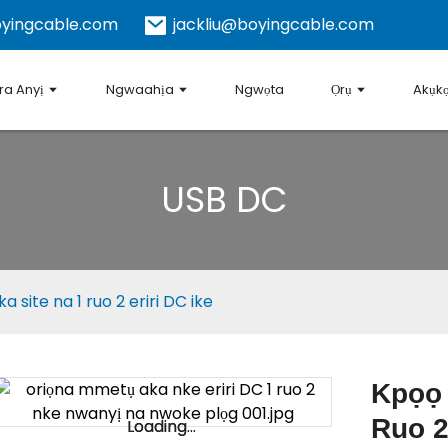
yingcable.com
jackliu@boyingcable.com
a Anyị
Ngwaahịa
Ngwọta
Ọrụ
Akụk
USB DC
a site na 1 ruo 2 eriri DC ike
Kpọọ 
Ruo 2
Loading...
Loading...