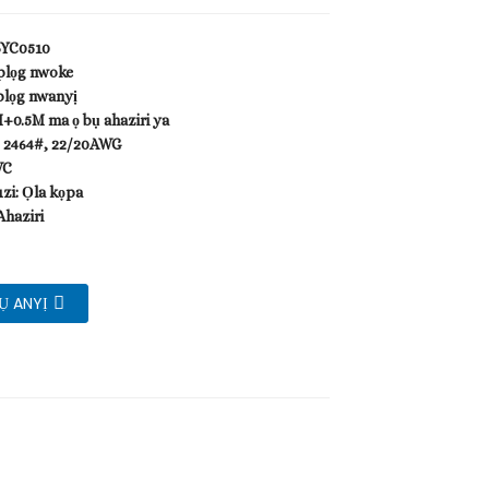
BYC0510
plọg nwoke
plọg nwanyị
+0.5M ma ọ bụ ahaziri ya
 2464#, 22/20AWG
VC
zi: Ọla kọpa
haziri
Ụ ANYỊ