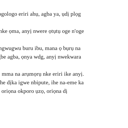
ogologo eriri ahụ, agba ya, ụdị plọg
nke ọma, anyị nwere ọtụtụ oge n'oge
 ngwugwu buru ibu, mana ọ bụrụ na
gbe agba, ọnya wdg, anyị nwekwara
dị mma na arụmọrụ nke eriri ike anyị.
che dịka igwe nbipute, ihe na-eme ka
 oriọna okporo ụzọ, oriọna dị