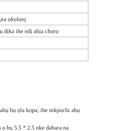
ụta ọkọlọtọ
 dịka ihe ndị ahịa chọrọ
 ahụ bụ ọla kọpa, ihe mkpuchi ahụ
 ọ bụ 5.5 * 2.5 nke dabara na