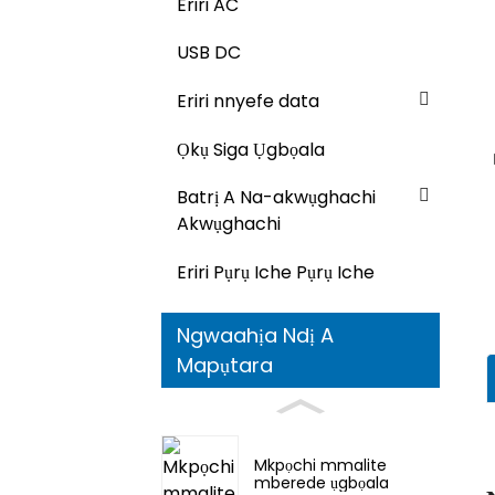
Eriri AC
USB DC
Eriri nnyefe data
Ọkụ Siga Ụgbọala
Batrị A Na-akwụghachi
Akwụghachi
Eriri Pụrụ Iche Pụrụ Iche
Ngwaahịa Ndị A
Mapụtara
Mkpọchi mmalite
mberede ụgbọala