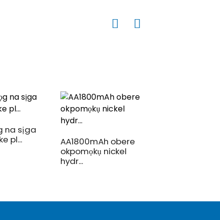
g na sịga
Batrị nchaji ekwe
e pl...
Bluetooth A...
AA1800mAh obere
okpomọkụ nickel
hydr...