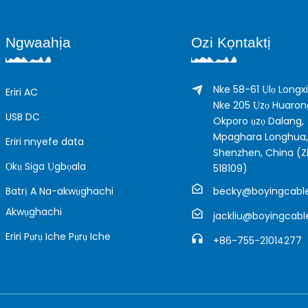
Ngwaahịa
Ozi Kọntaktị
Nke 58-61 Ụlọ Longx
Eriri AC
Nke 205 Ụzọ Huaron
USB DC
Okporo ụzọ Dalang,
Mpaghara Longhua,
Eriri nnyefe data
Shenzhen, China (Zi
Ọkụ Siga Ụgbọala
518109)
Batrị A Na-akwụghachi
becky@boyingcabl
Akwụghachi
jackliu@boyingcab
Eriri Pụrụ Iche Pụrụ Iche
+86-755-21014277