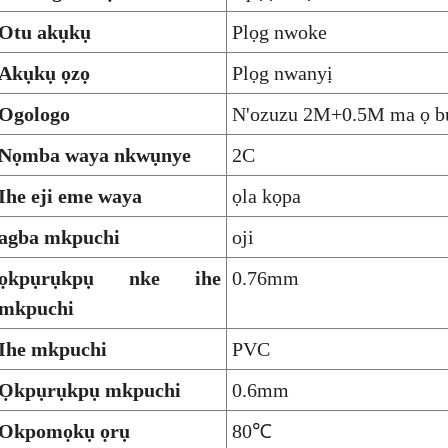
Otu akụkụ
Plọg nwoke
Akụkụ ọzọ
Plọg nwanyị
Ogologo
N'ozuzu 2M+0.5M ma ọ bụ 
Nọmba waya nkwụnye
2C
Ihe eji eme waya
ọla kọpa
agba mkpuchi
oji
ọkpụrụkpụ nke ihe
0.76mm
mkpuchi
Ihe mkpuchi
PVC
Ọkpụrụkpụ mkpuchi
0.6mm
Okpomọkụ ọrụ
80℃