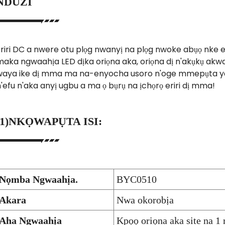
NDUZI
riri DC a nwere otu plọg nwanyị na plọg nwoke abụọ nke en
aka ngwaahịa LED dịka oriọna aka, oriọna dị n'akụkụ akwa.
waya ike dị mma ma na-enyocha usoro n'oge mmepụta yan
'efu n'aka anyị ugbu a ma ọ bụrụ na ịchọrọ eriri dị mma!
(1)
NKỌWAPỤTA ISI:
Nọmba Ngwaahịa.
BYC0510
Akara
Nwa okorobịa
Aha Ngwaahịa
Kpọọ oriọna aka site na 1 