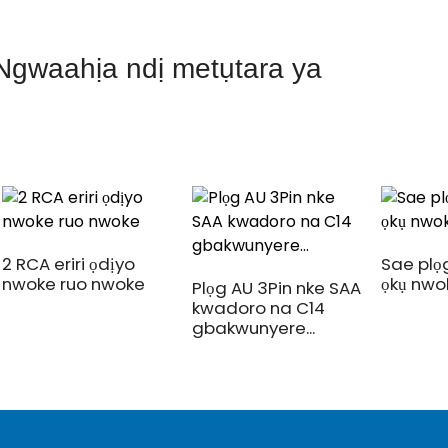
Ngwaahịa ndị metụtara ya
2 RCA eriri ọdịyo
Sae plọ
nwoke ruo nwoke
ọkụ nwok
Plọg AU 3Pin nke SAA
kwadoro na C14
gbakwunyere...