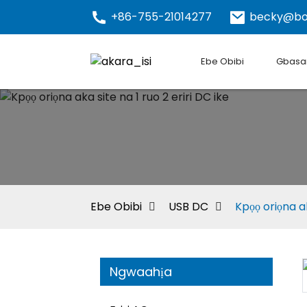
+86-755-21014277
becky@bo
Ebe Obibi
Gbasar
Ebe Obibi
USB DC
Kpọọ oriọna ak
Ngwaahịa
Loading...
Loading...