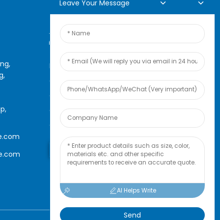
Leave Your Message
Ajụjụ Ntanetị
ing,
Maka ajụjụ gbasara ngwaahịa
g,
anyị ma ọ bụ onye na-ere
ahịa, biko hapụ email gị nye
p,
anyị, anyị ga-akpọtụrụ gị n'ime
awa 24.
e.com
Jụọ Ajụjụ Ugbu A
le.com
AI Helps Write
Send