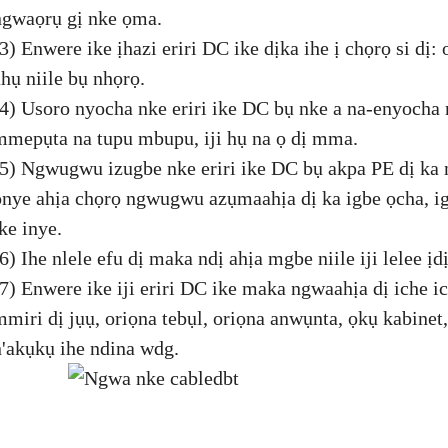
ngwaọrụ gị nke ọma.
3) Enwere ike ịhazi eriri DC ike dịka ihe ị chọrọ si dị: 
ahụ niile bụ nhọrọ.
(4) Usoro nyocha nke eriri ike DC bụ nke a na-enyocha 
mmepụta na tupu mbupu, iji hụ na ọ dị mma.
(5) Ngwugwu izugbe nke eriri ike DC bụ akpa PE dị ka
onye ahịa chọrọ ngwugwu azụmaahịa dị ka igbe ọcha, i
ke inye.
6) Ihe nlele efu dị maka ndị ahịa mgbe niile iji lelee ị
(7) Enwere ike iji eriri DC ike maka ngwaahịa dị iche i
mmiri dị jụụ, oriọna tebụl, oriọna anwụnta, ọkụ kabinet,
n'akụkụ ihe ndina wdg.