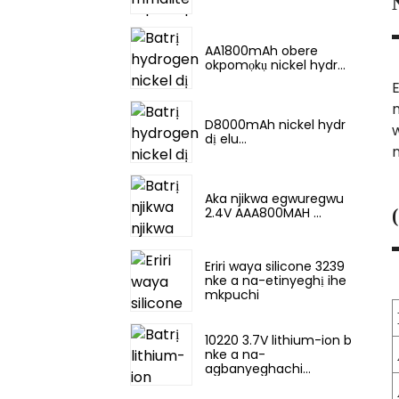
AA1800mAh obere
okpomọkụ nickel hydr...
E
m
D8000mAh nickel hydr
dị elu...
n
Aka njikwa egwuregwu
2.4V AAA800MAH ...
Eriri waya silicone 3239
nke a na-etinyeghị ihe
mkpuchi
10220 3.7V lithium-ion b
nke a na-
agbanyeghachi...