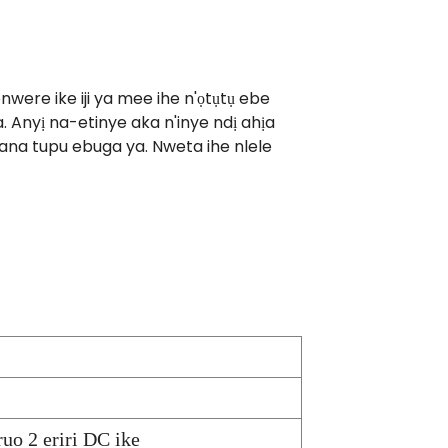
were ike iji ya mee ihe n'ọtụtụ ebe
 Anyị na-etinye aka n'inye ndị ahịa
a tupu ebuga ya. Nweta ihe nlele
ruo 2 eriri DC ike