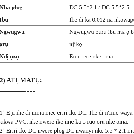
Nha plọg
DC 5.5*2.1 / DC 5.5*2.5
Ibu
Ihe dị ka 0.012 na nkọwap
Ngwugwu
Ngwugwu buru ibu ma ọ bụ
ọrụ
njikọ
Ndị ọzọ
Emebere nke ọma
(2) ATỤMATỤ:
(1) E ji ihe dị mma mee eriri ike DC: Ihe dị n'ime waya
bụkwa PVC, nke nwere ike ime ka ọ rụọ ọrụ nke ọma.
(2) Eriri ike DC nwere plọg DC nwanyị nke 5.5 * 2.1 ma