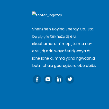
Shenzhen Boying Energy Co., Ltd.
bụ ụlọ ọrụ teknụzụ dị elu,
ọkachamara n'ịmepụta ma na-
ere ụdị eriri waya/eriri/waya dị
iche iche dị mma yana ngwaahịa
batrị chaja gburugburu ebe obibi.