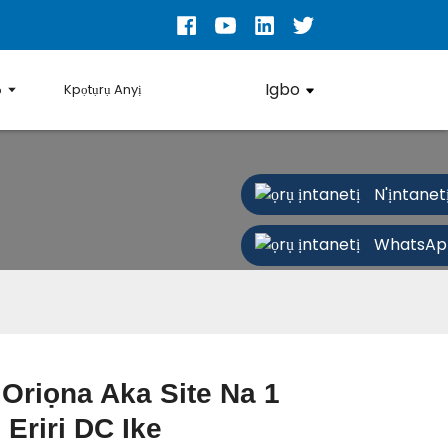
Igbo
ọ
Kpọtụrụ Anyị
N'ịntanet
WhatsAp
Oriọna Aka Site Na 1
 Eriri DC Ike
Loading...
Loading...
Loading..
Loading..