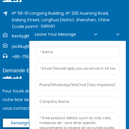
N° 58-61 Longxing Building, N° 205 Huarong Road,
Dalang Street, Longhua District, Shenzhen, Chine
(code postal : 518109)
Leave Your Message
becky@boyingcable.com
jackliu@boyingcable.com
+86-755-21014277
Demande En Ligne
Pour toute demande de renseignements sur nos produits ou
notre liste de prix, veuillez nous laisser votre e-mail et nous
vous contacterons dans les 24 heures.
Renseignez-Vous Maintenant