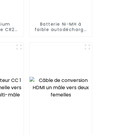
thium
Batterie Ni-MH à
le CR2
faible autodécharge
 mAh
AA2600mAh