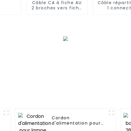
Câble CA à fiche AU
Câble répart
2 broches vers fiche
1 connec
C8 approuvé par la
femelle 
SAA
connecteur 
mâle
Cordon
1
d'alimentation pour
lampe de plante et