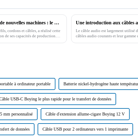
Améliorer l'efficacité de la production avec de nouvelles machines : le moteur de l'innovation chez Shenzhen Boying Energy Co., Ltd.
Une introduction aux câbles a
ls, cordons et câbles, a réalisé cette
Le câble audio est largement utilisé d
on de ses capacités de production.
câbles audio courants et leur gamme d
produit le plus approprié après avoir 
ortable à ordinateur portable
Batterie nickel-hydrogène haute tempéra
Câble USB-C Boying le plus rapide pour le transfert de données
 5 mm personnalisé
Câble d'extension allume-cigare Boying 12 V
nsfert de données
Câble USB pour 2 ordinateurs vers 1 imprimante