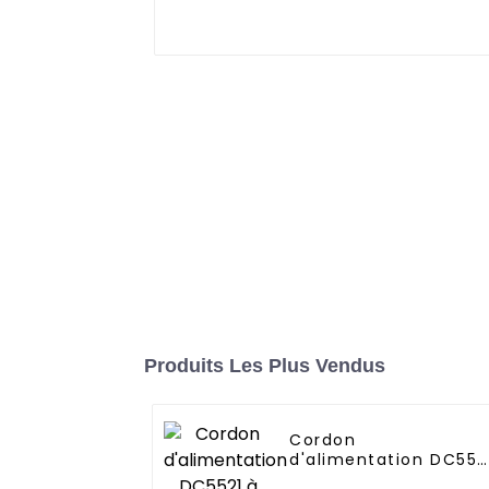
Produits Les Plus Vendus
Cordon
d'alimentation DC552
à DC38135 un à deux