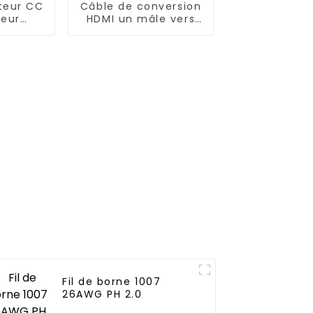
iteur CC
Câble de conversion
teur
HDMI un mâle vers
vers
deux femelles
multi-
Fil de borne 1007
26AWG PH 2.0