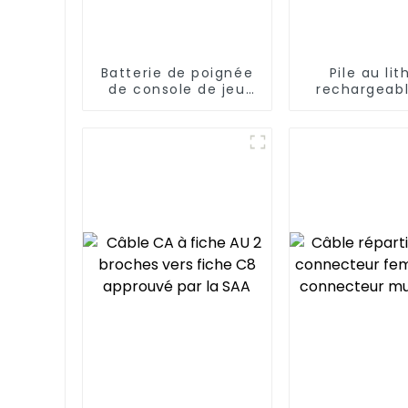
Batterie de poignée
Pile au li
de console de jeu
rechargeab
2,4 V AAA 800 mAh
3,7 V 500