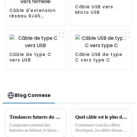
Câble USB vers
Câble d'extension
Micro USB
réseau RJ45
femelle vers
femelle
Câble de type C
Câble USB de type
vers USB
C vers type C
Blog Connexe
Tendances futures du développement du faisceau de câbles des batteries au lithium
Quel câble est le plus durable ? Il est important de connaître à l'avance les connaissances d'un professionnel !
Composant essentiel des
Connaissez-vous les câbles
batteries au lithium, le faisceau
électriques, les câbles réseau et
de câbles joue un rôle essentiel
les câbles pour véhicules ?