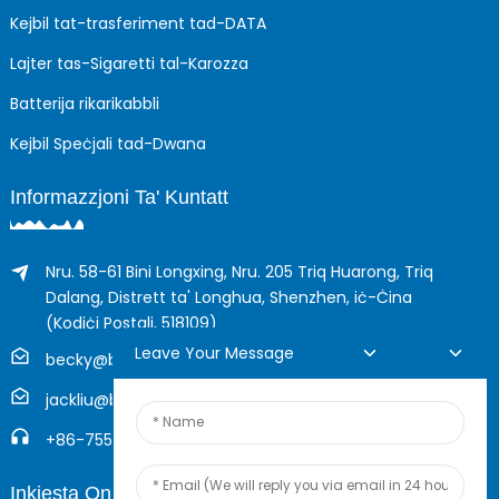
Kejbil tat-trasferiment tad-DATA
Lajter tas-Sigaretti tal-Karozza
Batterija rikarikabbli
Kejbil Speċjali tad-Dwana
Informazzjoni Ta' Kuntatt
Nru. 58-61 Bini Longxing, Nru. 205 Triq Huarong, Triq
Dalang, Distrett ta' Longhua, Shenzhen, iċ-Ċina
(Kodiċi Postali, 518109)
Leave Your Message
becky@boyingcable.com
jackliu@boyingcable.com
+86-755-21014277
Inkjesta Online