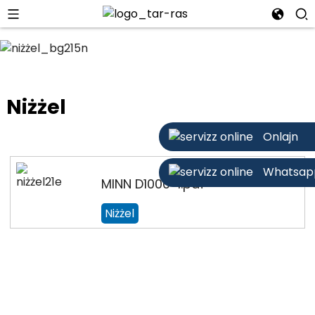
Niżżel
Onlajn
Whatsap
MINN D1000-1.pdf
Niżżel