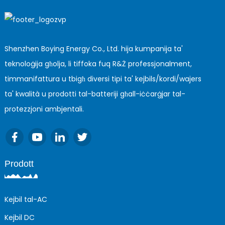
Shenzhen Boying Energy Co., Ltd. hija kumpanija ta'
teknoloġija għolja, li tiffoka fuq R&Ż professjonalment,
timmanifattura u tbigħ diversi tipi ta' kejbils/kordi/wajers
ta' kwalità u prodotti tal-batteriji għall-iċċarġjar tal-
protezzjoni ambjentali.
Prodott
Kejbil tal-AC
Kejbil DC