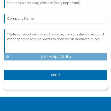
AI Helps Write
Send