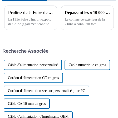
Profitez de la Foire de Canton : le système d'approvisionnement stable et les solutions de matières premières de Boying
Dépassant les « 10 000 milliards », le taux de croissance du volume des importations et des exportations de la Chine au premier trimestre a atteint un nouveau sommet.
La 135e Foire d'import-export
Le commerce extérieur de la
de Chine (également connue
Chine a connu un fort
sous le nom de Foire de
développement. Au premier
Canton) se tiendra à
trimestre, le volume des
Guangzhou du 15 avril au 5
importations et des
mai 2024, marquant une étape
exportations de marchandises a
importante dans le commerce
atteint un nouveau record,
Recherche Associée
international...
dépassant les 10 000 milliards
de yuans. Parmi ces
exportations, on compte
notamment les produits de
Câble d'alimentation personnalisé
Câble numérique en gros
câbles…
Cordon d'alimentation CC en gros
Cordon d'alimentation secteur personnalisé pour PC
Câble CA 10 mm en gros
Câble d'alimentation d'imprimante OEM