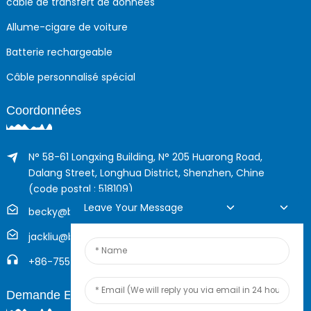
câble de transfert de données
Allume-cigare de voiture
Batterie rechargeable
Câble personnalisé spécial
Coordonnées
N° 58-61 Longxing Building, N° 205 Huarong Road,
Dalang Street, Longhua District, Shenzhen, Chine
(code postal : 518109)
Leave Your Message
becky@boyingcable.com
jackliu@boyingcable.com
+86-755-21014277
Demande En Ligne