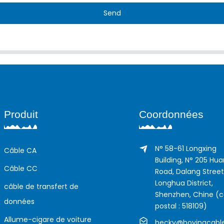
Send
Produit
Coordonnées
N° 58-61 Longxing
Câble CA
Building, N° 205 Hu
Câble CC
Road, Dalang Street
Longhua District,
câble de transfert de
Shenzhen, Chine (
données
postal : 518109)
Allume-cigare de voiture
becky@boyingcabl