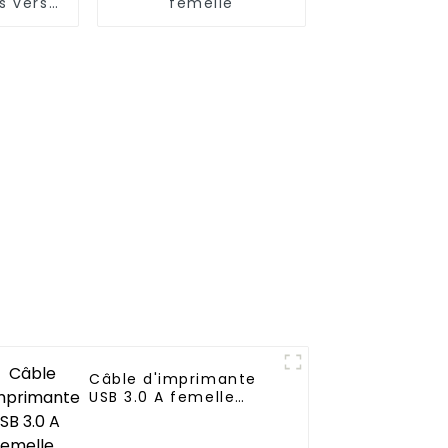
s vers
femelle
8
Câble d'imprimante
USB 3.0 A femelle
avec trou fixe