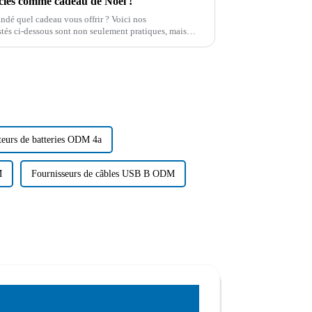
cles comme cadeau de Noël !
ndé quel cadeau vous offrir ? Voici nos
stés ci-dessous sont non seulement pratiques, mais
teurs de batteries ODM 4a
M
Fournisseurs de câbles USB B ODM