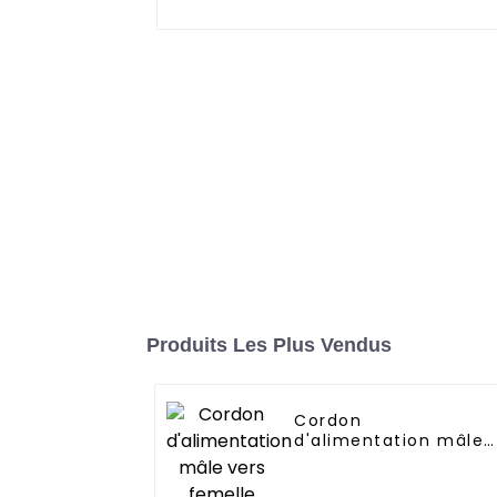
Produits Les Plus Vendus
Cordon
d'alimentation mâle
vers femelle DuPont
2P/3P/4P