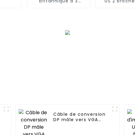
britannique à 3
US 2 broche
broches vers prise
prise C
C14
Câble de conversion
DP mâle vers VGA
mâle 15 broches