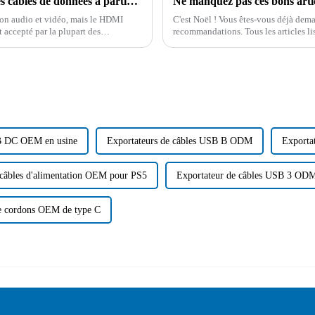
Les tendances futures du développement des câbles de données à partir des différences entre les câbles VGA et HDMI
Ne manquez pas ces bons arti
on audio et vidéo, mais le HDMI
C'est Noël ! Vous êtes-vous déjà dema
 accepté par la plupart des
recommandations. Tous les articles li
aussi très jolis…
B DC OEM en usine
Exportateurs de câbles USB B ODM
Exporta
 câbles d'alimentation OEM pour PS5
Exportateur de câbles USB 3 OD
e cordons OEM de type C