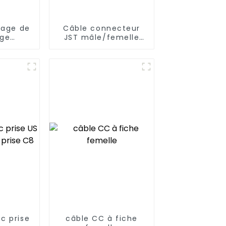
rage de
Câble connecteur
ge
JST mâle/femelle
 voiture
pour bande
lumineuse LED
c prise
câble CC à fiche