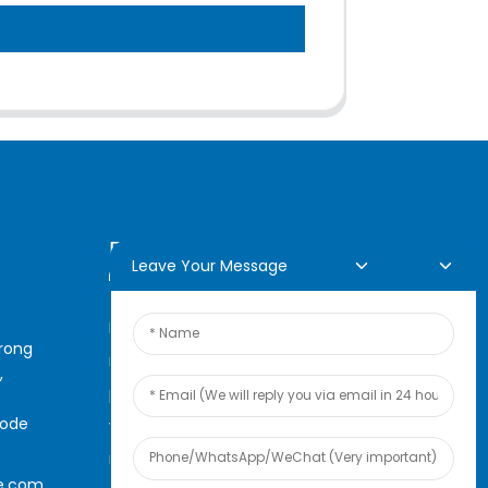
Demande En Ligne
Leave Your Message
Pour toute demande de
arong
renseignements sur nos
,
produits ou notre liste de prix,
code
veuillez nous laisser votre e-
mail et nous vous
e.com