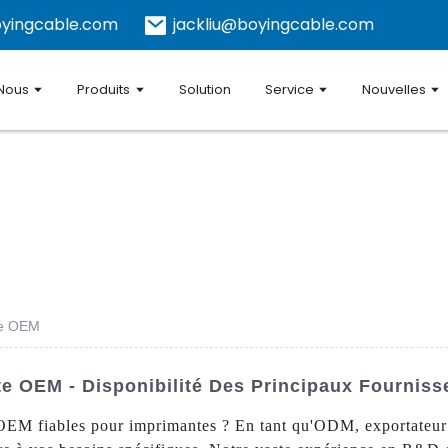
yingcable.com
jackliu@boyingcable.com
 Nous
Produits
Solution
Service
Nouvelles
te OEM
te OEM - Disponibilité Des Principaux Fournis
OEM fiables pour imprimantes ? En tant qu'ODM, exportateur 