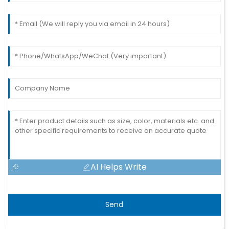
AI Helps Write
Send