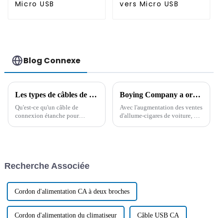
Micro USB
vers Micro USB
Blog Connexe
Les types de câbles de connexion étanches pour produits d'éclairage et leur application
Boying Company a organisé une réunion de gestion de la qualité pour souligner les avantages de qualité des produits de câble
Qu'est-ce qu'un câble de
Avec l'augmentation des ventes
connexion étanche pour
d'allume-cigares de voiture, de
éclairage ? Quels sont les
câbles d'impression de données
différents types ? Quelles sont
et d'autres produits de câbles de
ses applications et ses futures
Boying Company, afin de
tendances ? Cet article se
garantir la qualité et le service
concentre sur le câble de
des produits, le 1er mars, la
Recherche Associée
connexion étanche pour
société a tenu...
éclairage…
Cordon d'alimentation CA à deux broches
Cordon d'alimentation du climatiseur
Câble USB CA