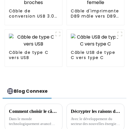
Câble de
Câble d'imprimante
conversion USB 3.0
DB9 mâle vers DB9
vers VGA femelle 15
femelle
broches
Câble de type C
Câble USB de type
vers USB
C vers type C
Blog Connexe
Comment choisir le câble USB : un guide complet
Décrypter les raisons de la tendance à la hausse des prix internationaux du cuivre
Dans le monde
Avec le développement du
technologiquement avancé
secteur des nouvelles énergies,
d'aujourd'hui, il est essentiel de
des véhicules électriques et des