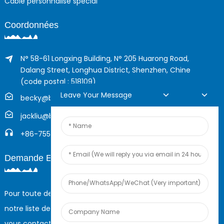
Câble personnalisé spécial
Coordonnées
N° 58-61 Longxing Building, N° 205 Huarong Road,
Dalang Street, Longhua District, Shenzhen, Chine
(code postal : 518109)
Leave Your Message
becky@boyingcable.com
jackliu@boyingcable.com
+86-755-21014277
Demande En Ligne
Pour toute demande de renseignements sur nos produits ou
notre liste de prix, veuillez nous laisser votre e-mail et nous
vous contacterons dans les 24 heures.