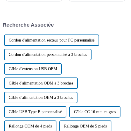
comprendre le type de câble
industries connexes, la
adapté à chaque application.
demande en cuivre métallique
Face à la multitude de câbles
augmente de jour en jour.
disponibles sur le marché, il
Cependant, les ressources et
Recherche Associée
peut être difficile de choisir…
l'offre de cuivre sont limitées...
Cordon d'alimentation secteur pour PC personnalisé
Cordon d'alimentation personnalisé à 3 broches
Câble d'extension USB OEM
Câble d'alimentation ODM à 3 broches
Câble d'alimentation OEM à 3 broches
Câble USB Type B personnalisé
Câble CC 16 mm en gros
Rallonge ODM de 4 pieds
Rallonge OEM de 5 pieds