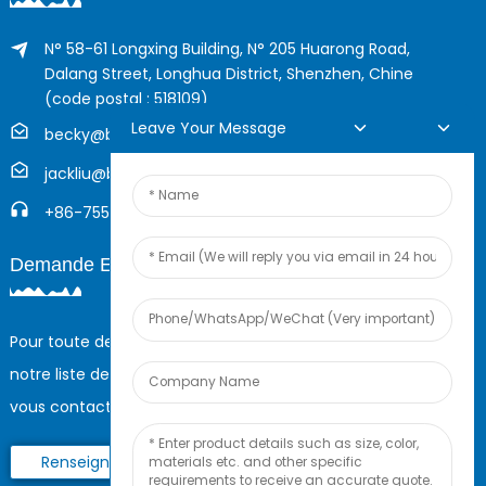
N° 58-61 Longxing Building, N° 205 Huarong Road,
Dalang Street, Longhua District, Shenzhen, Chine
(code postal : 518109)
Leave Your Message
becky@boyingcable.com
jackliu@boyingcable.com
+86-755-21014277
Demande En Ligne
Pour toute demande de renseignements sur nos produits ou
notre liste de prix, veuillez nous laisser votre e-mail et nous
vous contacterons dans les 24 heures.
Renseignez-Vous Maintenant