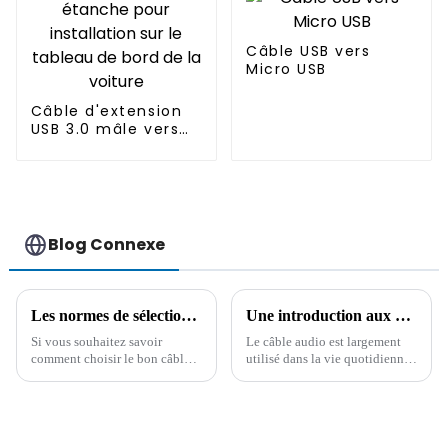
Câble USB vers
Micro USB
Câble d'extension
USB 3.0 mâle vers
femelle double port
étanche pour
installation sur le
tableau de bord de
la voiture
Blog Connexe
Les normes de sélection du câble allume-cigare de voiture et ses précautions d'utilisation
Une introduction aux câbles audio courants et à leur application
Si vous souhaitez savoir
Le câble audio est largement
comment choisir le bon câble
utilisé dans la vie quotidienne,
allume-cigare pour votre
cet article présente plusieurs
voiture, cet article vous
câbles audio courants et leur
propose quelques conseils. Il
gamme d'applications, afin que
résume également les
vous puissiez choisir le produit
problèmes courants aux États-
le plus approprié après avoir