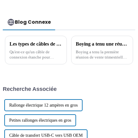
Blog Connexe
Les types de câbles de connexion étanches pour produits d'éclairage et leur application
Boying a tenu une réunion de synthèse des ventes pour le premier trimestre 2024
Qu'est-ce qu'un câble de
Boying a tenu la première
connexion étanche pour
réunion de vente trimestrielle
éclairage ? Quels sont les
pour résumer l'expérience
différents types ? Quelles sont
passée et a déterminé que le fil
ses applications et ses futures
CA, le fil CC, le fil de
tendances ? Cet article se
transmission de données et
concentre sur le câble de
d'impression USB, le fil
Recherche Associée
connexion étanche pour
d'allume-cigare et le fil
éclairage…
personnalisé...
Rallonge électrique 12 ampères en gros
Petites rallonges électriques en gros
Câble de transfert USB-C vers USB OEM