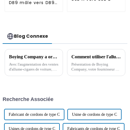
DB9 mâle vers DB9
femelle
Blog Connexe
Boying Company a organisé une réunion de gestion de la qualité pour souligner les avantages de qualité des produits de câble
Comment utiliser l'allume-cigare de la voiture ?
Avec l'augmentation des ventes
Présentation de Boying
d'allume-cigares de voiture, de
Company, votre fournisseur de
câbles d'impression de données
référence pour tous vos besoins
et d'autres produits de câbles de
en allume-cigares. Avec…
Boying Company, afin de
garantir la qualité et le service
des produits, le 1er mars, la
Recherche Associée
société a tenu...
Fabricant de cordons de type C
Usine de cordons de type C
Usines de cordons de type C
Fabricants de cordons de type C