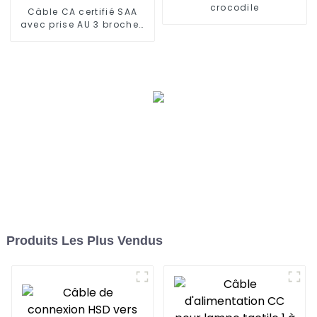
crocodile
Câble CA certifié SAA
avec prise AU 3 broches
vers prise C14
Produits Les Plus Vendus