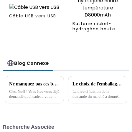
Câble USB vers USB
Batterie nickel-
hydrogène haute
température
D8000mAh
Blog Connexe
Ne manquez pas ces bons articles comme cadeau de Noël !
Le choix de l'emballage des câbles : pour répondre aux diverses demandes des consommateurs
C'est Noël ! Vous êtes-vous déjà
La diversification de la
demandé quel cadeau vous
demande du marché a donné
offrir ? Voici nos
naissance à diverses tendances
recommandations. Tous les
en matière d'emballage de
articles listés ci-dessous sont
câbles. En tant qu'entreprise
non seulement pratiques, mais
spécialisée dans la production
aussi très jolis…
de câbles CC, CA et de
Recherche Associée
transmission de données…