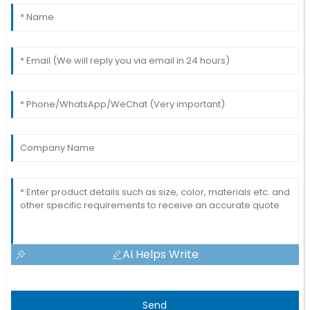
AI Helps Write
Send