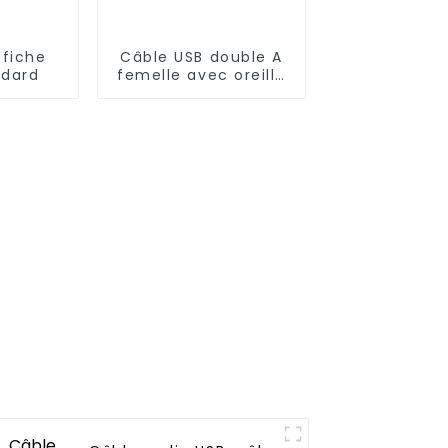
 fiche
Câble USB double A
ndard
femelle avec oreille
vers terminal DuPont
2.54 9P