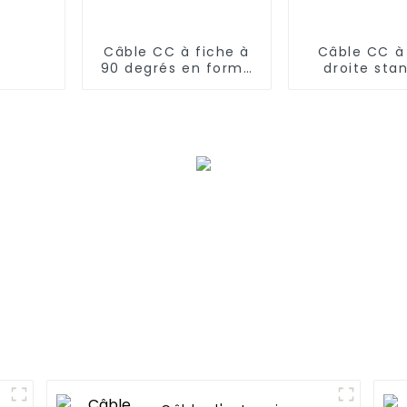
Câble CC à fiche à
Câble CC à
90 degrés en forme
droite sta
de L