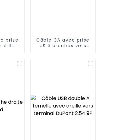
c prise
Câble CA avec prise
e à 3
US 3 broches vers
 prise
prise C14