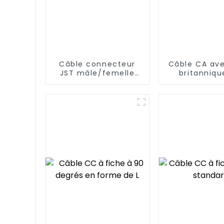
Câble connecteur
Câble CA ave
JST mâle/femelle
britanniqu
pour bande
broches vers
lumineuse LED
C14