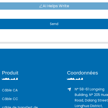
AI Helps Write
Send
Produit
Coordonnées
N° 58-61 Longxing
Câble CA
Building, N° 205 Hu
Câble CC
Road, Dalang Street
Longhua District,
câble de transfert de