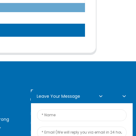
Demande En Ligne
Leave Your Message
Pour toute demande de
arong
renseignements sur nos
,
produits ou notre liste de prix,