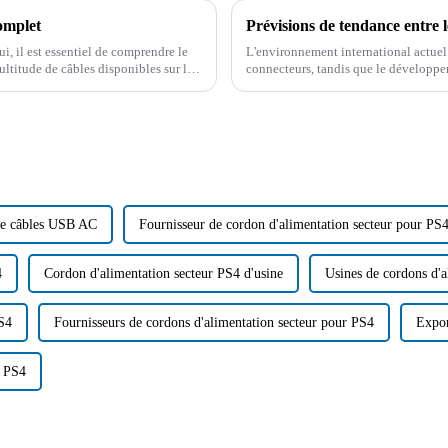
omplet
Prévisions de tendance entre 
 il est essentiel de comprendre le
L'environnement international actuel a
ultitude de câbles disponibles sur le
connecteurs, tandis que le développe
opportunités pour le développement d
de câbles USB AC
Fournisseur de cordon d'alimentation secteur pour PS
4
Cordon d'alimentation secteur PS4 d'usine
Usines de cordons d'a
PS4
Fournisseurs de cordons d'alimentation secteur pour PS4
Expor
r PS4