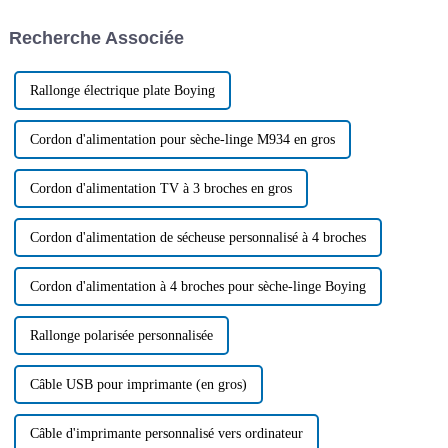
tendances ? Cet article se
électroniques. Après de
concentre sur le câble de
multiples réunions plénières et
Recherche Associée
connexion étanche pour
votes, une législation a été
éclairage…
adoptée…
Rallonge électrique plate Boying
Cordon d'alimentation pour sèche-linge M934 en gros
Cordon d'alimentation TV à 3 broches en gros
Cordon d'alimentation de sécheuse personnalisé à 4 broches
Cordon d'alimentation à 4 broches pour sèche-linge Boying
Rallonge polarisée personnalisée
Câble USB pour imprimante (en gros)
Câble d'imprimante personnalisé vers ordinateur