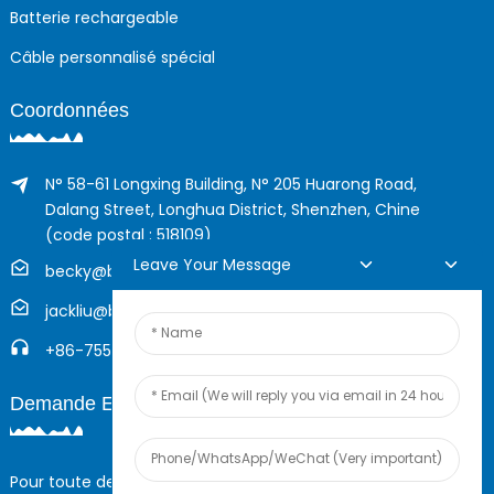
Batterie rechargeable
Câble personnalisé spécial
Coordonnées
N° 58-61 Longxing Building, N° 205 Huarong Road,
Dalang Street, Longhua District, Shenzhen, Chine
(code postal : 518109)
Leave Your Message
becky@boyingcable.com
jackliu@boyingcable.com
+86-755-21014277
Demande En Ligne
Pour toute demande de renseignements sur nos produits ou