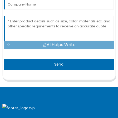
AI Helps Write
Send