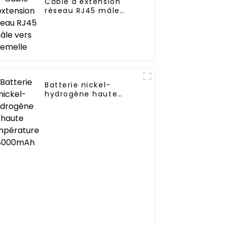
Câble d'extension
réseau RJ45 mâle
vers femelle
Batterie nickel-
hydrogène haute
température
D8000mAh