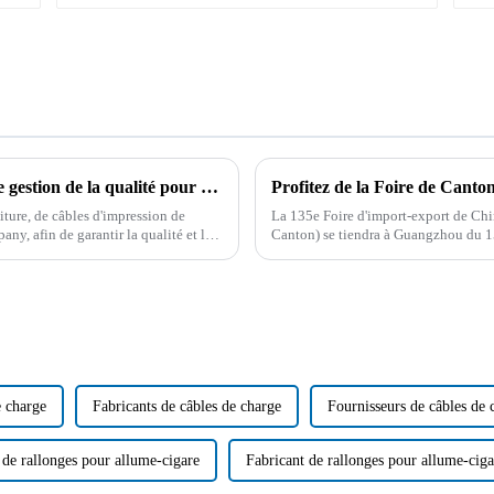
Boying Company a organisé une réunion de gestion de la qualité pour souligner les avantages de qualité des produits de câble
ture, de câbles d'impression de
La 135e Foire d'import-export de Ch
y, afin de garantir la qualité et le
Canton) se tiendra à Guangzhou du 1
dans le commerce international...
e charge
Fabricants de câbles de charge
Fournisseurs de câbles de 
 de rallonges pour allume-cigare
Fabricant de rallonges pour allume-ciga