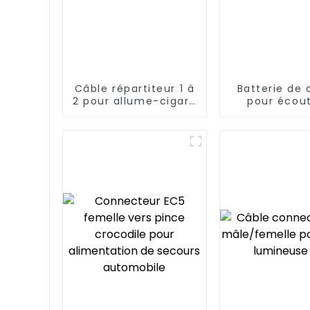
Câble répartiteur 1 à
Batterie de
2 pour allume-cigare
pour écou
de voiture
Bluetooth A
mAh