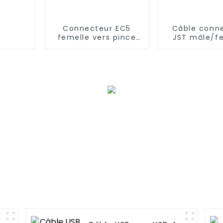
Connecteur EC5
Câble conn
femelle vers pince
JST mâle/f
crocodile pour
pour ba
alimentation de
lumineuse
secours automobile