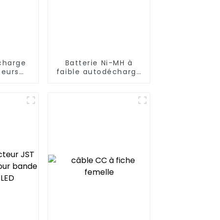
 charge
Batterie Ni-MH à
teurs
faible autodécharge
AAA 300
C5000mAh