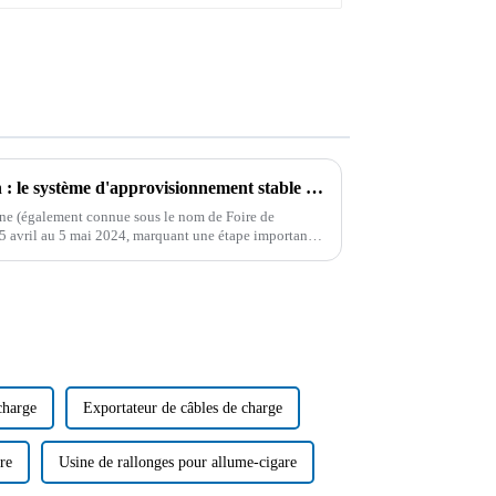
Profitez de la Foire de Canton : le système d'approvisionnement stable et les solutions de matières premières de Boying
ine (également connue sous le nom de Foire de
5 avril au 5 mai 2024, marquant une étape importante
charge
Exportateur de câbles de charge
re
Usine de rallonges pour allume-cigare