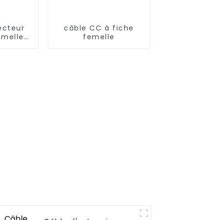
ecteur
câble CC à fiche
emelle
femelle
nde
 LED