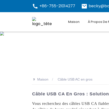
+86-755-21014277
becky@bo
Maison
À Propos De
>>
Maison
Câble USB AC en gros
Câble USB CA En Gros : Solution
Vous recherchez des câbles USB CA fiables 