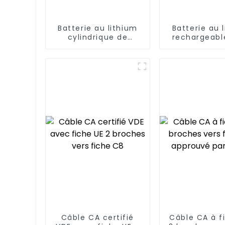
Batterie au lithium
Batterie au 
cylindrique de
rechargeabl
charge 16340 3,7 V
14250
Câble CA certifié
Câble CA à f