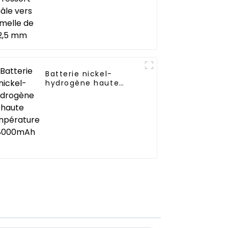
Batterie nickel-
hydrogène haute
température
D8000mAh