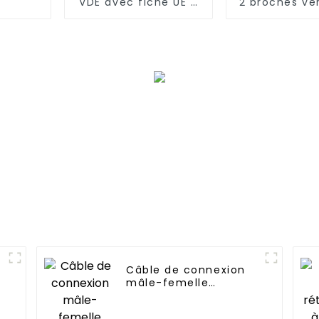
VDE avec fiche UE 2
2 broches ver
broches vers fiche
C8 approuvé
C8
SAA
Câble de connexion
mâle-femelle
étanche en PVC M14