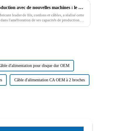
Améliorer l'efficacité de la production avec de nouvelles machines : le moteur de l'innovation chez Shenzhen Boying Energy Co., Ltd.
cant leader de fils, cordons et câbles, a réalisé cette
dans l'amélioration de ses capacités de production.
uvre de...
âble d'alimentation pour disque dur OEM
es
Câble d'alimentation CA OEM à 2 broches