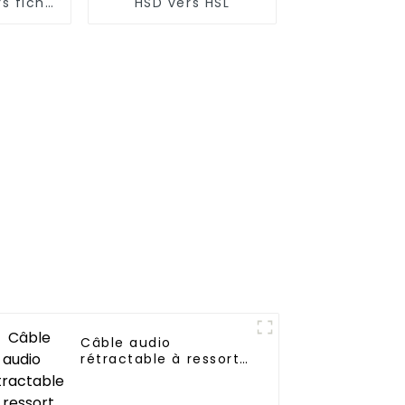
s fiche
HSD vers HSL
 par la
Câble audio
rétractable à ressort
mâle vers femelle de
2,5 mm