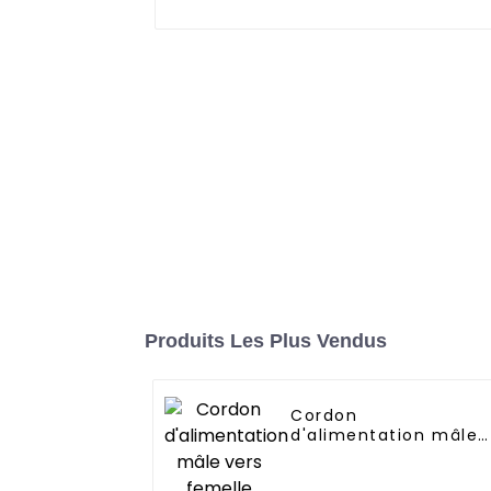
Produits Les Plus Vendus
Cordon
d'alimentation mâle
vers femelle DuPont
2P/3P/4P