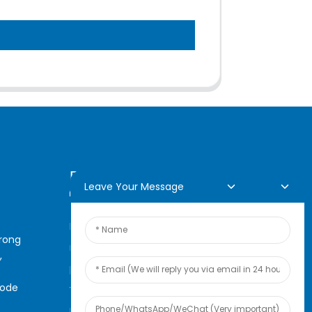
Demande En Ligne
Leave Your Message
Pour toute demande de
arong
renseignements sur nos
,
produits ou notre liste de prix,
code
veuillez nous laisser votre e-
mail et nous vous