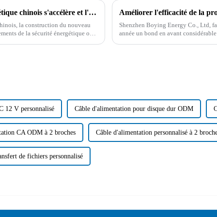
La construction du nouveau système énergétique chinois s'accélère et l'industrie des nouvelles énergies est en plein essor
hinois, la construction du nouveau
Shenzhen Boying Energy Co., Ltd, fabri
ements de la sécurité énergétique ont
année un bond en avant considérable 
Grâce à l'acquisition et à la mise en œ
C 12 V personnalisé
Câble d'alimentation pour disque dur ODM
C
ntation CA ODM à 2 broches
Câble d'alimentation personnalisé à 2 broch
ansfert de fichiers personnalisé