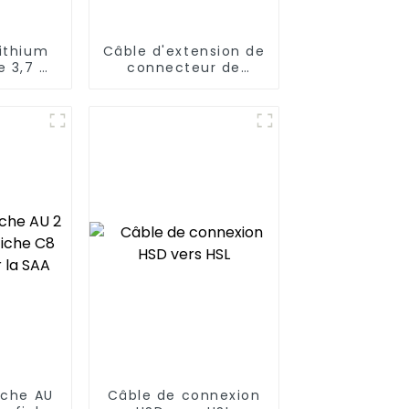
lithium
Câble d'extension de
e 3,7 V
connecteur de
panneau de
générateur solaire
XT60 femelle ou
mâle 12AWG vers
MC4
iche AU
Câble de connexion