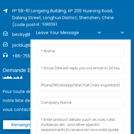
N° 58-61 Longxing Building, N° 205 Huarong Road,
Dalang Street, Longhua District, Shenzhen, Chine
(code postal : 518109)
Leave Your Message
becky@boyingcable.com
jackliu@boyingcable.com
+86-755-21014277
Demande En Ligne
Pour toute demande de renseignements sur nos produits ou
notre liste de prix, veuillez nous laisser votre e-mail et nous
vous contacterons dans les 24 heures.
Renseignez-Vous Maintenant