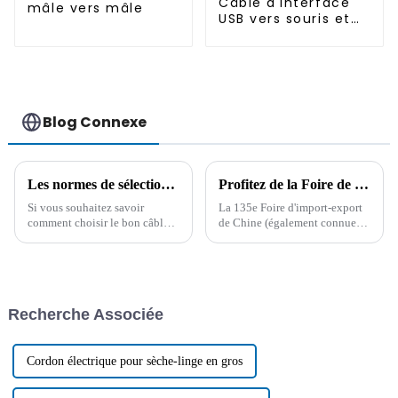
Câble d'interface
mâle vers mâle
USB vers souris et
clavier PS2
Blog Connexe
Les normes de sélection du câble allume-cigare de voiture et ses précautions d'utilisation
Profitez de la Foire de Canton : le système d'approvisionnement stable et les solutions de matières premières de Boying
Si vous souhaitez savoir
La 135e Foire d'import-export
comment choisir le bon câble
de Chine (également connue
allume-cigare pour votre
sous le nom de Foire de
voiture, cet article vous
Canton) se tiendra à
propose quelques conseils. Il
Guangzhou du 15 avril au 5
résume également les
mai 2024, marquant une étape
problèmes courants aux États-
importante dans le commerce
Recherche Associée
Unis.
international...
Cordon électrique pour sèche-linge en gros