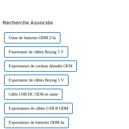
différents types ? Quelles sont
voiture, cet article vous
ses applications et ses futures
propose quelques conseils. Il
tendances ? Cet article se
résume également les
concentre sur le câble de
problèmes courants aux États-
Recherche Associée
connexion étanche pour
Unis.
éclairage…
Usine de batteries ODM 2/3a
Fournisseur de câbles Boying 5 V
Exportateurs de cordons dénudés OEM
Exportateur de câbles Boying 5 V
Câble USB DC OEM en usine
Exportateurs de câbles USB B ODM
Exportateurs de batteries ODM 4a