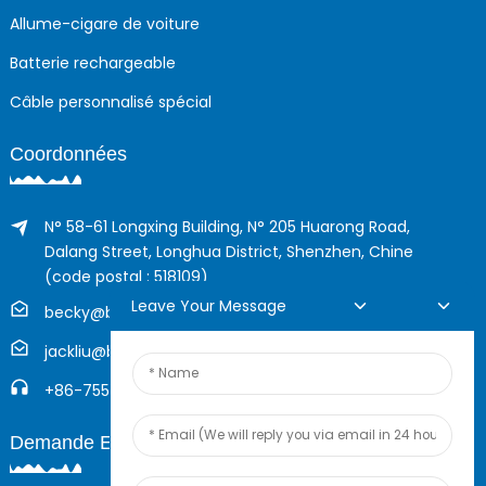
Allume-cigare de voiture
Batterie rechargeable
Câble personnalisé spécial
Coordonnées
N° 58-61 Longxing Building, N° 205 Huarong Road,
Dalang Street, Longhua District, Shenzhen, Chine
(code postal : 518109)
Leave Your Message
becky@boyingcable.com
jackliu@boyingcable.com
+86-755-21014277
Demande En Ligne