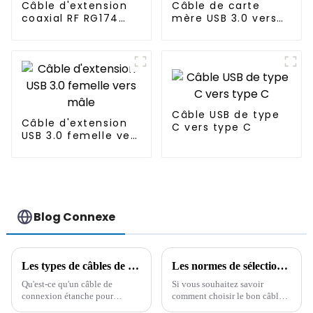
Câble d'extension
Câble de carte
coaxial RF RG174
mère USB 3.0 vers
SMA mâle vers SMA
USB 2.0 20 broches
femelle
vers 9 broches
Câble USB de type
Câble d'extension
C vers type C
USB 3.0 femelle vers
mâle
Blog Connexe
Les types de câbles de connexion étanches pour produits d'éclairage et leur application
Les normes de sélection du câble allume-cigare de voiture et ses précautions d'utilisation
Qu'est-ce qu'un câble de
Si vous souhaitez savoir
connexion étanche pour
comment choisir le bon câble
éclairage ? Quels sont les
allume-cigare pour votre