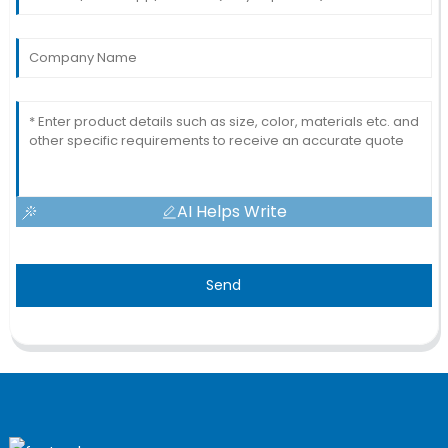
AI Helps Write
Send