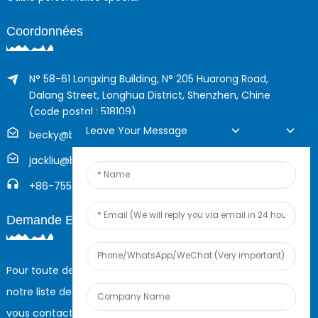
Coordonnées
N° 58-61 Longxing Building, N° 205 Huarong Road,
Dalang Street, Longhua District, Shenzhen, Chine
(code postal : 518109)
Leave Your Message
becky@boyingcable.com
jackliu@boyingcable.com
+86-755-21014277
Demande En Ligne
Pour toute demande de renseignements sur nos produits ou
notre liste de prix, veuillez nous laisser votre e-mail et nous
vous contacterons dans les 24 heures.