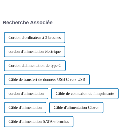
trimestre, le volume des
passée et a déterminé que le fil
importations et des
CA, le fil CC, le fil de
exportations de marchandises a
transmission de données et
atteint un nouveau record,
d'impression USB, le fil
Recherche Associée
dépassant les 10 000 milliards
d'allume-cigare et le fil
de yuans. Parmi ces
personnalisé...
exportations, on compte
notamment les produits de
Cordon d'ordinateur à 3 broches
câbles…
cordon d'alimentation électrique
Cordon d'alimentation de type C
Câble de transfert de données USB C vers USB
cordon d'alimentation
Câble de connexion de l'imprimante
Câble d'alimentation
Câble d'alimentation Clover
Câble d'alimentation SATA 6 broches