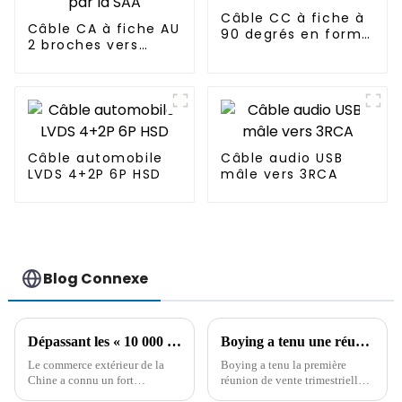
Câble CC à fiche à
Câble CA à fiche AU
90 degrés en forme
2 broches vers
de L
fiche C8 approuvé
par la SAA
Câble automobile
Câble audio USB
LVDS 4+2P 6P HSD
mâle vers 3RCA
Blog Connexe
Dépassant les « 10 000 milliards », le taux de croissance du volume des importations et des exportations de la Chine au premier trimestre a atteint un nouveau sommet.
Boying a tenu une réunion de synthèse des ventes pour le premier trimestre 2024
Le commerce extérieur de la
Boying a tenu la première
Chine a connu un fort
réunion de vente trimestrielle
développement. Au premier
pour résumer l'expérience