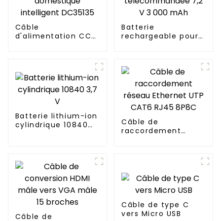
Câble
Batterie
d'alimentation CC
rechargeable pour
pour appareil
voiture
domestique
télécommandée 7,2
intelligent DC35135
V 3 000 mAh
Batterie lithium-ion
Câble de
cylindrique 10840
raccordement
3,7 V
réseau Ethernet
UTP CAT6 RJ45
8P8C
Câble de type C
vers Micro USB
Câble de