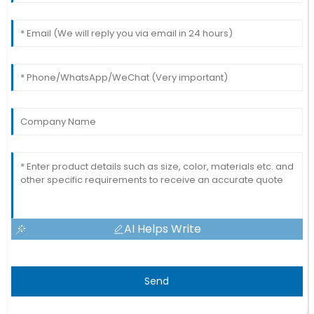
AI Helps Write
Send