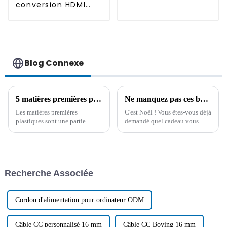
conversion HDMI
mâle vers VGA mâle
15 broches
Blog Connexe
5 matières premières plastiques courantes pour les fils et câbles
Ne manquez pas ces bons articles comme cadeau de Noël !
Les matières premières
C'est Noël ! Vous êtes-vous déjà
plastiques sont une partie
demandé quel cadeau vous
importante des fils et des
offrir ? Voici nos
câbles, cet article vous donne
recommandations. Tous les
une introduction détaillée à 5
articles listés ci-dessous sont
matières premières plastiques
non seulement pratiques, mais
courantes, sur la base de ces
aussi très jolis…
Recherche Associée
connaissances, vous serez en
mesure de choisir...
Cordon d'alimentation pour ordinateur ODM
Câble CC personnalisé 16 mm
Câble CC Boying 16 mm