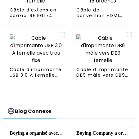
Câble d'extension
Câble de
coaxial RF RG174
conversion HDMI
SMA mâle vers SMA
mâle vers VGA mâle
femelle
15 broches
Câble d'imprimante
Câble d'imprimante
USB 3.0 A femelle
DB9 mâle vers DB9
avec trou fixe
femelle
Blog Connexe
Boying a organisé avec succès un concours de connaissances sur les produits
Boying Company a organisé une réunion de gestion de la qualité pour souligner les avantages de qualité des produits de câble