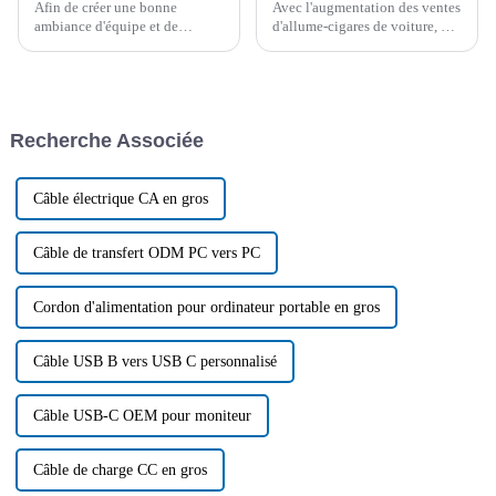
Afin de créer une bonne
Avec l'augmentation des ventes
ambiance d'équipe et de
d'allume-cigares de voiture, de
renforcer la cohésion de
câbles d'impression de données
l'entreprise, Boying Company a
et d'autres produits de câbles de
organisé un concours de
Boying Company, afin de
connaissances sur les produits
garantir la qualité et le service
dans la salle de conférence le 5
des produits, le 1er mars, la
Recherche Associée
juillet 2024.
société a tenu...
Câble électrique CA en gros
Câble de transfert ODM PC vers PC
Cordon d'alimentation pour ordinateur portable en gros
Câble USB B vers USB C personnalisé
Câble USB-C OEM pour moniteur
Câble de charge CC en gros