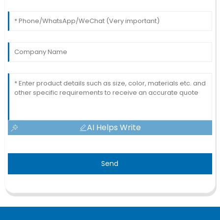
AI Helps Write
Send