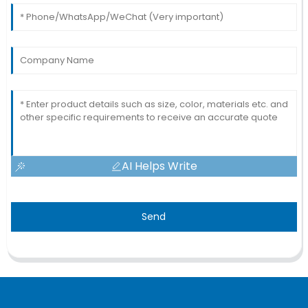
AI Helps Write
Send