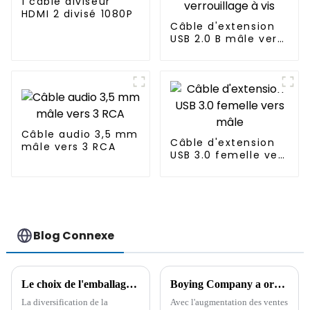
1 câble diviseur
HDMI 2 divisé 1080P
Câble d'extension
USB 2.0 B mâle vers
B femelle pour
imprimante avec
verrouillage à vis
Câble audio 3,5 mm
Câble d'extension
mâle vers 3 RCA
USB 3.0 femelle vers
mâle
Blog Connexe
Le choix de l'emballage des câbles : pour répondre aux diverses demandes des consommateurs
Boying Company a organisé une réunion de gestion de la qualité pour souligner les avantages de qualité des produits de câble
La diversification de la
Avec l'augmentation des ventes