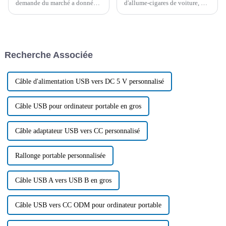
demande du marché a donné
d'allume-cigares de voiture, de
naissance à diverses tendances
câbles d'impression de données
en matière d'emballage de
et d'autres produits de câbles de
câbles. En tant qu'entreprise
Boying Company, afin de
spécialisée dans la production
garantir la qualité et le service
de câbles CC, CA et de
des produits, le 1er mars, la
Recherche Associée
transmission de données…
société a tenu...
Câble d'alimentation USB vers DC 5 V personnalisé
Câble USB pour ordinateur portable en gros
Câble adaptateur USB vers CC personnalisé
Rallonge portable personnalisée
Câble USB A vers USB B en gros
Câble USB vers CC ODM pour ordinateur portable