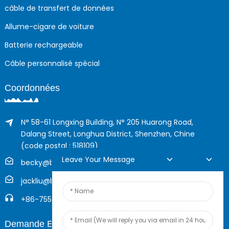
câble de transfert de données
Allume-cigare de voiture
Batterie rechargeable
Câble personnalisé spécial
Coordonnées
N° 58-61 Longxing Building, N° 205 Huarong Road,
Dalang Street, Longhua District, Shenzhen, Chine
(code postal : 518109)
Leave Your Message
becky@boyingcable.com
jackliu@boyingcable.com
+86-755-21014277
Demande En Ligne